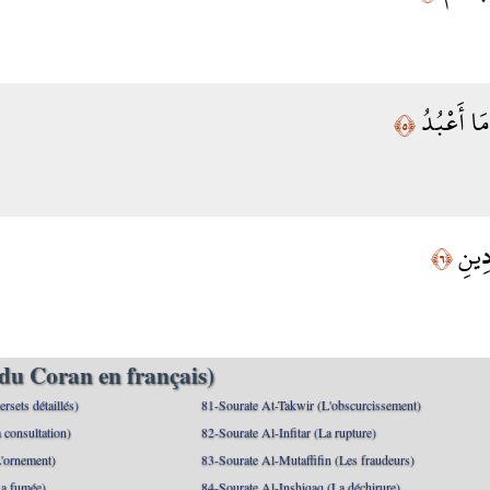
مَا أَعْبُدُ
﴿٥﴾
دِينِ
﴿٦﴾
du Coran en français)
rsets détaillés)
81-Sourate At-Takwir (L'obscurcissement)
 consultation)
82-Sourate Al-Infitar (La rupture)
'ornement)
83-Sourate Al-Mutaffifin (Les fraudeurs)
a fumée)
84-Sourate Al-Inshiqaq (La déchirure)