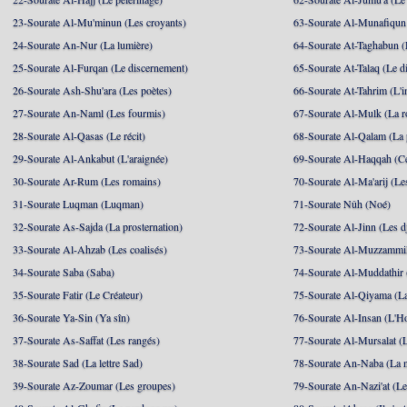
23-Sourate Al-Mu'minun (Les croyants)
63-Sourate Al-Munafiqun 
24-Sourate An-Nur (La lumière)
64-Sourate At-Taghabun (
25-Sourate Al-Furqan (Le discernement)
65-Sourate At-Talaq (Le d
26-Sourate Ash-Shu'ara (Les poètes)
66-Sourate At-Tahrim (L'in
27-Sourate An-Naml (Les fourmis)
67-Sourate Al-Mulk (La r
28-Sourate Al-Qasas (Le récit)
68-Sourate Al-Qalam (La
29-Sourate Al-Ankabut (L'araignée)
69-Sourate Al-Haqqah (Cel
30-Sourate Ar-Rum (Les romains)
70-Sourate Al-Ma'arij (Le
31-Sourate Luqman (Luqman)
71-Sourate Nûh (Noé)
32-Sourate As-Sajda (La prosternation)
72-Sourate Al-Jinn (Les d
33-Sourate Al-Ahzab (Les coalisés)
73-Sourate Al-Muzzammil
34-Sourate Saba (Saba)
74-Sourate Al-Muddathir 
35-Sourate Fatir (Le Créateur)
75-Sourate Al-Qiyama (La
36-Sourate Ya-Sin (Ya sîn)
76-Sourate Al-Insan (L'
37-Sourate As-Saffat (Les rangés)
77-Sourate Al-Mursalat (
38-Sourate Sad (La lettre Sad)
78-Sourate An-Naba (La n
39-Sourate Az-Zoumar (Les groupes)
79-Sourate An-Nazi'at (Le