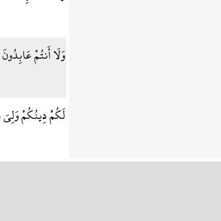
وَلَا أَنتُمْ عَابِدُونَ 
لَكُمْ دِينُكُمْ وَلِيَ 