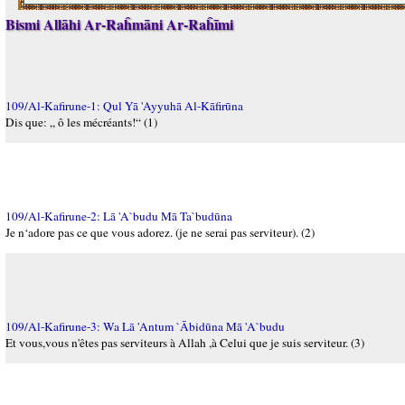
Bismi Allāhi Ar-Raĥmāni Ar-Raĥīmi
109/Al-Kafirune-1: Qul Yā 'Ayyuhā Al-Kāfirūna
Dis que: „ ô les mécréants!“ (1)
109/Al-Kafirune-2: Lā 'A`budu Mā Ta`budūna
Je n‘adore pas ce que vous adorez. (je ne serai pas serviteur). (2)
109/Al-Kafirune-3: Wa Lā 'Antum `Ābidūna Mā 'A`budu
Et vous,vous n'êtes pas serviteurs à Allah ,à Celui que je suis serviteur. (3)