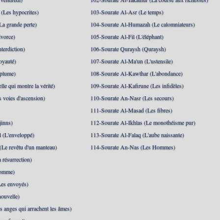
(Les hypocrites)
103-Sourate Al-Asr (Le temps)
La grande perte)
104-Sourate Al-Humazah (Le calomniateurs)
ivorce)
105-Sourate Al-Fil (L'éléphant)
terdiction)
106-Sourate Quraysh (Quraysh)
oyauté)
107-Sourate Al-Ma'un (L'ustensile)
 plume)
108-Sourate Al-Kawthar (L'abondance)
le qui montre la vérité)
109-Sourate Al-Kafirune (Les infidèles)
s voies d'ascension)
110-Sourate An-Nasr (Les secours)
111-Sourate Al-Masad (Les fibres)
jinns)
112-Sourate Al-Ikhlas (Le monothéisme pur)
 (L'enveloppé)
113-Sourate Al-Falaq (L'aube naissante)
(Le revêtu d'un manteau)
114-Sourate An-Nas (Les Hommes)
 résurrection)
Homme)
Les envoyés)
ouvelle)
s anges qui arrachent les âmes)