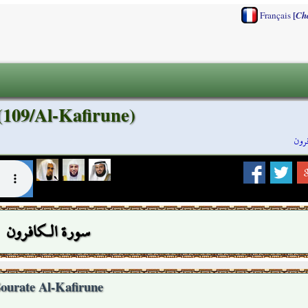
[
Français
Ch
 (109/Al-Kafirune)
رون
سورة الـكافرون
ourate Al-Kafirune