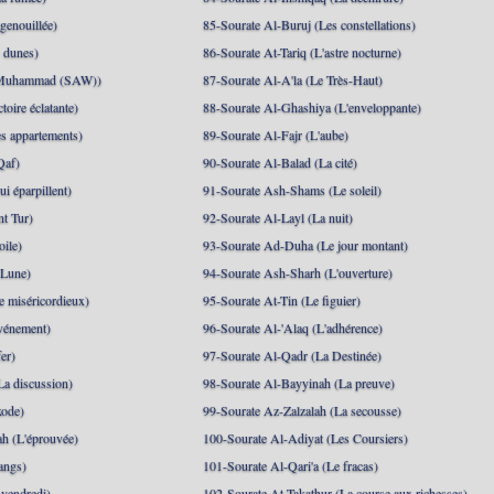
genouillée)
85-Sourate Al-Buruj (Les constellations)
 dunes)
86-Sourate At-Tariq (L'astre nocturne)
(Muhammad (SAW))
87-Sourate Al-A'la (Le Très-Haut)
toire éclatante)
88-Sourate Al-Ghashiya (L'enveloppante)
es appartements)
89-Sourate Al-Fajr (L'aube)
Qaf)
90-Sourate Al-Balad (La cité)
i éparpillent)
91-Sourate Ash-Shams (Le soleil)
nt Tur)
92-Sourate Al-Layl (La nuit)
oile)
93-Sourate Ad-Duha (Le jour montant)
 Lune)
94-Sourate Ash-Sharh (L'ouverture)
 miséricordieux)
95-Sourate At-Tin (Le figuier)
événement)
96-Sourate Al-'Alaq (L'adhérence)
er)
97-Sourate Al-Qadr (La Destinée)
La discussion)
98-Sourate Al-Bayyinah (La preuve)
xode)
99-Sourate Az-Zalzalah (La secousse)
h (L'éprouvée)
100-Sourate Al-Adiyat (Les Coursiers)
angs)
101-Sourate Al-Qari'a (Le fracas)
 vendredi)
102-Sourate At-Takathur (La course aux richesses)