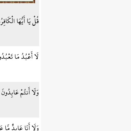
قُلْ يَا أَيُّهَا الْكَافِر
لَا أَعْبُدُ مَا تَعْبُدُ
وَلَا أَنتُمْ عَابِدُونَ 
وَلَا أَنَا عَابِدٌ مَّا ع