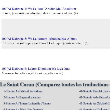
109/Al-Kafirune-4: Wa Lā 'Anā `Ābidun Mā `Abadttum
Et moi, je ne suis pas adorateur de ce que vous adorez. (4)
109/Al-Kafirune-5: Wa Lā 'Antum `Ābidūna Mā 'A`budu
Et vous, vous n'êtes pas serviteurs à Celui que je suis serviteur. (5)
109/Al-Kafirune-6: Lakum Dīnukum Wa Liya Dīni
A vous votre religion, et à moi ma religion. (6)
Le Saint Coran (Comparez toutes les traductions 
1-Sourate Al-Fatiha (L'ouverture)
41-Sourate Fussilat (Les ve
2-Sourate Al-Baqara (La vache)
42-Sourate Ash-Shura (La
3-Sourate Al-'Imran (La famille d'Imran)
43-Sourate Az-Zukhruf (L
4-Sourate An-Nisa' (Les femmes)
44-Sourate Ad-Dukhan (L