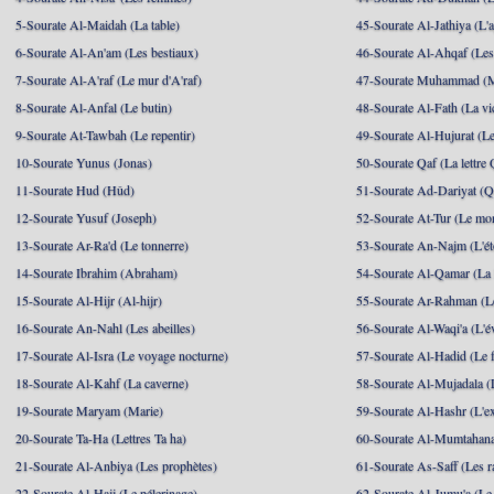
5-Sourate Al-Maidah (La table)
45-Sourate Al-Jathiya (L'a
6-Sourate Al-An'am (Les bestiaux)
46-Sourate Al-Ahqaf (Les
7-Sourate Al-A'raf (Le mur d'A'raf)
47-Sourate Muhammad 
8-Sourate Al-Anfal (Le butin)
48-Sourate Al-Fath (La vic
9-Sourate At-Tawbah (Le repentir)
49-Sourate Al-Hujurat (L
10-Sourate Yunus (Jonas)
50-Sourate Qaf (La lettre 
11-Sourate Hud (Hûd)
51-Sourate Ad-Dariyat (Qu
12-Sourate Yusuf (Joseph)
52-Sourate At-Tur (Le mo
13-Sourate Ar-Ra'd (Le tonnerre)
53-Sourate An-Najm (L'ét
14-Sourate Ibrahim (Abraham)
54-Sourate Al-Qamar (La
15-Sourate Al-Hijr (Al-hijr)
55-Sourate Ar-Rahman (Le
16-Sourate An-Nahl (Les abeilles)
56-Sourate Al-Waqi'a (L'
17-Sourate Al-Isra (Le voyage nocturne)
57-Sourate Al-Hadid (Le f
18-Sourate Al-Kahf (La caverne)
58-Sourate Al-Mujadala (
19-Sourate Maryam (Marie)
59-Sourate Al-Hashr (L'e
20-Sourate Ta-Ha (Lettres Ta ha)
60-Sourate Al-Mumtahana
21-Sourate Al-Anbiya (Les prophètes)
61-Sourate As-Saff (Les r
22-Sourate Al-Hajj (Le pélerinage)
62-Sourate Al-Jumu'a (Le