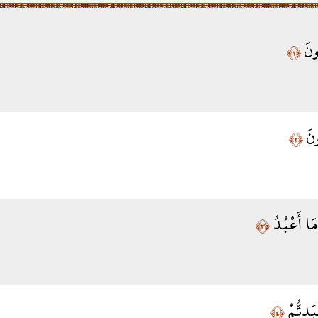
ُونَ
﴿١﴾
ونَ
﴿٢﴾
مَا أَعْبُدُ
﴿٣﴾
َبَدتُّمْ
﴿٤﴾