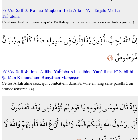
61/As-Saff-3: Kabura Maqtāan `Inda Allāhi 'An Taqūlū Mā Lā
Taf`alūna
C'est une faute énorme auprès d'Allah que de dire ce que vous ne faites pas. (3)
إِنَّ اللَّهَ يُحِبُّ الَّذِينَ يُقَاتِلُونَ فِي سَبِيلِهِ صَفًّا كَأَنَّهُم بُنيَانٌ
مَّرْصُوصٌ
﴿٤﴾
61/As-Saff-4: 'Inna Allāha Yuĥibbu Al-Ladhīna Yuqātilūna Fī Sabīlihi
Şaffāan Ka'annahum Bunyānun Marşūşun
Certes Allah aime ceux qui combattent dans Sa Voie en rang serré pareils à un
édifice renforcé. (4)
وَإِذْ قَالَ مُوسَى لِقَوْمِهِ يَا قَوْمِ لِمَ تُؤْذُونَنِي وَقَد تَّعْلَمُونَ
أَنِّي رَسُولُ اللَّهِ إِلَيْكُمْ فَلَمَّا زَاغُوا أَزَاغَ اللَّهُ قُلُوبَهُمْ وَاللَّهُ لَا