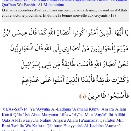
Qarībun Wa Bashiri Al-Mu'uminīna
Et il vous accordera d'autres choses encore que vous désirez, un soutien d'Allah
et une victoire prochaine. Et donne la bonne nouvelle aux croyants. (13)
يَا أَيُّهَا الَّذِينَ آَمَنُوا كُونوا أَنصَارَ اللَّهِ كَمَا قَالَ عِيسَى ابْنُ
مَرْيَمَ لِلْحَوَارِيِّينَ مَنْ أَنصَارِي إِلَى اللَّهِ قَالَ الْحَوَارِيُّونَ
نَحْنُ أَنصَارُ اللَّهِ فَآَمَنَت طَّائِفَةٌ مِّن بَنِي إِسْرَائِيلَ
وَكَفَرَت طَّائِفَةٌ فَأَيَّدْنَا الَّذِينَ آَمَنُوا عَلَى عَدُوِّهِمْ
فَأَصْبَحُوا ظَاهِرِينَ
﴿١٤﴾
61/As-Saff-14: Yā 'Ayyuhā Al-Ladhīna 'Āamanū Kūnw 'Anşāra Allāhi
Kamā Qāla `Īsá Abnu Maryama Lilĥawārīyīna Man 'Anşārī 'Ilá Allāhi
Qāla Al-Ĥawārīyūna Naĥnu 'Anşāru Allāhi Fa'āamanat Ţā'ifatun Min
Banī 'Isrā'īla Wa Kafarat Ţā'ifatun Fa'ayyadnā Al-Ladhīna 'Āamanū