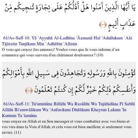
يَا أَيُّهَا الَّذِينَ آَمَنُوا هَلْ أَدُلُّكُمْ عَلَى تِجَارَةٍ تُنجِيكُم مِّنْ
عَذَابٍ أَلِيمٍ
﴿١٠﴾
61/As-Saff-10: Yā 'Ayyuhā Al-Ladhīna 'Āamanū Hal 'Adullukum `Alá
Tijāratin Tunjīkum Min `Adhābin 'Alīmin
O vous qui croyez (les amenus)! Voulez-vous que Je vous informe d’un
commerce qui vous sauvera d'un châtiment douloureux? (10)
تُؤْمِنُونَ بِاللَّهِ وَرَسُولِهِ وَتُجَاهِدُونَ فِي سَبِيلِ اللَّهِ بِأَمْوَالِكُمْ
وَأَنفُسِكُمْ ذَلِكُمْ خَيْرٌ لَّكُمْ إِن كُنتُمْ تَعْلَمُونَ
﴿١١﴾
61/As-Saff-11: Tu'uminūna Billāhi Wa Rasūlihi Wa Tujāhidūna Fī Sabīli
Allāhi Bi'amwālikum Wa 'Anfusikum Dhālikum Khayrun Lakum 'In
Kuntum Ta`lamūna
vous croyez en Allah et en Son messager et vous combattez avec vos biens et
vos vies dans la Voie d'Allah, et cela vous est bien meilleur, si seulement vous
saviez. (11)