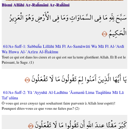
Bismi Allāhi Ar-Raĥmāni Ar-Raĥīmi
سَبَّحَ لِلَّهِ مَا فِي السَّمَاوَاتِ وَمَا فِي الْأَرْضِ وَهُوَ الْعَزِيزُ
الْحَكِيمُ
﴿١﴾
61/As-Saff-1: Sabbaĥa Lillāhi Mā Fī As-Samāwāti Wa Mā Fī Al-'Arđi
Wa Huwa Al-`Azīzu Al-Ĥakīmu
Tout ce qui est dans les cieux et ce qui est sur la terre glorifient Allah. Et Il est le
Puissant, le Sage. (1)
يَا أَيُّهَا الَّذِينَ آَمَنُوا لِمَ تَقُولُونَ مَا لَا تَفْعَلُونَ
﴿٢﴾
61/As-Saff-2: Yā 'Ayyuhā Al-Ladhīna 'Āamanū Lima Taqūlūna Mā Lā
Taf`alūna
Ô vous qui avez croyez (qui souhaitent faire parvenir à Allah leur esprit)!
Pourquoi dites-vous ce que vous ne faites pas? (2)
كَبُرَ مَقْتًا عِندَ اللَّهِ أَن تَقُولُوا مَا لَا تَفْعَلُونَ
﴿٣﴾