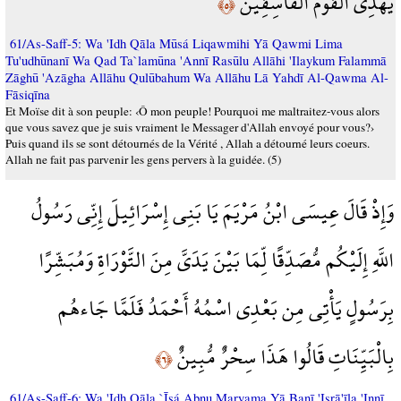
يَهْدِي الْقَوْمَ الْفَاسِقِينَ
﴿٥﴾
61/As-Saff-5: Wa 'Idh Qāla Mūsá Liqawmihi Yā Qawmi Lima
Tu'udhūnanī Wa Qad Ta`lamūna 'Annī Rasūlu Allāhi 'Ilaykum Falammā
Zāghū 'Azāgha Allāhu Qulūbahum Wa Allāhu Lā Yahdī Al-Qawma Al-
Fāsiqīna
Et Moïse dit à son peuple: ‹Ô mon peuple! Pourquoi me maltraitez-vous alors
que vous savez que je suis vraiment le Messager d'Allah envoyé pour vous?›
Puis quand ils se sont détournés de la Vérité , Allah a détourné leurs coeurs.
Allah ne fait pas parvenir les gens pervers à la guidée. (5)
وَإِذْ قَالَ عِيسَى ابْنُ مَرْيَمَ يَا بَنِي إِسْرَائِيلَ إِنِّي رَسُولُ
اللَّهِ إِلَيْكُم مُّصَدِّقًا لِّمَا بَيْنَ يَدَيَّ مِنَ التَّوْرَاةِ وَمُبَشِّرًا
بِرَسُولٍ يَأْتِي مِن بَعْدِي اسْمُهُ أَحْمَدُ فَلَمَّا جَاءهُم
بِالْبَيِّنَاتِ قَالُوا هَذَا سِحْرٌ مُّبِينٌ
﴿٦﴾
61/As-Saff-6: Wa 'Idh Qāla `Īsá Abnu Maryama Yā Banī 'Isrā'īla 'Innī