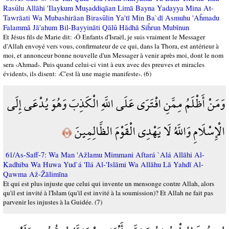
Rasūlu Allāhi 'Ilaykum Muşaddiqāan Limā Bayna Yadayya Mina At-
Tawrāati Wa Mubashirāan Birasūlin Ya'tī Min Ba`dī Asmuhu 'Aĥmadu
Falammā Jā'ahum Bil-Bayyināti Qālū Hādhā Siĥrun Mubīnun
Et Jésus fils de Marie dit: ‹Ô Enfants d'Israël, je suis vraiment le Messager
d'Allah envoyé vers vous, confirmateur de ce qui, dans la Thora, est antérieur à
moi, et annonceur bonne nouvelle d'un Messager à venir après moi, dont le nom
sera ‹Ahmad›. Puis quand celui-ci vint à eux avec des preuves et miracles
évidents, ils disent: ‹C'est là une magie manifeste›. (6)
وَمَنْ أَظْلَمُ مِمَّنِ افْتَرَى عَلَى اللَّهِ الْكَذِبَ وَهُوَ يُدْعَى إِلَى
الْإِسْلَامِ وَاللَّهُ لَا يَهْدِي الْقَوْمَ الظَّالِمِينَ
﴿٧﴾
61/As-Saff-7: Wa Man 'Ažlamu Mimmani Aftará `Alá Allāhi Al-
Kadhiba Wa Huwa Yud`á 'Ilá Al-'Islāmi Wa Allāhu Lā Yahdī Al-
Qawma Až-Žālimīna
Et qui est plus injuste que celui qui invente un mensonge contre Allah, alors
qu'il est invité à l'Islam (qu'il est invité à la soumission)? Et Allah ne fait pas
parvenir les injustes à la Guidée. (7)