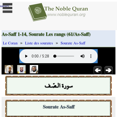
]
anger
As-Saff 1-14, Sourate Les rangs (61/As-Saff)
»
»
Le Coran
Liste des sourates
Sourate As-Saff
سورة الـصّـف
Sourate As-Saff