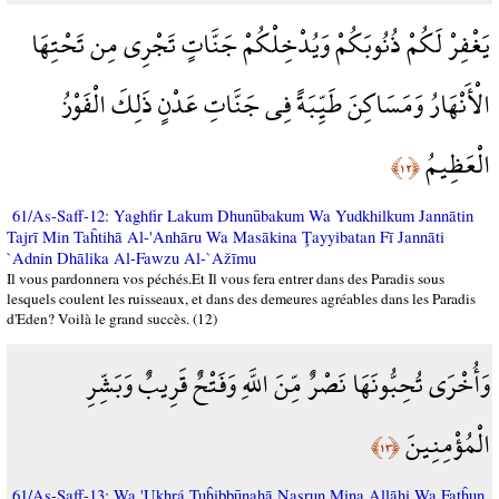
يَغْفِرْ لَكُمْ ذُنُوبَكُمْ وَيُدْخِلْكُمْ جَنَّاتٍ تَجْرِي مِن تَحْتِهَا
الْأَنْهَارُ وَمَسَاكِنَ طَيِّبَةً فِي جَنَّاتِ عَدْنٍ ذَلِكَ الْفَوْزُ
الْعَظِيمُ
﴿١٢﴾
61/As-Saff-12: Yaghfir Lakum Dhunūbakum Wa Yudkhilkum Jannātin
Tajrī Min Taĥtihā Al-'Anhāru Wa Masākina Ţayyibatan Fī Jannāti
`Adnin Dhālika Al-Fawzu Al-`Ažīmu
Il vous pardonnera vos péchés.Et Il vous fera entrer dans des Paradis sous
lesquels coulent les ruisseaux, et dans des demeures agréables dans les Paradis
d'Eden? Voilà le grand succès. (12)
وَأُخْرَى تُحِبُّونَهَا نَصْرٌ مِّنَ اللَّهِ وَفَتْحٌ قَرِيبٌ وَبَشِّرِ
الْمُؤْمِنِينَ
﴿١٣﴾
61/As-Saff-13: Wa 'Ukhrá Tuĥibbūnahā Naşrun Mina Allāhi Wa Fatĥun