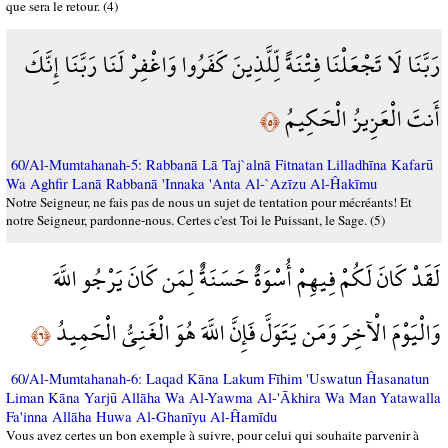
que sera le retour. (4)
رَبَّنَا لَا تَجْعَلْنَا فِتْنَةً لِّلَّذِينَ كَفَرُوا وَاغْفِرْ لَنَا رَبَّنَا إِنَّكَ
أَنتَ الْعَزِيزُ الْحَكِيمُ
﴿٥﴾
60/Al-Mumtahanah-5: Rabbanā Lā Taj`alnā Fitnatan Lilladhīna Kafarū
Wa Aghfir Lanā Rabbanā 'Innaka 'Anta Al-`Azīzu Al-Ĥakīmu
Notre Seigneur, ne fais pas de nous un sujet de tentation pour mécréants! Et
notre Seigneur, pardonne-nous. Certes c'est Toi le Puissant, le Sage. (5)
لَقَدْ كَانَ لَكُمْ فِيهِمْ أُسْوَةٌ حَسَنَةٌ لِمَن كَانَ يَرْجُو اللَّهَ
وَالْيَوْمَ الْآخِرَ وَمَن يَتَوَلَّ فَإِنَّ اللَّهَ هُوَ الْغَنِيُّ الْحَمِيدُ
﴿٦﴾
60/Al-Mumtahanah-6: Laqad Kāna Lakum Fīhim 'Uswatun Ĥasanatun
Liman Kāna Yarjū Allāha Wa Al-Yawma Al-'Ākhira Wa Man Yatawalla
Fa'inna Allāha Huwa Al-Ghanīyu Al-Ĥamīdu
Vous avez certes un bon exemple à suivre, pour celui qui souhaite parvenir à