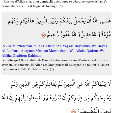
l’Essence d’Allah et au Jour dernier.Et quiconque se détourne ,certes Allah n'a
besoin de rien, et Il est Digne de louange. (6)
عَسَى اللَّهُ أَن يَجْعَلَ بَيْنَكُمْ وَبَيْنَ الَّذِينَ عَادَيْتُم مِّنْهُم
مَّوَدَّةً وَاللَّهُ قَدِيرٌ وَاللَّهُ غَفُورٌ رَّحِيمٌ
﴿٧﴾
60/Al-Mumtahanah-7: `Asá Allāhu 'An Yaj`ala Baynakum Wa Bayna
Al-Ladhīna `Ādaytum Minhum Mawaddatan Wa Allāhu Qadīrun Wa
Allāhu Ghafūrun Raĥīmun
Peut-être qu'Allah établira de l'amitié entre vous et ceux d'entre eux dont vous
avez été les ennemis. Et Allah est Omnipotent (Il est capable à tout)et Allah est
Pardonneur et Très Miséricordieux. (7)
لَا يَنْهَاكُمُ اللَّهُ عَنِ الَّذِينَ لَمْ يُقَاتِلُوكُمْ فِي الدِّينِ وَلَمْ
يُخْرِجُوكُم مِّن دِيَارِكُمْ أَن تَبَرُّوهُمْ وَتُقْسِطُوا إِلَيْهِمْ إِنَّ اللَّهَ
يُحِبُّ الْمُقْسِطِينَ
﴿٨﴾