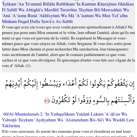
'Īyākum 'An Tu'uminū Billāhi Rabbikum 'In Kuntum Kharajtum Jihādāan
Fī Sabīlī Wa Abtighā'a Marđātī Tusirrūna 'Ilayhim Bil-Mawaddati Wa
'Anā 'A`lamu Bimā 'Akhfaytum Wa Mā 'A`lantum Wa Man Yaf`alhu
Minkum Faqad Đalla Sawā'a As-Sabīli
Ô vous qui avez cru (vous qui avez voulu parvenir spirituellement à Allah)! Ne
prenez pas pour amis Mon ennemi et le vòtre, leur offrant l'amitié, alors qu'ils ont
renié ce qui vous est parvenu de la vérité. Ils expulsent le Messager et vous-
mêmes parce que vous croyez en Allah, votre Seigneur. Si vous êtes sortis pour
lutter dans Mon chemin et pour rechercher Ma satisfaction, leur témoignerez-
vous secrètement de l'amitié, alors que Je connais parfaitement ce que vous
cachez et ce que vous divulguez. Et quiconque d'entre vous fait ceci s'égare de la
voie d’ Allah. (1)
إِن يَثْقَفُوكُمْ يَكُونُوا لَكُمْ أَعْدَاء وَيَبْسُطُوا إِلَيْكُمْ أَيْدِيَهُمْ
وَأَلْسِنَتَهُم بِالسُّوءِ وَوَدُّوا لَوْ تَكْفُرُونَ
﴿٢﴾
60/Al-Mumtahanah-2: 'In Yathqafūkum Yakūnū Lakum 'A`dā'an Wa
Yabsuţū 'Ilaykum 'Aydiyahum Wa 'Alsinatahum Bis-Sū'i Wa Waddū Law
Takfurūna
S'ils vous saisissent, ils seront des ennemis pour vous et étendront en mal leurs
mains et leurs langues vers vous, et ils veulent que vous deveniez mécréants. (2)