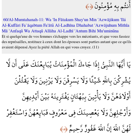
أَنتُم بِهِ مُؤْمِنُونَ
﴿١١﴾
60/Al-Mumtahanah-11: Wa 'In Fātakum Shay'un Min 'Azwājikum 'Ilá
Al-Kuffāri Fa`āqabtum Fa'ātū Al-Ladhīna Dhahabat 'Azwājuhum Mithla
Mā 'Anfaqū Wa Attaqū Allāha Al-Ladhī 'Antum Bihi Mu'uminūna
Et si quelqu'une de vos femmes s'échappe vers les mécréants, et que vous fassiez
des représailles, restituez à ceux dont les épouses sont parties autant que ce qu'ils
avaient dépensé.Ayez la piété Allah en qui vous croyez. (11)
يَا أَيُّهَا النَّبِيُّ إِذَا جَاءكَ الْمُؤْمِنَاتُ يُبَايِعْنَكَ عَلَى أَن لَّا
يُشْرِكْنَ بِاللَّهِ شَيْئًا وَلَا يَسْرِقْنَ وَلَا يَزْنِينَ وَلَا يَقْتُلْنَ
أَوْلَادَهُنَّ وَلَا يَأْتِينَ بِبُهْتَانٍ يَفْتَرِينَهُ بَيْنَ أَيْدِيهِنَّ
وَأَرْجُلِهِنَّ وَلَا يَعْصِينَكَ فِي مَعْرُوفٍ فَبَايِعْهُنَّ وَاسْتَغْفِرْ
لَهُنَّ اللَّهَ إِنَّ اللَّهَ غَفُورٌ رَّحِيمٌ
﴿١٢﴾