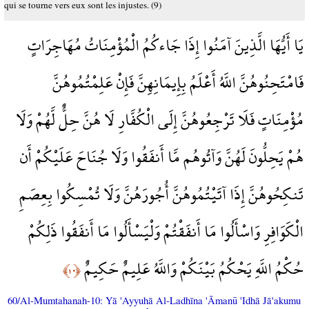
qui se tourne vers eux sont les injustes. (9)
يَا أَيُّهَا الَّذِينَ آمَنُوا إِذَا جَاءكُمُ الْمُؤْمِنَاتُ مُهَاجِرَاتٍ
فَامْتَحِنُوهُنَّ اللَّهُ أَعْلَمُ بِإِيمَانِهِنَّ فَإِنْ عَلِمْتُمُوهُنَّ
مُؤْمِنَاتٍ فَلَا تَرْجِعُوهُنَّ إِلَى الْكُفَّارِ لَا هُنَّ حِلٌّ لَّهُمْ وَلَا
هُمْ يَحِلُّونَ لَهُنَّ وَآتُوهُم مَّا أَنفَقُوا وَلَا جُنَاحَ عَلَيْكُمْ أَن
تَنكِحُوهُنَّ إِذَا آتَيْتُمُوهُنَّ أُجُورَهُنَّ وَلَا تُمْسِكُوا بِعِصَمِ
الْكَوَافِرِ وَاسْأَلُوا مَا أَنفَقْتُمْ وَلْيَسْأَلُوا مَا أَنفَقُوا ذَلِكُمْ
حُكْمُ اللَّهِ يَحْكُمُ بَيْنَكُمْ وَاللَّهُ عَلِيمٌ حَكِيمٌ
﴿١٠﴾
60/Al-Mumtahanah-10: Yā 'Ayyuhā Al-Ladhīna 'Āmanū 'Idhā Jā'akumu