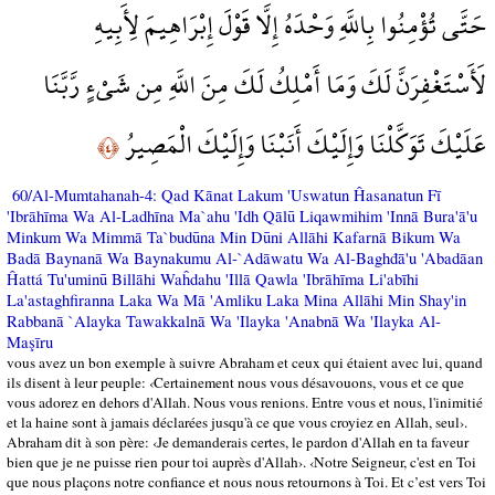
حَتَّى تُؤْمِنُوا بِاللَّهِ وَحْدَهُ إِلَّا قَوْلَ إِبْرَاهِيمَ لِأَبِيهِ
لَأَسْتَغْفِرَنَّ لَكَ وَمَا أَمْلِكُ لَكَ مِنَ اللَّهِ مِن شَيْءٍ رَّبَّنَا
عَلَيْكَ تَوَكَّلْنَا وَإِلَيْكَ أَنَبْنَا وَإِلَيْكَ الْمَصِيرُ
﴿٤﴾
60/Al-Mumtahanah-4: Qad Kānat Lakum 'Uswatun Ĥasanatun Fī
'Ibrāhīma Wa Al-Ladhīna Ma`ahu 'Idh Qālū Liqawmihim 'Innā Bura'ā'u
Minkum Wa Mimmā Ta`budūna Min Dūni Allāhi Kafarnā Bikum Wa
Badā Baynanā Wa Baynakumu Al-`Adāwatu Wa Al-Baghđā'u 'Abadāan
Ĥattá Tu'uminū Billāhi Waĥdahu 'Illā Qawla 'Ibrāhīma Li'abīhi
La'astaghfiranna Laka Wa Mā 'Amliku Laka Mina Allāhi Min Shay'in
Rabbanā `Alayka Tawakkalnā Wa 'Ilayka 'Anabnā Wa 'Ilayka Al-
Maşīru
vous avez un bon exemple à suivre Abraham et ceux qui étaient avec lui, quand
ils disent à leur peuple: ‹Certainement nous vous désavouons, vous et ce que
vous adorez en dehors d'Allah. Nous vous renions. Entre vous et nous, l'inimitié
et la haine sont à jamais déclarées jusqu'à ce que vous croyiez en Allah, seul›.
Abraham dit à son père: ‹Je demanderais certes, le pardon d'Allah en ta faveur
bien que je ne puisse rien pour toi auprès d'Allah›. ‹Notre Seigneur, c'est en Toi
que nous plaçons notre confiance et nous nous retournons à Toi. Et c’est vers Toi