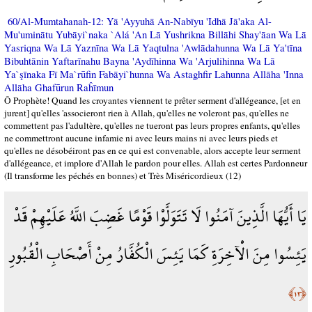
60/Al-Mumtahanah-12: Yā 'Ayyuhā An-Nabīyu 'Idhā Jā'aka Al-
Mu'uminātu Yubāyi`naka `Alá 'An Lā Yushrikna Billāhi Shay'āan Wa Lā
Yasriqna Wa Lā Yaznīna Wa Lā Yaqtulna 'Awlādahunna Wa Lā Ya'tīna
Bibuhtānin Yaftarīnahu Bayna 'Aydīhinna Wa 'Arjulihinna Wa Lā
Ya`şīnaka Fī Ma`rūfin Fabāyi`hunna Wa Astaghfir Lahunna Allāha 'Inna
Allāha Ghafūrun Raĥīmun
Ô Prophète! Quand les croyantes viennent te prêter serment d'allégeance, [et en
jurent] qu'elles 'associeront rien à Allah, qu'elles ne voleront pas, qu'elles ne
commettent pas l'adultère, qu'elles ne tueront pas leurs propres enfants, qu'elles
ne commettront aucune infamie ni avec leurs mains ni avec leurs pieds et
qu'elles ne désobéiront pas en ce qui est convenable, alors accepte leur serment
d'allégeance, et implore d'Allah le pardon pour elles. Allah est certes Pardonneur
(Il transforme les péchés en bonnes) et Très Miséricordieux (12)
يَا أَيُّهَا الَّذِينَ آمَنُوا لَا تَتَوَلَّوْا قَوْمًا غَضِبَ اللَّهُ عَلَيْهِمْ قَدْ
يَئِسُوا مِنَ الْآخِرَةِ كَمَا يَئِسَ الْكُفَّارُ مِنْ أَصْحَابِ الْقُبُورِ
﴿١٣﴾