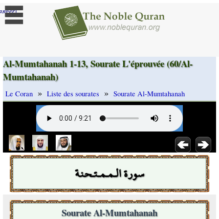
]
anger
Al-Mumtahanah 1-13, Sourate L'éprouvée (60/Al-
Mumtahanah)
»
»
Le Coran
Liste des sourates
Sourate Al-Mumtahanah
سورة الـمـمـتـحنة
Sourate Al-Mumtahanah