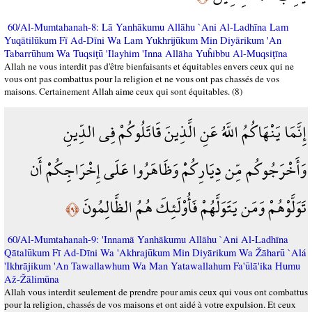
60/Al-Mumtahanah-8: Lā Yanhākumu Allāhu `Ani Al-Ladhīna Lam
Yuqātilūkum Fī Ad-Dīni Wa Lam Yukhrijūkum Min Diyārikum 'An
Tabarrūhum Wa Tuqsiţū 'Ilayhim 'Inna Allāha Yuĥibbu Al-Muqsiţīna
Allah ne vous interdit pas d'être bienfaisants et équitables envers ceux qui ne
vous ont pas combattus pour la religion et ne vous ont pas chassés de vos
maisons. Certainement Allah aime ceux qui sont équitables. (8)
إِنَّمَا يَنْهَاكُمُ اللَّهُ عَنِ الَّذِينَ قَاتَلُوكُمْ فِي الدِّينِ
وَأَخْرَجُوكُم مِّن دِيَارِكُمْ وَظَاهَرُوا عَلَى إِخْرَاجِكُمْ أَن
تَوَلَّوْهُمْ وَمَن يَتَوَلَّهُمْ فَأُوْلَئِكَ هُمُ الظَّالِمُونَ
﴿٩﴾
60/Al-Mumtahanah-9: 'Innamā Yanhākumu Allāhu `Ani Al-Ladhīna
Qātalūkum Fī Ad-Dīni Wa 'Akhrajūkum Min Diyārikum Wa Žāharū `Alá
'Ikhrājikum 'An Tawallawhum Wa Man Yatawallahum Fa'ūlā'ika Humu
Až-Žālimūna
Allah vous interdit seulement de prendre pour amis ceux qui vous ont combattus
pour la religion, chassés de vos maisons et ont aidé à votre expulsion. Et ceux