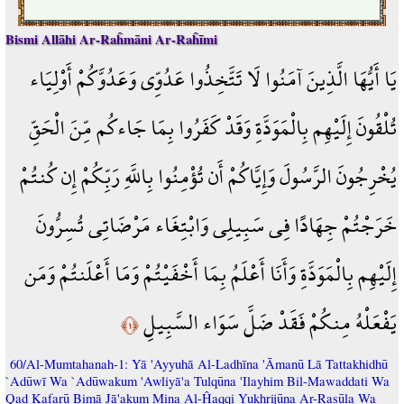
Bismi Allāhi Ar-Raĥmāni Ar-Raĥīmi
يَا أَيُّهَا الَّذِينَ آمَنُوا لَا تَتَّخِذُوا عَدُوِّي وَعَدُوَّكُمْ أَوْلِيَاء
تُلْقُونَ إِلَيْهِم بِالْمَوَدَّةِ وَقَدْ كَفَرُوا بِمَا جَاءكُم مِّنَ الْحَقِّ
يُخْرِجُونَ الرَّسُولَ وَإِيَّاكُمْ أَن تُؤْمِنُوا بِاللَّهِ رَبِّكُمْ إِن كُنتُمْ
خَرَجْتُمْ جِهَادًا فِي سَبِيلِي وَابْتِغَاء مَرْضَاتِي تُسِرُّونَ
إِلَيْهِم بِالْمَوَدَّةِ وَأَنَا أَعْلَمُ بِمَا أَخْفَيْتُمْ وَمَا أَعْلَنتُمْ وَمَن
يَفْعَلْهُ مِنكُمْ فَقَدْ ضَلَّ سَوَاء السَّبِيلِ
﴿١﴾
60/Al-Mumtahanah-1: Yā 'Ayyuhā Al-Ladhīna 'Āmanū Lā Tattakhidhū
`Adūwī Wa `Adūwakum 'Awliyā'a Tulqūna 'Ilayhim Bil-Mawaddati Wa
Qad Kafarū Bimā Jā'akum Mina Al-Ĥaqqi Yukhrijūna Ar-Rasūla Wa