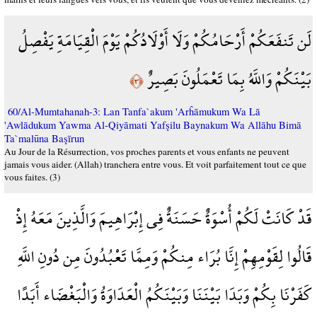
لَن تَنفَعَكُمْ أَرْحَامُكُمْ وَلَا أَوْلَادُكُمْ يَوْمَ الْقِيَامَةِ يَفْصِلُ
بَيْنَكُمْ وَاللَّهُ بِمَا تَعْمَلُونَ بَصِيرٌ
﴿٣﴾
60/Al-Mumtahanah-3: Lan Tanfa`akum 'Arĥāmukum Wa Lā
'Awlādukum Yawma Al-Qiyāmati Yafşilu Baynakum Wa Allāhu Bimā
Ta`malūna Başīrun
Au Jour de la Résurrection, vos proches parents et vous enfants ne peuvent
jamais vous aider. (Allah) tranchera entre vous. Et voit parfaitement tout ce que
vous faites. (3)
قَدْ كَانَتْ لَكُمْ أُسْوَةٌ حَسَنَةٌ فِي إِبْرَاهِيمَ وَالَّذِينَ مَعَهُ إِذْ
قَالُوا لِقَوْمِهِمْ إِنَّا بُرَاء مِنكُمْ وَمِمَّا تَعْبُدُونَ مِن دُونِ اللَّهِ
كَفَرْنَا بِكُمْ وَبَدَا بَيْنَنَا وَبَيْنَكُمُ الْعَدَاوَةُ وَالْبَغْضَاء أَبَدًا