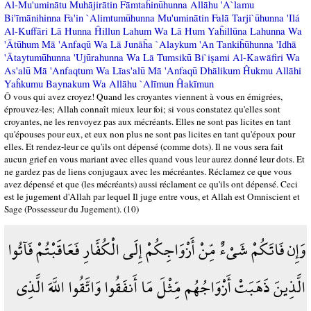
Al-Mu'uminātu Muhājirātin Fāmtaĥinūhunna Allāhu 'A`lamu
Bi'īmānihinna Fa'in `Alimtumūhunna Mu'uminātin Falā Tarji`ūhunna 'Ilá
Al-Kuffāri Lā Hunna Ĥillun Lahum Wa Lā Hum Yaĥillūna Lahunna Wa
'Ātūhum Mā 'Anfaqū Wa Lā Junāĥa `Alaykum 'An Tankiĥūhunna 'Idhā
'Ātaytumūhunna 'Ujūrahunna Wa Lā Tumsikū Bi`işami Al-Kawāfiri Wa
As'alū Mā 'Anfaqtum Wa Līas'alū Mā 'Anfaqū Dhālikum Ĥukmu Allāhi
Yaĥkumu Baynakum Wa Allāhu `Alīmun Ĥakīmun
Ô vous qui avez croyez! Quand les croyantes viennent à vous en émigrées,
éprouvez-les; Allah connaît mieux leur foi; si vous constatez qu'elles sont
croyantes, ne les renvoyez pas aux mécréants. Elles ne sont pas licites en tant
qu'épouses pour eux, et eux non plus ne sont pas licites en tant qu'époux pour
elles. Et rendez-leur ce qu'ils ont dépensé (comme dots). Il ne vous sera fait
aucun grief en vous mariant avec elles quand vous leur aurez donné leur dots. Et
ne gardez pas de liens conjugaux avec les mécréantes. Réclamez ce que vous
avez dépensé et que (les mécréants) aussi réclament ce qu'ils ont dépensé. Ceci
est le jugement d'Allah par lequel Il juge entre vous, et Allah est Omniscient et
Sage (Possesseur du Jugement). (10)
وَإِن فَاتَكُمْ شَيْءٌ مِّنْ أَزْوَاجِكُمْ إِلَى الْكُفَّارِ فَعَاقَبْتُمْ فَآتُوا
الَّذِينَ ذَهَبَتْ أَزْوَاجُهُم مِّثْلَ مَا أَنفَقُوا وَاتَّقُوا اللَّهَ الَّذِي