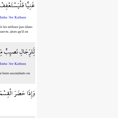
غَنِيًّا فَلْيَسْتَعْفِفْ 
Minhu 'Aw Kathura
e les utilisez pas (dans
pauvre, alors qu'il en
لِّلرِّجَالِ نَصيِبٌ مِّمّ
Minhu 'Aw Kathura
ar leurs ascendants ou
وَإِذَا حَضَرَ الْقِسْمَةَ