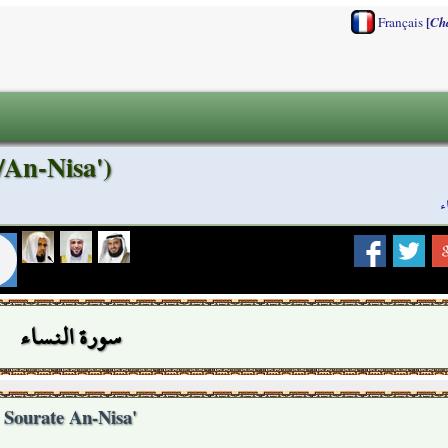
[
Français
Ch
/An-Nisa')
ء
سورة النساء
Sourate An-Nisa'