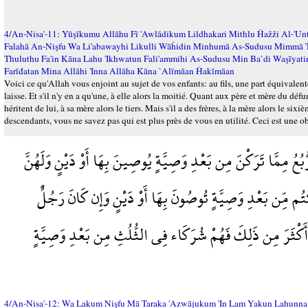
4/An-Nisa'-11: Yūşīkumu Allāhu Fī 'Awlādikum Lildhakari Mithlu Ĥažži Al-'Un
Falahā An-Nişfu Wa Li'abawayhi Likulli Wāĥidin Minhumā As-Sudusu Mimmā T
Thuluthu Fa'in Kāna Lahu 'Ikhwatun Fali'ammihi As-Sudusu Min Ba`di Waşīya
Farīđatan Mina Allāhi 'Inna Allāha Kāna `Alīmāan Ĥakīmāan
Voici ce qu'Allah vous enjoint au sujet de vos enfants: au fils, une part équivalente 
laisse. Et s'il n'y en a qu'une, à elle alors la moitié. Quant aux père et mère du défun
héritent de lui, à sa mère alors le tiers. Mais s'il a des frères, à la mère alors le 
descendants, vous ne savez pas qui est plus près de vous en utilité. Ceci est une o
ُبُعُ مِمَّا تَرَكْنَ مِن بَعْدِ وَصِيَّةٍ يُوصِينَ بِهَا أَوْ دَيْنٍ وَلَهُنَّ
َرَكْتُم مِّن بَعْدِ وَصِيَّةٍ تُوصُونَ بِهَا أَوْ دَيْنٍ وَإِن كَانَ رَجُلٌ
اْ أَكْثَرَ مِن ذَلِكَ فَهُمْ شُرَكَاء فِي الثُّلُثِ مِن بَعْدِ وَصِيَّةٍ
4/An-Nisa'-12: Wa Lakum Nişfu Mā Taraka 'Azwājukum 'In Lam Yakun Lahunna