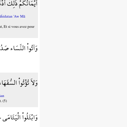
أَيْمَانُكُمْ ذَلِكَ أَدْن
wāĥidatan 'Aw Mā
nt, Et si vous avez peur
وَآتُواْ النَّسَاء صَدُقَ
وَلاَ تُؤْتُواْ السُّفَهَا
āan
. (5)
وَابْتَلُواْ الْيَتَامَى ح