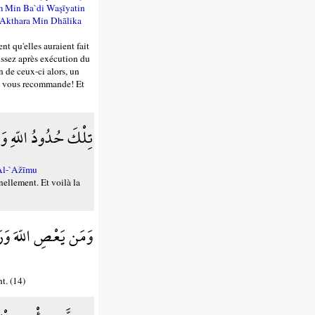
 Min Ba`di Waşīyatin
'Akthara Min Dhālika
nt qu'elles auraient fait
aissez après exécution du
n de ceux-ci alors, un
lah vous recommande! Et
تِلْكَ حُدُودُ اللّهِ وَ
Al-`Ažīmu
nellement. Et voilà la
وَمَن يَعْصِ اللّهَ وَرَ
t. (14)