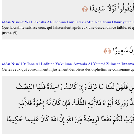
َلْيَقُولُواْ قَوْلاً سَدِيدًا
﴿٩﴾
4/An-Nisa'-9: Wa Līakhsha Al-Ladhīna Law Tarakū Min Khalfihim Dhurrīyatan 
Que la crainte saisisse ceux qui laisseraient après eux une descendance faible, et qu
justes. (9)
َوْنَ سَعِيرًا
﴿١٠﴾
4/An-Nisa'-10: 'Inna Al-Ladhīna Ya'kulūna 'Amwāla Al-Yatāmá Žulmāan 'Innamā
Certes ceux qui consomment injustement des biens des orphelins ne consomme que du
نِ فَلَهُنَّ ثُلُثَا مَا تَرَكَ وَإِن كَانَتْ وَاحِدَةً فَلَهَا النِّصْفُ
وَوَرِثَهُ أَبَوَاهُ فَلأُمِّهِ الثُّلُثُ فَإِن كَانَ لَهُ إِخْوَةٌ فَلأُمِّهِ
ْرَبُ لَكُمْ نَفْعاً فَرِيضَةً مِّنَ اللّهِ إِنَّ اللّهَ كَانَ عَلِيما حَكِيمًا