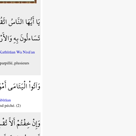
يَا أَيُّهَا النَّاسُ اتّ
تَسَاءلُونَ بِهِ وَالأَرْح
athīrāan Wa Nisā'an
parpillé, plusieurs
وَآتُواْ الْيَتَامَى أَمْوَ
bīrāan
and péché. (2)
وَإِنْ خِفْتُمْ أَلاَّ تُ