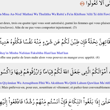
َى أَلاَّ تَعُولُواْ
﴿٣﴾
um Mina An-Nisā' Mathná Wa Thulātha Wa Rubā`a Fa'in Khiftum 'Allā Ta`dilū Fa
user deux, trois ou quatre (qui vous sont autorisés), parmi les femmes qui vous plaise
 (esclaves). Afin de ne pas vous comporter injustement. (3)
اتِهِنَّ نِحْلَةً فَإِن طِبْنَ لَكُمْ عَن شَيْءٍ مِّنْهُ نَفْسًا فَكُلُوهُ هَنِيئً
Shay'in Minhu Nafsāan Fakulūhu Hanī'āan Marī'āan
offre une partie de leurs mahr alors vous pouvez en manger avec appétit. (4)
ء أَمْوَالَكُمُ الَّتِي جَعَلَ اللّهُ لَكُمْ قِيَاماً وَارْزُقُوهُمْ فِيهَا وَاكْسُوهُ
 Lakum Qiyāmāan Wa Arzuqūhum Fīhā Wa Aksūhum Wa Qūlū Lahum Qawlāan Ma`rūf
. Mais prélevez-en, pour eux, nourriture et vêtement; et parlez-leur convenablement
َتَّىَ إِذَا بَلَغُواْ النِّكَاحَ فَإِنْ آنَسْتُم مِّنْهُمْ رُشْدًا فَادْفَعُواْ إِلَيْه