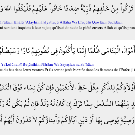
تَرَكُواْ مِنْ خَلْفِهِمْ ذُرِّيَّةً ضِعَافًا خَافُواْ عَلَيْهِمْ فَلْيَتَّقُوا اللّهَ و
Đi`āfāan Khāfū `Alayhim Falyattaqū Allāha Wa Līaqūlū Qawlāan Sadīdāan
i seraient inquiets à leur sujet; qu'ils ai donc de la piété envers Allah et qu'ils pr
َ أَمْوَالَ الْيَتَامَى ظُلْمًا إِنَّمَا يَأْكُلُونَ فِي بُطُونِهِمْ نَارًا وَسَيَصْل
 Ya'kulūna Fī Buţūnihim Nārāan Wa Sayaşlawna Sa`īrāan
 feu dans leurs ventres.Et ils seront jetés bientôt dans les flammes de l'Enfer. (1
ْلاَدِكُمْ لِلذَّكَرِ مِثْلُ حَظِّ الأُنثَيَيْنِ فَإِن كُنَّ نِسَاء فَوْقَ اثْنَتَيْ
دٍ مِّنْهُمَا السُّدُسُ مِمَّا تَرَكَ إِن كَانَ لَهُ وَلَدٌ فَإِن لَّمْ يَكُن لَّهُ وَلَدٌ 
يَّةٍ يُوصِي بِهَا أَوْ دَيْنٍ آبَآؤُكُمْ وَأَبناؤُكُمْ لاَ تَدْرُونَ أَيُّهُمْ أَق