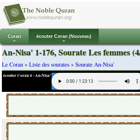
Coran
écouter Coran (Nouveau)
+
+
An-Nisa' 1-176, Sourate Les femmes (4
Le Coran
»
Liste des sourates
»
Sourate An-Nisa'
écouter Coran 4 - An-Nisa'