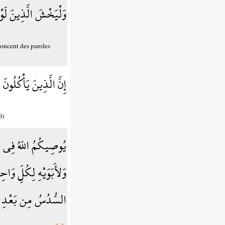
وَلْيَخْشَ الَّذِينَ لَوْ 
ononcent des paroles
إِنَّ الَّذِينَ يَأْكُلُون
0)
يُوصِيكُمُ اللّهُ فِي أَو
وَلأَبَوَيْهِ لِكُلِّ وَاحِ
السُّدُسُ مِن بَعْدِ وَصِ