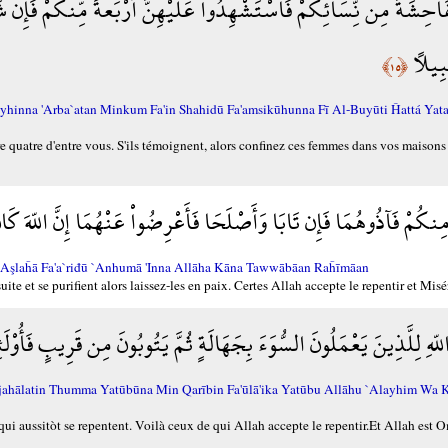
فَاحِشَةَ مِن نِّسَآئِكُمْ فَاسْتَشْهِدُواْ عَلَيْهِنَّ أَرْبَعةً مِّنكُمْ فَإِن شَ
َبِيلاً
﴿١٥﴾
Alayhinna 'Arba`atan Minkum Fa'in Shahidū Fa'amsikūhunna Fī Al-Buyūti Ĥattá Y
re quatre d'entre vous. S'ils témoignent, alors confinez ces femmes dans vos maisons
ا مِنكُمْ فَآذُوهُمَا فَإِن تَابَا وَأَصْلَحَا فَأَعْرِضُواْ عَنْهُمَا إِنَّ اللّهَ كَا
'Aşlaĥā Fa'a`riđū `Anhumā 'Inna Allāha Kāna Tawwābāan Raĥīmāan
ite et se purifient alors laissez-les en paix. Certes Allah accepte le repentir et Mis
 اللّهِ لِلَّذِينَ يَعْمَلُونَ السُّوَءَ بِجَهَالَةٍ ثُمَّ يَتُوبُونَ مِن قَرِيبٍ فَأُ
Bijahālatin Thumma Yatūbūna Min Qarībin Fa'ūlā'ika Yatūbu Allāhu `Alayhim Wa 
ui aussitòt se repentent. Voilà ceux de qui Allah accepte le repentir.Et Allah est O