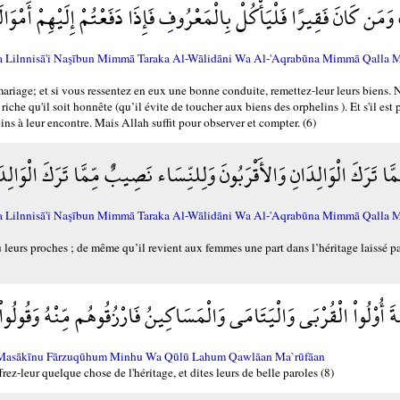
وَمَن كَانَ فَقِيرًا فَلْيَأْكُلْ بِالْمَعْرُوفِ فَإِذَا دَفَعْتُمْ إِلَيْهِمْ أَمْوَ
Wa Lilnnisā'i Naşībun Mimmā Taraka Al-Wālidāni Wa Al-'Aqrabūna Mimmā Qalla 
 mariage; et si vous ressentez en eux une bonne conduite, remettez-leur leurs biens. N
 riche qu'il soit honnête (qu’il évite de toucher aux biens des orphelins ). Et s'il est 
ins à leur encontre. Mais Allah suffit pour observer et compter. (6)
َا تَرَكَ الْوَالِدَانِ وَالأَقْرَبُونَ وَلِلنِّسَاء نَصِيبٌ مِّمَّا تَرَكَ الْوَالِد
Wa Lilnnisā'i Naşībun Mimmā Taraka Al-Wālidāni Wa Al-'Aqrabūna Mimmā Qalla 
ou leurs proches ; de même qu’il revient aux femmes une part dans l’héritage laissé p
 أُوْلُواْ الْقُرْبَى وَالْيَتَامَى وَالْمَسَاكِينُ فَارْزُقُوهُم مِّنْهُ وَقُولُواْ 
Al-Masākīnu Fārzuqūhum Minhu Wa Qūlū Lahum Qawlāan Ma`rūfāan
rez-leur quelque chose de l'héritage, et dites leurs de belle paroles (8)