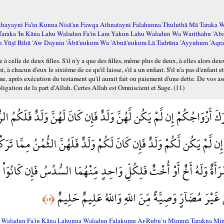
thayayni Fa'in Kunna Nisā'an Fawqa Athnatayni Falahunna Thuluthā Mā Taraka W
araka 'In Kāna Lahu Waladun Fa'in Lam Yakun Lahu Waladun Wa Warithahu 'Aba
tin Yūşī Bihā 'Aw Daynin 'Ābā'uukum Wa 'Abnā'uukum Lā Tadrūna 'Ayyuhum 'Aqr
à celle de deux filles. S'il n'y a que des filles, même plus de deux, à elles alors deu
t, à chacun d'eux le sixième de ce qu'il laisse, s'il a un enfant. S'il n'a pas d'enfant e
sixième, après exécution du testament qu'il aurait fait ou paiement d'une dette. De vos 
bligation de la part d'Allah. Certes Allah est Omniscient et Sage. (11)
 أَزْوَاجُكُمْ إِن لَّمْ يَكُن لَّهُنَّ وَلَدٌ فَإِن كَانَ لَهُنَّ وَلَدٌ فَلَكُمُ الرّ
ْ إِن لَّمْ يَكُن لَّكُمْ وَلَدٌ فَإِن كَانَ لَكُمْ وَلَدٌ فَلَهُنَّ الثُّمُنُ مِمَّا ت
رَأَةٌ وَلَهُ أَخٌ أَوْ أُخْتٌ فَلِكُلِّ وَاحِدٍ مِّنْهُمَا السُّدُسُ فَإِن كَانُوَ
غَيْرَ مُضَآرٍّ وَصِيَّةً مِّنَ اللّهِ وَاللّهُ عَلِيمٌ حَلِيمٌ
﴿١٢﴾
 Waladun Fa'in Kāna Lahunna Waladun Falakumu Ar-Rubu`u Mimmā Tarakna Min 