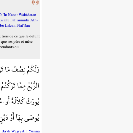
﴿١١﴾
a 'In Kānat Wāĥidatan
wāhu Fali'ammihi Ath-
abu Lakum Naf`āan
x tiers de ce que le défunt
t que ses père et mère
ascendants ou
وَلَكُمْ نِصْفُ مَا تَرَكَ
الرُّبُعُ مِمَّا تَرَكْتُم
يُورَثُ كَلاَلَةً أَو امْ
يُوصَى بِهَآ أَوْ دَيْنٍ 
Ba`di Waşīyatin Yūşīna