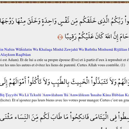
َقُواْ رَبَّكُمُ الَّذِي خَلَقَكُم مِّن نَّفْسٍ وَاحِدَةٍ وَخَلَقَ مِنْهَا زَوْجَهَا 
َامَ إِنَّ اللّهَ كَانَ عَلَيْكُمْ رَقِيبًا
﴿١﴾
n Nafsin Wāĥidatin Wa Khalaqa Minhā Zawjahā Wa Baththa Minhumā Rijālāan K
a `Alaykum Raqībāan
 est Adam). Et de lui a crée sa propre épouse (Eve) et à partir d’eux à reproduit et é
es uns les autres et évitez les liens de parenté. Certes Allah vous contrôle. (1)
الَهُمْ وَلاَ تَتَبَدَّلُواْ الْخَبِيثَ بِالطَّيِّبِ وَلاَ تَأْكُلُواْ أَمْوَالَهُمْ إِلَ
Biţ-Ţayyibi Wa Lā Ta'kulū 'Amwālahum 'Ilá 'Amwālikum 'Innahu Kāna Ĥūbāan Ka
(licite). Et n’ajoutez pas leurs biens avec les votres pour manger. Certes c’est un gr
قْسِطُواْ فِي الْيَتَامَى فَانكِحُواْ مَا طَابَ لَكُم مِّنَ النِّسَاء مَثْنَى وَثُ