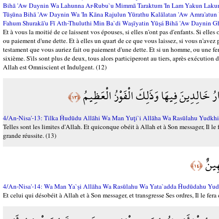
Bihā 'Aw Daynin Wa Lahunna Ar-Rubu`u Mimmā Taraktum 'In Lam Yakun Laku
Tūşūna Bihā 'Aw Daynin Wa 'In Kāna Rajulun Yūrathu Kalālatan 'Aw Amra'atun
Fahum Shurakā'u Fī Ath-Thuluthi Min Ba`di Waşīyatin Yūşá Bihā 'Aw Daynin 
Et à vous la moitié de ce laissent vos épouses, si elles n'ont pas d'enfants. Si elles
ou paiement d'une dette. Et à elles un quart de ce que vous laissez, si vous n'avez 
testament que vous auriez fait ou paiement d'une dette. Et si un homme, ou une femm
sixième. S'ils sont plus de deux, tous alors participeront au tiers, après exécuti
Allah est Omniscient et Indulgent. (12)
رُ خَالِدِينَ فِيهَا وَذَلِكَ الْفَوْزُ الْعَظِيمُ
﴿١٣﴾
4/An-Nisa'-13: Tilka Ĥudūdu Allāhi Wa Man Yuţi`i Allāha Wa Rasūlahu Yudkhi
Telles sont les limites d'Allah. Et quiconque obéit à Allah et à Son messager, Il le
grande réussite. (13)
هِينٌ
﴿١٤﴾
4/An-Nisa'-14: Wa Man Ya`şi Allāha Wa Rasūlahu Wa Yata`adda Ĥudūdahu Yu
Et celui qui désobéit à Allah et à Son messager, et transgresse Ses ordres, Il le fer