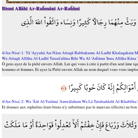
Bismi Allāhi Ar-Raĥmāni Ar-Raĥīmi
وَبَثَّ مِنْهُمَا رِجَالاً كَثِيرًا وَنِسَاء وَاتَّقُواْ اللّهَ الَّذِي
4/An-Nisa'-1: Yā 'Ayyuhā An-Nāsu Attaqū Rabbakumu Al-Ladhī Khalaqakum Mi
Wa Attaqū Allāha Al-Ladhī Tatasā'alūna Bihi Wa Al-'Arĥāma 'Inna Allāha Kān
Ô gens ayez de la piété envers Allah. Lui qui vous à crée à partir d'un seul âme (qui
hommes et femmes. Et ayez la Piété envers Allah au nom duquel vous vous implorez l
ى أَمْوَالِكُمْ إِنَّهُ كَانَ حُوبًا كَبِيرًا
﴿٢﴾
4/An-Nisa'-2: Wa 'Ātū Al-Yatāmá 'Amwālahum Wa Lā Tatabaddalū Al-Khabītha 
Et donnez aux orphelins leurs biens n'y substituez pas le mauvais (illicite) au bon 
لاَثَ وَرُبَاعَ فَإِنْ خِفْتُمْ أَلاَّ تَعْدِلُواْ فَوَاحِدَةً أَوْ مَا مَلَكَتْ