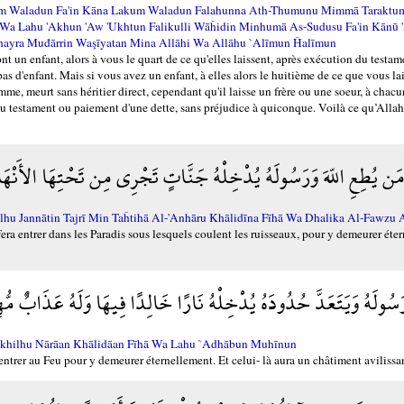
m Waladun Fa'in Kāna Lakum Waladun Falahunna Ath-Thumunu Mimmā Taraktum
 Wa Lahu 'Akhun 'Aw 'Ukhtun Falikulli Wāĥidin Minhumā As-Sudusu Fa'in Kānū 
Ghayra Muđārrin Waşīyatan Mina Allāhi Wa Allāhu `Alīmun Ĥalīmun
 ont un enfant, alors à vous le quart de ce qu'elles laissent, après exécution du testame
pas d'enfant. Mais si vous avez un enfant, à elles alors le huitième de ce que vous l
e, meurt sans héritier direct, cependant qu'il laisse un frère ou une soeur, à chacu
on du testament ou paiement d'une dette, sans préjudice à quiconque. Voilà ce qu’Al
مَن يُطِعِ اللّهَ وَرَسُولَهُ يُدْخِلْهُ جَنَّاتٍ تَجْرِي مِن تَحْتِهَا الأَنْهَا
lhu Jannātin Tajrī Min Taĥtihā Al-'Anhāru Khālidīna Fīhā Wa Dhalika Al-Fawzu 
 fera entrer dans les Paradis sous lesquels coulent les ruisseaux, pour y demeurer éter
سُولَهُ وَيَتَعَدَّ حُدُودَهُ يُدْخِلْهُ نَارًا خَالِدًا فِيهَا وَلَهُ عَذَابٌ مُّ
dkhilhu Nārāan Khālidāan Fīhā Wa Lahu `Adhābun Muhīnun
a entrer au Feu pour y demeurer éternellement. Et celui- là aura un châtiment avilissan