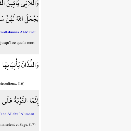
وَاللاَّتِي يَأْتِينَ الْ
يَجْعَلَ اللّهُ لَهُنَّ س
atawaffāhunna Al-Mawtu
 jusqu'à ce que la mort
وَاللَّذَانَ يَأْتِيَانِهَ
éricordieux. (16)
إِنَّمَا التَّوْبَةُ عَلَى
Kāna Allāhu `Alīmāan
mniscient et Sage. (17)