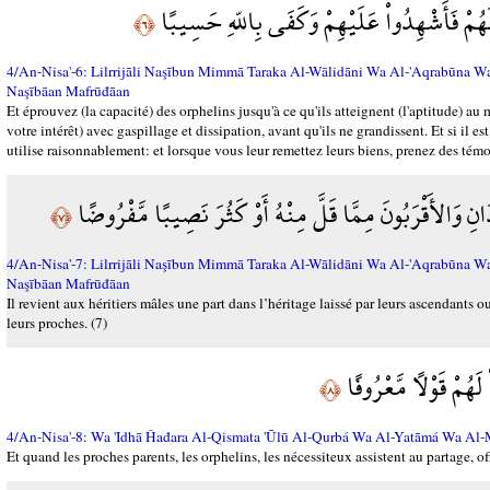
الَهُمْ فَأَشْهِدُواْ عَلَيْهِمْ وَكَفَى بِاللّهِ حَسِيبًا
﴿٦﴾
4/An-Nisa'-6: Lilrrijāli Naşībun Mimmā Taraka Al-Wālidāni Wa Al-'Aqrabūna 
Naşībāan Mafrūđāan
Et éprouvez (la capacité) des orphelins jusqu'à ce qu'ils atteignent (l'aptitude) au
votre intérêt) avec gaspillage et dissipation, avant qu'ils ne grandissent. Et si il est
utilise raisonnablement: et lorsque vous leur remettez leurs biens, prenez des témo
َانِ وَالأَقْرَبُونَ مِمَّا قَلَّ مِنْهُ أَوْ كَثُرَ نَصِيبًا مَّفْرُوضًا
﴿٧﴾
4/An-Nisa'-7: Lilrrijāli Naşībun Mimmā Taraka Al-Wālidāni Wa Al-'Aqrabūna 
Naşībāan Mafrūđāan
Il revient aux héritiers mâles une part dans l’héritage laissé par leurs ascendants 
leurs proches. (7)
لَهُمْ قَوْلاً مَّعْرُوفًا
﴿٨﴾
4/An-Nisa'-8: Wa 'Idhā Ĥađara Al-Qismata 'Ūlū Al-Qurbá Wa Al-Yatāmá Wa 
Et quand les proches parents, les orphelins, les nécessiteux assistent au partage, off