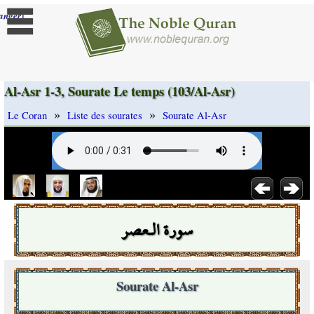
]
anger
Al-Asr 1-3, Sourate Le temps (103/Al-Asr)
»
»
Le Coran
Liste des sourates
Sourate Al-Asr
سورة الـعصر
Sourate Al-Asr