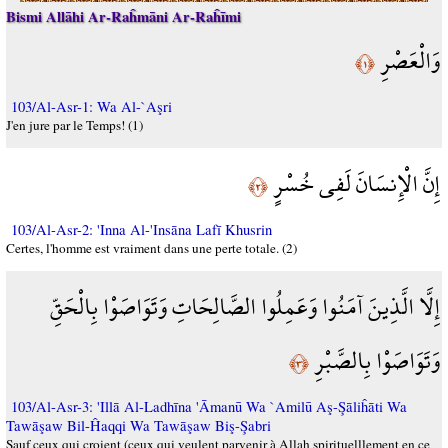
Bismi Allāhi Ar-Raĥmāni Ar-Raĥīmi
وَالْعَصْرِ
﴿١﴾
103/Al-Asr-1: Wa Al-`Aşri
J'en jure par le Temps! (1)
إِنَّ الْإِنسَانَ لَفِي خُسْرٍ
﴿٢﴾
103/Al-Asr-2: 'Inna Al-'Insāna Lafī Khusrin
Certes, l'homme est vraiment dans une perte totale. (2)
إِلَّا الَّذِينَ آمَنُوا وَعَمِلُوا الصَّالِحَاتِ وَتَوَاصَوْا بِالْحَقِّ
وَتَوَاصَوْا بِالصَّبْرِ
﴿٣﴾
103/Al-Asr-3: 'Illā Al-Ladhīna 'Āmanū Wa `Amilū Aş-Şāliĥāti Wa
Tawāşaw Bil-Ĥaqqi Wa Tawāşaw Biş-Şabri
Sauf ceux qui croient (ceux qui veulent parvenir à Allah spirituelllement en ce