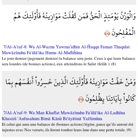
وَالْوَزْنُ يَوْمَئِذٍ الْحَقُّ فَمَن ثَقُلَتْ مَوَازِينُهُ فَأُوْلَئِكَ هُمُ
الْمُفْلِحُونَ
﴿٨﴾
7/Al-A'raf-8: Wa Al-Waznu Yawma'idhin Al-Ĥaqqu Faman Thaqulat
Mawāzīnuhu Fa'ūlā'ika Humu Al-Mufliĥūna
Le jour dernier (jugement dernier) la balance sera juste. Ceux à qui leurs balance
sera lourdes (de bonnes actions), eux atteindrons le Salut (felâh ). (8)
وَمَنْ خَفَّتْ مَوَازِينُهُ فَأُوْلَئِكَ الَّذِينَ خَسِرُواْ أَنفُسَهُم بِمَا
كَانُواْ بِآيَاتِنَا يِظْلِمُونَ
﴿٩﴾
7/Al-A'raf-9: Wa Man Khaffat Mawāzīnuhu Fa'ūlā'ika Al-Ladhīna
Khasirū 'Anfusahum Bimā Kānū Bi'āyātinā Yažlimūna
Et celui qui aura une balance de (bonnes actions) légère, parce qu’ils auront été
injustes avec Nos versets, ils feront tomber leurs âme dans une perte totale. (9)