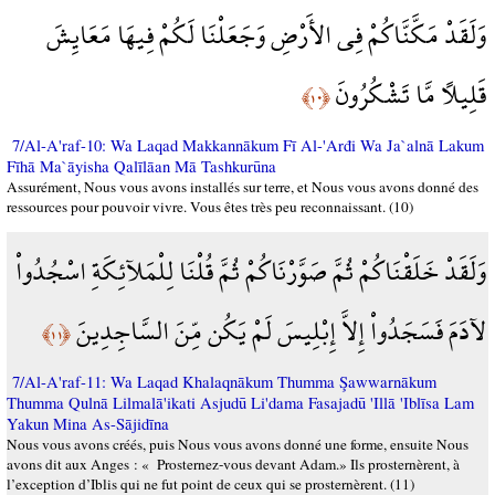
وَلَقَدْ مَكَّنَّاكُمْ فِي الأَرْضِ وَجَعَلْنَا لَكُمْ فِيهَا مَعَايِشَ
قَلِيلاً مَّا تَشْكُرُونَ
﴿١٠﴾
7/Al-A'raf-10: Wa Laqad Makkannākum Fī Al-'Arđi Wa Ja`alnā Lakum
Fīhā Ma`āyisha Qalīlāan Mā Tashkurūna
Assurément, Nous vous avons installés sur terre, et Nous vous avons donné des
ressources pour pouvoir vivre. Vous êtes très peu reconnaissant. (10)
وَلَقَدْ خَلَقْنَاكُمْ ثُمَّ صَوَّرْنَاكُمْ ثُمَّ قُلْنَا لِلْمَلآئِكَةِ اسْجُدُواْ
لآدَمَ فَسَجَدُواْ إِلاَّ إِبْلِيسَ لَمْ يَكُن مِّنَ السَّاجِدِينَ
﴿١١﴾
7/Al-A'raf-11: Wa Laqad Khalaqnākum Thumma Şawwarnākum
Thumma Qulnā Lilmalā'ikati Asjudū Li'dama Fasajadū 'Illā 'Iblīsa Lam
Yakun Mina As-Sājidīna
Nous vous avons créés, puis Nous vous avons donné une forme, ensuite Nous
avons dit aux Anges : « Prosternez-vous devant Adam.» Ils prosternèrent, à
l’exception d’Iblis qui ne fut point de ceux qui se prosternèrent. (11)