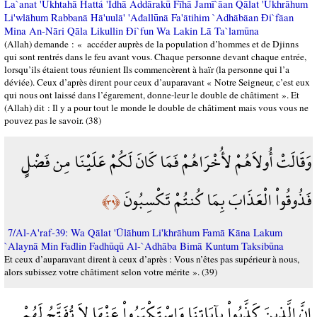
La`anat 'Ukhtahā Ĥattá 'Idhā Addārakū Fīhā Jamī`āan Qālat 'Ukhrāhum
Li'wlāhum Rabbanā Hā'uulā' 'Ađallūnā Fa'ātihim `Adhābāan Đi`fāan
Mina An-Nāri Qāla Likullin Đi`fun Wa Lakin Lā Ta`lamūna
(Allah) demande : « accéder auprès de la population d’hommes et de Djinns
qui sont rentrés dans le feu avant vous. Chaque personne devant chaque entrée,
lorsqu’ils étaient tous réunient Ils commencèrent à haïr (la personne qui l’a
déviée). Ceux d’après dirent pour ceux d’auparavant « Notre Seigneur, c’est eux
qui nous ont laissé dans l’égarement, donne-leur le double de châtiment ». Et
(Allah) dit : Il y a pour tout le monde le double de châtiment mais vous vous ne
pouvez pas le savoir. (38)
وَقَالَتْ أُولاَهُمْ لأُخْرَاهُمْ فَمَا كَانَ لَكُمْ عَلَيْنَا مِن فَضْلٍ
فَذُوقُواْ الْعَذَابَ بِمَا كُنتُمْ تَكْسِبُونَ
﴿٣٩﴾
7/Al-A'raf-39: Wa Qālat 'Ūlāhum Li'khrāhum Famā Kāna Lakum
`Alaynā Min Fađlin Fadhūqū Al-`Adhāba Bimā Kuntum Taksibūna
Et ceux d’auparavant dirent à ceux d’après : Vous n’êtes pas supérieur à nous,
alors subissez votre châtiment selon votre mérite ». (39)
إِنَّ الَّذِينَ كَذَّبُواْ بِآيَاتِنَا وَاسْتَكْبَرُواْ عَنْهَا لاَ تُفَتَّحُ لَهُمْ