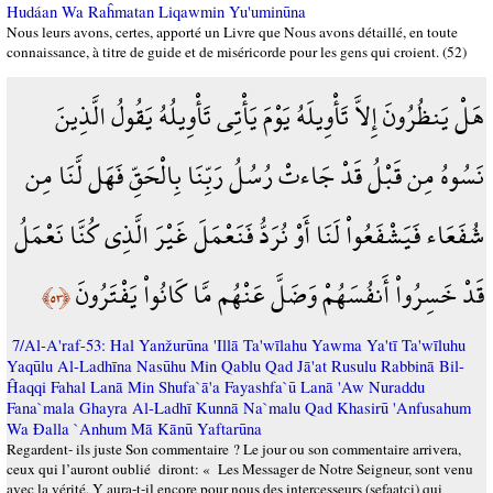
Hudáan Wa Raĥmatan Liqawmin Yu'uminūna
Nous leurs avons, certes, apporté un Livre que Nous avons détaillé, en toute
connaissance, à titre de guide et de miséricorde pour les gens qui croient. (52)
هَلْ يَنظُرُونَ إِلاَّ تَأْوِيلَهُ يَوْمَ يَأْتِي تَأْوِيلُهُ يَقُولُ الَّذِينَ
نَسُوهُ مِن قَبْلُ قَدْ جَاءتْ رُسُلُ رَبِّنَا بِالْحَقِّ فَهَل لَّنَا مِن
شُفَعَاء فَيَشْفَعُواْ لَنَا أَوْ نُرَدُّ فَنَعْمَلَ غَيْرَ الَّذِي كُنَّا نَعْمَلُ
قَدْ خَسِرُواْ أَنفُسَهُمْ وَضَلَّ عَنْهُم مَّا كَانُواْ يَفْتَرُونَ
﴿٥٣﴾
7/Al-A'raf-53: Hal Yanžurūna 'Illā Ta'wīlahu Yawma Ya'tī Ta'wīluhu
Yaqūlu Al-Ladhīna Nasūhu Min Qablu Qad Jā'at Rusulu Rabbinā Bil-
Ĥaqqi Fahal Lanā Min Shufa`ā'a Fayashfa`ū Lanā 'Aw Nuraddu
Fana`mala Ghayra Al-Ladhī Kunnā Na`malu Qad Khasirū 'Anfusahum
Wa Đalla `Anhum Mā Kānū Yaftarūna
Regardent- ils juste Son commentaire ? Le jour ou son commentaire arrivera,
ceux qui l’auront oublié diront: « Les Messager de Notre Seigneur, sont venu
avec la vérité. Y aura-t-il encore pour nous des intercesseurs (sefaatçi) qui