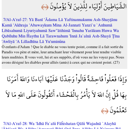
الشَّيَاطِينَ أَوْلِيَاء لِلَّذِينَ لاَ يُؤْمِنُونَ
﴿٢٧﴾
7/Al-A'raf-27: Yā Banī 'Ādama Lā Yaftinannakumu Ash-Shayţānu
Kamā 'Akhraja 'Abawaykum Mina Al-Jannati Yanzi`u `Anhumā
Libāsahumā Liyuriyahumā Saw''ātihimā 'Innahu Yarākum Huwa Wa
Qabīluhu Min Ĥaythu Lā Tarawnahum 'Innā Ja`alnā Ash-Shayā Ţīna
'Awliyā 'A Lilladhīna Lā Yu'uminūna
Ô enfants d’Adam ! Que le diable ne vous tente point, comme il a fait sortir du
Paradis vos père et mère, leur arrachant leur vêtement pour leur rendre visible
leurs nuditées. Il vous voit, lui et ses suppôts, d’où vous ne les voyez pas. Nous
avons désigné les diables pour alliés (amis) à ceux qui ne croient point. (27)
وَإِذَا فَعَلُواْ فَاحِشَةً قَالُواْ وَجَدْنَا عَلَيْهَا آبَاءنَا وَاللّهُ أَمَرَنَا
بِهَا قُلْ إِنَّ اللّهَ لاَ يَأْمُرُ بِالْفَحْشَاء أَتَقُولُونَ عَلَى اللّهِ مَا لاَ
تَعْلَمُونَ
﴿٢٨﴾
7/Al-A'raf-28: Wa 'Idhā Fa`alū Fāĥishatan Qālū Wajadnā `Alayhā
'Ābā'anā Wa Allāhu 'Amaranā Bihā Qul 'Inna Allāha Lā Ya'muru Bil-