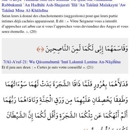
Rabbukumā `An Hadhihi Ash-Shajarati 'Illā 'An Takūnā Malakayni 'Aw
Takūnā Mina Al-Khālidīna
Satan leurs à donné des chuchotements (suggestions) pour que leurs partie
intimes déjà cachées apparaissent. Il dit : « Vôtre Seigneur vous a interdit
d’approchez cet arbre car si vous l’approchez vous deviendrez des Anges et vous
serez éternelle. ». (20)
وَقَاسَمَهُمَا إِنِّي لَكُمَا لَمِنَ النَّاصِحِينَ
﴿٢١﴾
7/Al-A'raf-21: Wa Qāsamahumā 'Innī Lakumā Lamina An-Nāşiĥīna
Et il jura aux deux : « Certes je suis votre conseillé ». (21)
فَدَلاَّهُمَا بِغُرُورٍ فَلَمَّا ذَاقَا الشَّجَرَةَ بَدَتْ لَهُمَا سَوْءَاتُهُمَا
وَطَفِقَا يَخْصِفَانِ عَلَيْهِمَا مِن وَرَقِ الْجَنَّةِ وَنَادَاهُمَا رَبُّهُمَا
أَلَمْ أَنْهَكُمَا عَن تِلْكُمَا الشَّجَرَةِ وَأَقُل لَّكُمَا إِنَّ الشَّيْطَآنَ