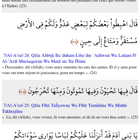
nous seront très certainement du nombre des perdants (de ceux qui seront voués
à l’Enfer). (23)
قَالَ اهْبِطُواْ بَعْضُكُمْ لِبَعْضٍ عَدُوٌّ وَلَكُمْ فِي الأَرْضِ
مُسْتَقَرٌّ وَمَتَاعٌ إِلَى حِينٍ
﴿٢٤﴾
7/Al-A'raf-24: Qāla Ahbiţū Ba`đukum Liba`đin `Adūwun Wa Lakum Fī
Al-'Arđi Mustaqarrun Wa Matā`un 'Ilá Ĥīnin
« Descendez, dit (Allah), vous serez ennemis les uns des autres. Et il y aura pour
vous sur terre séjour et jouissance, pour un temps ». (24)
قَالَ فِيهَا تَحْيَوْنَ وَفِيهَا تَمُوتُونَ وَمِنْهَا تُخْرَجُونَ
﴿٢٥﴾
7/Al-A'raf-25: Qāla Fīhā Taĥyawna Wa Fīhā Tamūtūna Wa Minhā
Tukhrajūna
« Là, dit (Allah), vous vivrez, là vous mourrez, et de là on vous fera sortir ». (25)
يَا بَنِي آدَمَ قَدْ أَنزَلْنَا عَلَيْكُمْ لِبَاسًا يُوَارِي سَوْءَاتِكُمْ