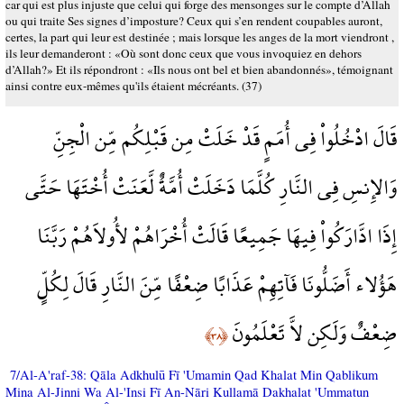
car qui est plus injuste que celui qui forge des mensonges sur le compte d’Allah
ou qui traite Ses signes d’imposture? Ceux qui s’en rendent coupables auront,
certes, la part qui leur est destinée ; mais lorsque les anges de la mort viendront ,
ils leur demanderont : «Où sont donc ceux que vous invoquiez en dehors
d’Allah?» Et ils répondront : «Ils nous ont bel et bien abandonnés», témoignant
ainsi contre eux-mêmes qu'ils étaient mécréants. (37)
قَالَ ادْخُلُواْ فِي أُمَمٍ قَدْ خَلَتْ مِن قَبْلِكُم مِّن الْجِنِّ
وَالإِنسِ فِي النَّارِ كُلَّمَا دَخَلَتْ أُمَّةٌ لَّعَنَتْ أُخْتَهَا حَتَّى
إِذَا ادَّارَكُواْ فِيهَا جَمِيعًا قَالَتْ أُخْرَاهُمْ لأُولاَهُمْ رَبَّنَا
هَؤُلاء أَضَلُّونَا فَآتِهِمْ عَذَابًا ضِعْفًا مِّنَ النَّارِ قَالَ لِكُلٍّ
ضِعْفٌ وَلَكِن لاَّ تَعْلَمُونَ
﴿٣٨﴾
7/Al-A'raf-38: Qāla Adkhulū Fī 'Umamin Qad Khalat Min Qablikum
Mina Al-Jinni Wa Al-'Insi Fī An-Nāri Kullamā Dakhalat 'Ummatun