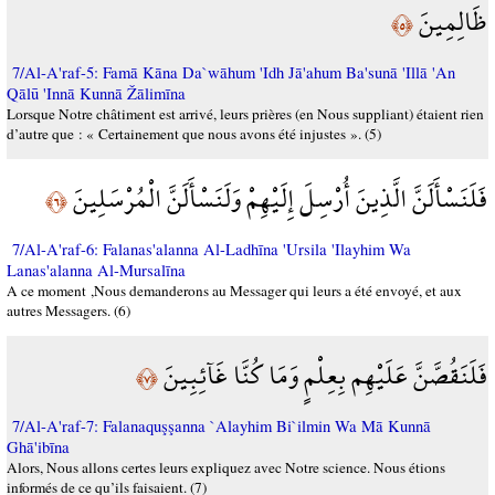
ظَالِمِينَ
﴿٥﴾
7/Al-A'raf-5: Famā Kāna Da`wāhum 'Idh Jā'ahum Ba'sunā 'Illā 'An
Qālū 'Innā Kunnā Žālimīna
Lorsque Notre châtiment est arrivé, leurs prières (en Nous suppliant) étaient rien
d’autre que : « Certainement que nous avons été injustes ». (5)
فَلَنَسْأَلَنَّ الَّذِينَ أُرْسِلَ إِلَيْهِمْ وَلَنَسْأَلَنَّ الْمُرْسَلِينَ
﴿٦﴾
7/Al-A'raf-6: Falanas'alanna Al-Ladhīna 'Ursila 'Ilayhim Wa
Lanas'alanna Al-Mursalīna
A ce moment ,Nous demanderons au Messager qui leurs a été envoyé, et aux
autres Messagers. (6)
فَلَنَقُصَّنَّ عَلَيْهِم بِعِلْمٍ وَمَا كُنَّا غَآئِبِينَ
﴿٧﴾
7/Al-A'raf-7: Falanaquşşanna `Alayhim Bi`ilmin Wa Mā Kunnā
Ghā'ibīna
Alors, Nous allons certes leurs expliquez avec Notre science. Nous étions
informés de ce qu’ils faisaient. (7)