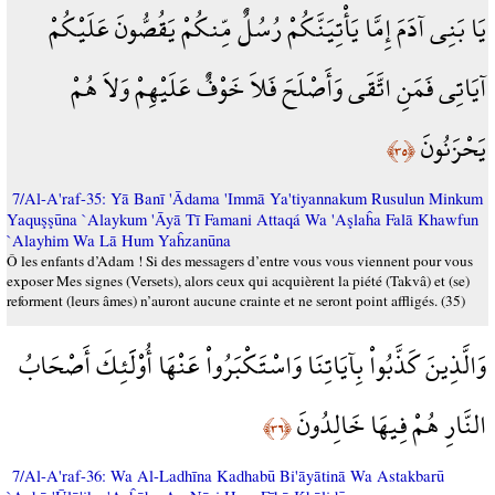
يَا بَنِي آدَمَ إِمَّا يَأْتِيَنَّكُمْ رُسُلٌ مِّنكُمْ يَقُصُّونَ عَلَيْكُمْ
آيَاتِي فَمَنِ اتَّقَى وَأَصْلَحَ فَلاَ خَوْفٌ عَلَيْهِمْ وَلاَ هُمْ
يَحْزَنُونَ
﴿٣٥﴾
7/Al-A'raf-35: Yā Banī 'Ādama 'Immā Ya'tiyannakum Rusulun Minkum
Yaquşşūna `Alaykum 'Āyā Tī Famani Attaqá Wa 'Aşlaĥa Falā Khawfun
`Alayhim Wa Lā Hum Yaĥzanūna
Ô les enfants d’Adam ! Si des messagers d’entre vous vous viennent pour vous
exposer Mes signes (Versets), alors ceux qui acquièrent la piété (Takvâ) et (se)
reforment (leurs âmes) n’auront aucune crainte et ne seront point affligés. (35)
وَالَّذِينَ كَذَّبُواْ بِآيَاتِنَا وَاسْتَكْبَرُواْ عَنْهَا أُوْلََئِكَ أَصْحَابُ
النَّارِ هُمْ فِيهَا خَالِدُونَ
﴿٣٦﴾
7/Al-A'raf-36: Wa Al-Ladhīna Kadhabū Bi'āyātinā Wa Astakbarū