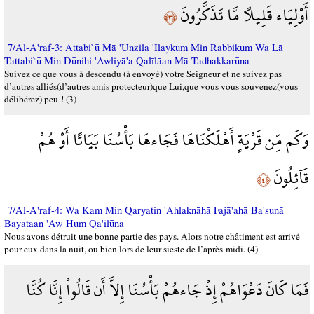
أَوْلِيَاء قَلِيلاً مَّا تَذَكَّرُونَ
﴿٣﴾
7/Al-A'raf-3: Attabi`ū Mā 'Unzila 'Ilaykum Min Rabbikum Wa Lā
Tattabi`ū Min Dūnihi 'Awliyā'a Qalīlāan Mā Tadhakkarūna
Suivez ce que vous à descendu (à envoyé) votre Seigneur et ne suivez pas
d’autres alliés(d’autres amis protecteur)que Lui,que vous vous souvenez(vous
délibérez) peu ! (3)
وَكَم مِّن قَرْيَةٍ أَهْلَكْنَاهَا فَجَاءهَا بَأْسُنَا بَيَاتًا أَوْ هُمْ
قَآئِلُونَ
﴿٤﴾
7/Al-A'raf-4: Wa Kam Min Qaryatin 'Ahlaknāhā Fajā'ahā Ba'sunā
Bayātāan 'Aw Hum Qā'ilūna
Nous avons détruit une bonne partie des pays. Alors notre châtiment est arrivé
pour eux dans la nuit, ou bien lors de leur sieste de l’après-midi. (4)
فَمَا كَانَ دَعْوَاهُمْ إِذْ جَاءهُمْ بَأْسُنَا إِلاَّ أَن قَالُواْ إِنَّا كُنَّا