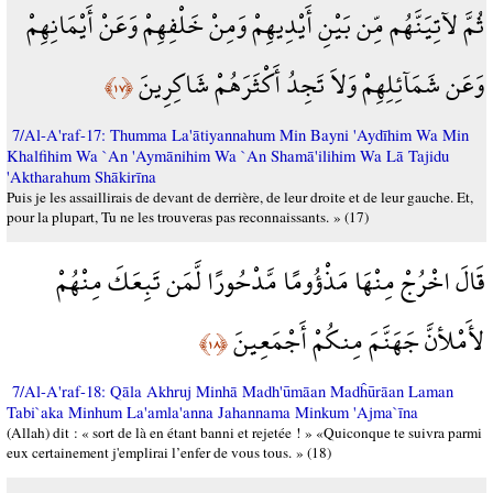
ثُمَّ لآتِيَنَّهُم مِّن بَيْنِ أَيْدِيهِمْ وَمِنْ خَلْفِهِمْ وَعَنْ أَيْمَانِهِمْ
وَعَن شَمَآئِلِهِمْ وَلاَ تَجِدُ أَكْثَرَهُمْ شَاكِرِينَ
﴿١٧﴾
7/Al-A'raf-17: Thumma La'ātiyannahum Min Bayni 'Aydīhim Wa Min
Khalfihim Wa `An 'Aymānihim Wa `An Shamā'ilihim Wa Lā Tajidu
'Aktharahum Shākirīna
Puis je les assaillirais de devant de derrière, de leur droite et de leur gauche. Et,
pour la plupart, Tu ne les trouveras pas reconnaissants. » (17)
قَالَ اخْرُجْ مِنْهَا مَذْؤُومًا مَّدْحُورًا لَّمَن تَبِعَكَ مِنْهُمْ
لأَمْلأنَّ جَهَنَّمَ مِنكُمْ أَجْمَعِينَ
﴿١٨﴾
7/Al-A'raf-18: Qāla Akhruj Minhā Madh'ūmāan Madĥūrāan Laman
Tabi`aka Minhum La'amla'anna Jahannama Minkum 'Ajma`īna
(Allah) dit : « sort de là en étant banni et rejetée ! » «Quiconque te suivra parmi
eux certainement j'emplirai l’enfer de vous tous. » (18)