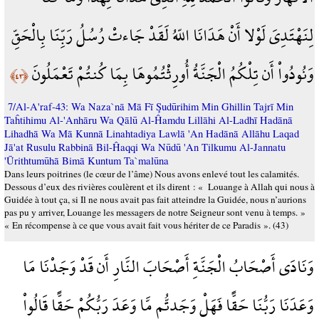
لِنَهْتَدِيَ لَوْلا أَنْ هَدَانَا اللّهُ لَقَدْ جَاءتْ رُسُلُ رَبِّنَا بِالْحَقِّ
وَنُودُواْ أَن تِلْكُمُ الْجَنَّةُ أُورِثْتُمُوهَا بِمَا كُنتُمْ تَعْمَلُونَ
﴿٤٣﴾
7/Al-A'raf-43: Wa Naza`nā Mā Fī Şudūrihim Min Ghillin Tajrī Min
Taĥtihimu Al-'Anhāru Wa Qālū Al-Ĥamdu Lillāhi Al-Ladhī Hadānā
Lihadhā Wa Mā Kunnā Linahtadiya Lawlā 'An Hadānā Allāhu Laqad
Jā'at Rusulu Rabbinā Bil-Ĥaqqi Wa Nūdū 'An Tilkumu Al-Jannatu
'Ūrithtumūhā Bimā Kuntum Ta`malūna
Dans leurs poitrines (le cœur de l’âme) Nous avons enlevé tout les calamités.
Dessous d’eux des rivières coulèrent et ils dirent : « Louange à Allah qui nous à
Guidée à tout ça, si Il ne nous avait pas fait atteindre la Guidée, nous n’aurions
pas pu y arriver, Louange les messagers de notre Seigneur sont venu à temps. »
« En récompense à ce que vous avait fait vous hériter de ce Paradis ». (43)
وَنَادَى أَصْحَابُ الْجَنَّةِ أَصْحَابَ النَّارِ أَن قَدْ وَجَدْنَا مَا
وَعَدَنَا رَبُّنَا حَقًّا فَهَلْ وَجَدتُّم مَّا وَعَدَ رَبُّكُمْ حَقًّا قَالُواْ