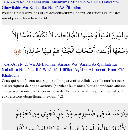
7/Al-A'raf-41: Lahum Min Jahannama Mihādun Wa Min Fawqihim
Ghawāshin Wa Kadhalika Najzī Až-Žālimīna
Pour eux est réservé des lits et des couvertures (de feu) en Enfer. Les Injustes
seront punis de cette sorte. (41)
وَالَّذِينَ آمَنُواْ وَعَمِلُواْ الصَّالِحَاتِ لاَ نُكَلِّفُ نَفْسًا إِلاَّ
وُسْعَهَا أُوْلَئِكَ أَصْحَابُ الْجَنَّةِ هُمْ فِيهَا خَالِدُونَ
﴿٤٢﴾
7/Al-A'raf-42: Wa Al-Ladhīna 'Āmanū Wa `Amilū Aş-Şāliĥāti Lā
Nukallifu Nafsāan 'Illā Wus`ahā 'Ūlā'ika 'Aşĥābu Al-Jannati Hum Fīhā
Khālidūna
Ceux qui sont âmenu (ceux qui veulent parvenir à Allah avant la mort) et ceux
qui pratiquent de bonne actions, (purifient leurs âme), Nous n'imposons aucune
charge à personne que selon sa capacité. Voila eux sont les gens du paradis, et
eux resterons éternellement là-bas. (42)
وَنَزَعْنَا مَا فِي صُدُورِهِم مِّنْ غِلٍّ تَجْرِي مِن تَحْتِهِمُ
الأَنْهَارُ وَقَالُواْ الْحَمْدُ لِلّهِ الَّذِي هَدَانَا لِهَذَا وَمَا كُنَّا