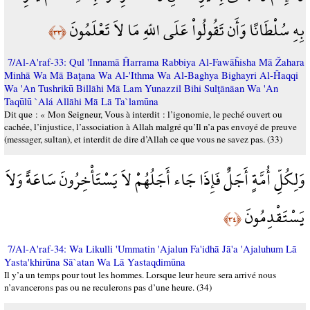
بِهِ سُلْطَانًا وَأَن تَقُولُواْ عَلَى اللّهِ مَا لاَ تَعْلَمُونَ
﴿٣٣﴾
7/Al-A'raf-33: Qul 'Innamā Ĥarrama Rabbiya Al-Fawāĥisha Mā Žahara
Minhā Wa Mā Baţana Wa Al-'Ithma Wa Al-Baghya Bighayri Al-Ĥaqqi
Wa 'An Tushrikū Billāhi Mā Lam Yunazzil Bihi Sulţānāan Wa 'An
Taqūlū `Alá Allāhi Mā Lā Ta`lamūna
Dit que : « Mon Seigneur, Vous à interdit : l’igonomie, le peché ouvert ou
cachée, l’injustice, l’association à Allah malgré qu’Il n’a pas envoyé de preuve
(messager, sultan), et interdit de dire d’Allah ce que vous ne savez pas. (33)
وَلِكُلِّ أُمَّةٍ أَجَلٌ فَإِذَا جَاء أَجَلُهُمْ لاَ يَسْتَأْخِرُونَ سَاعَةً وَلاَ
يَسْتَقْدِمُونَ
﴿٣٤﴾
7/Al-A'raf-34: Wa Likulli 'Ummatin 'Ajalun Fa'idhā Jā'a 'Ajaluhum Lā
Yasta'khirūna Sā`atan Wa Lā Yastaqdimūna
Il y’a un temps pour tout les hommes. Lorsque leur heure sera arrivé nous
n’avancerons pas ou ne reculerons pas d’une heure. (34)