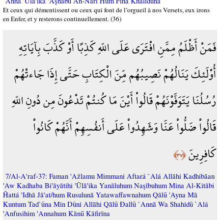
`Anhā 'Ūlā'ika 'Aşĥābu An-Nāri Hum Fīhā Khālidūna
Et ceux qui démentissent ou ceux qui font de l’orgueil à nos Versets, eux irons
en Enfer, et y resterons continuellement. (36)
فَمَنْ أَظْلَمُ مِمَّنِ افْتَرَى عَلَى اللّهِ كَذِبًا أَوْ كَذَّبَ بِآيَاتِهِ
أُوْلَئِكَ يَنَالُهُمْ نَصِيبُهُم مِّنَ الْكِتَابِ حَتَّى إِذَا جَاءتْهُمْ
رُسُلُنَا يَتَوَفَّوْنَهُمْ قَالُواْ أَيْنَ مَا كُنتُمْ تَدْعُونَ مِن دُونِ اللّهِ
قَالُواْ ضَلُّواْ عَنَّا وَشَهِدُواْ عَلَى أَنفُسِهِمْ أَنَّهُمْ كَانُواْ
كَافِرِينَ
﴿٣٧﴾
7/Al-A'raf-37: Faman 'Ažlamu Mimmani Aftará `Alá Allāhi Kadhibāan
'Aw Kadhaba Bi'āyātihi 'Ūlā'ika Yanāluhum Naşībuhum Mina Al-Kitābi
Ĥattá 'Idhā Jā'at/hum Rusulunā Yatawaffawnahum Qālū 'Ayna Mā
Kuntum Tad`ūna Min Dūni Allāhi Qālū Đallū `Annā Wa Shahidū `Alá
'Anfusihim 'Annahum Kānū Kāfirīna