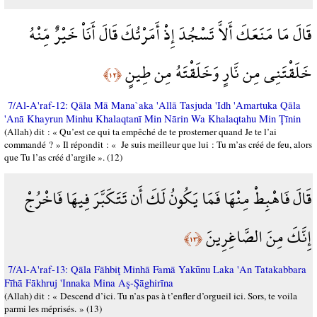
قَالَ مَا مَنَعَكَ أَلاَّ تَسْجُدَ إِذْ أَمَرْتُكَ قَالَ أَنَاْ خَيْرٌ مِّنْهُ
خَلَقْتَنِي مِن نَّارٍ وَخَلَقْتَهُ مِن طِينٍ
﴿١٢﴾
7/Al-A'raf-12: Qāla Mā Mana`aka 'Allā Tasjuda 'Idh 'Amartuka Qāla
'Anā Khayrun Minhu Khalaqtanī Min Nārin Wa Khalaqtahu Min Ţīnin
(Allah) dit : « Qu’est ce qui ta empêché de te prosterner quand Je te l’ai
commandé ? » Il répondit : « Je suis meilleur que lui : Tu m’as créé de feu, alors
que Tu l’as créé d’argile ». (12)
قَالَ فَاهْبِطْ مِنْهَا فَمَا يَكُونُ لَكَ أَن تَتَكَبَّرَ فِيهَا فَاخْرُجْ
إِنَّكَ مِنَ الصَّاغِرِينَ
﴿١٣﴾
7/Al-A'raf-13: Qāla Fāhbiţ Minhā Famā Yakūnu Laka 'An Tatakabbara
Fīhā Fākhruj 'Innaka Mina Aş-Şāghirīna
(Allah) dit : « Descend d’ici. Tu n’as pas à t’enfler d’orgueil ici. Sors, te voila
parmi les méprisés. » (13)