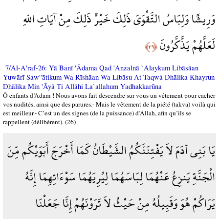
وَرِيشًا وَلِبَاسُ التَّقْوَىَ ذَلِكَ خَيْرٌ ذَلِكَ مِنْ آيَاتِ اللّهِ
لَعَلَّهُمْ يَذَّكَّرُونَ
﴿٢٦﴾
7/Al-A'raf-26: Yā Banī 'Ādama Qad 'Anzalnā `Alaykum Libāsāan
Yuwārī Saw''ātikum Wa Rīshāan Wa Libāsu At-Taqwá Dhālika Khayrun
Dhālika Min 'Āyā Ti Allāhi La`allahum Yadhakkarūna
Ô enfants d’Adam ! Nous avons fait descendre sur vous un vêtement pour cacher
vos nudités, ainsi que des parures.- Mais le vêtement de la piété (takva) voilà qui
est meilleur.- C’est un des signes (de la puissance) d’Allah, afin qu’ils se
rappellent (délibèrent). (26)
يَا بَنِي آدَمَ لاَ يَفْتِنَنَّكُمُ الشَّيْطَانُ كَمَا أَخْرَجَ أَبَوَيْكُم مِّنَ
الْجَنَّةِ يَنزِعُ عَنْهُمَا لِبَاسَهُمَا لِيُرِيَهُمَا سَوْءَاتِهِمَا إِنَّهُ
يَرَاكُمْ هُوَ وَقَبِيلُهُ مِنْ حَيْثُ لاَ تَرَوْنَهُمْ إِنَّا جَعَلْنَا