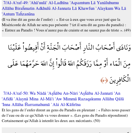
7/Al-A'raf-49: 'Ahā'uulā' Al-Ladhīna 'Aqsamtum Lā Yanāluhumu
Allāhu Biraĥmatin Adkhulū Al-Jannata Lā Khawfun `Alaykum Wa Lā
'Antum Taĥzanūna
(Il va être dit au gens de l’enfer) : « Est-ce à eux que vous avez juré que la
Miséricorde de Allah ne sera pas présente ? (et il sera dit au gens du paradis) :
« Entrez au Paradis ! Vous n’aurez pas de crainte et ne saurez pas de triste ». (49)
وَنَادَى أَصْحَابُ النَّارِ أَصْحَابَ الْجَنَّةِ أَنْ أَفِيضُواْ عَلَيْنَا
مِنَ الْمَاء أَوْ مِمَّا رَزَقَكُمُ اللّهُ قَالُواْ إِنَّ اللّهَ حَرَّمَهُمَا عَلَى
الْكَافِرِينَ
﴿٥٠﴾
7/Al-A'raf-50: Wa Nādá 'Aşĥābu An-Nāri 'Aşĥāba Al-Jannati 'An
'Afīđū `Alaynā Mina Al-Mā'i 'Aw Mimmā Razaqakumu Allāhu Qālū
'Inna Allāha Ĥarramahumā `Alá Al-Kāfirīna
Et les gens de l’enfer dirent au gens du Paradis en pleurant : « Faîtes nous passer
de l’eau ou de ce qu’Allah va vous donner ». (Les gens du Paradis répondirent)
Certainement qu’Allah à interdit les deux aux mécréants. (50)