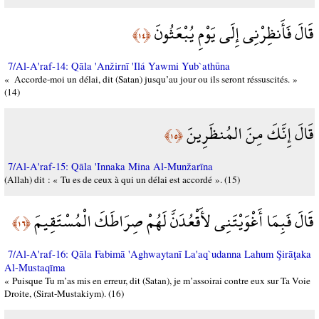
قَالَ فَأَنظِرْنِي إِلَى يَوْمِ يُبْعَثُونَ
﴿١٤﴾
7/Al-A'raf-14: Qāla 'Anžirnī 'Ilá Yawmi Yub`athūna
« Accorde-moi un délai, dit (Satan) jusqu’au jour ou ils seront réssuscités. »
(14)
قَالَ إِنَّكَ مِنَ المُنظَرِينَ
﴿١٥﴾
7/Al-A'raf-15: Qāla 'Innaka Mina Al-Munžarīna
(Allah) dit : « Tu es de ceux à qui un délai est accordé ». (15)
قَالَ فَبِمَا أَغْوَيْتَنِي لأَقْعُدَنَّ لَهُمْ صِرَاطَكَ الْمُسْتَقِيمَ
﴿١٦﴾
7/Al-A'raf-16: Qāla Fabimā 'Aghwaytanī La'aq`udanna Lahum Şirāţaka
Al-Mustaqīma
« Puisque Tu m’as mis en erreur, dit (Satan), je m’assoirai contre eux sur Ta Voie
Droite, (Sirat-Mustakiym). (16)