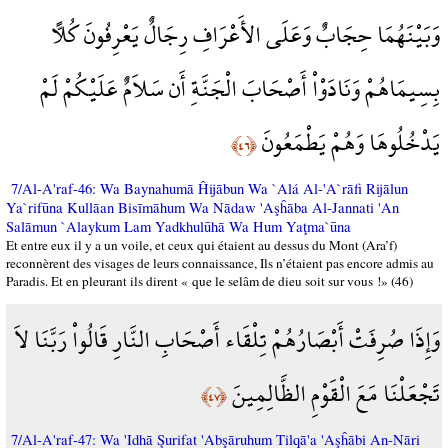
وَبَيْنَهُمَا حِجَابٌ وَعَلَى الأَعْرَافِ رِجَالٌ يَعْرِفُونَ كُلاًّ
بِسِيمَاهُمْ وَنَادَوْاْ أَصْحَابَ الْجَنَّةِ أَن سَلاَمٌ عَلَيْكُمْ لَمْ
يَدْخُلُوهَا وَهُمْ يَطْمَعُونَ
﴿٤٦﴾
7/Al-A'raf-46: Wa Baynahumā Ĥijābun Wa `Alá Al-'A`rāfi Rijālun
Ya`rifūna Kullāan Bisīmāhum Wa Nādaw 'Aşĥāba Al-Jannati 'An
Salāmun `Alaykum Lam Yadkhulūhā Wa Hum Yaţma`ūna
Et entre eux il y a un voile, et ceux qui étaient au dessus du Mont (Ara’f)
reconnèrent des visages de leurs connaissance, Ils n’étaient pas encore admis au
Paradis. Et en pleurant ils dirent « que le selâm de dieu soit sur vous !» (46)
وَإِذَا صُرِفَتْ أَبْصَارُهُمْ تِلْقَاء أَصْحَابِ النَّارِ قَالُواْ رَبَّنَا لاَ
تَجْعَلْنَا مَعَ الْقَوْمِ الظَّالِمِينَ
﴿٤٧﴾
7/Al-A'raf-47: Wa 'Idhā Şurifat 'Abşāruhum Tilqā'a 'Aşĥābi An-Nāri