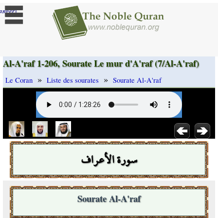
]
anger
Al-A'raf 1-206, Sourate Le mur d'A'raf (7/Al-A'raf)
»
»
Le Coran
Liste des sourates
Sourate Al-A'raf
سورة الأعراف
Sourate Al-A'raf