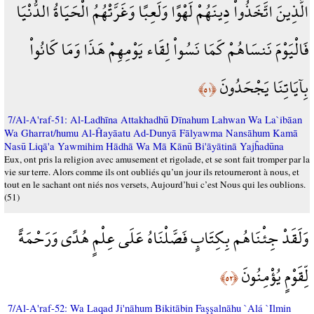
الَّذِينَ اتَّخَذُواْ دِينَهُمْ لَهْوًا وَلَعِبًا وَغَرَّتْهُمُ الْحَيَاةُ الدُّنْيَا
فَالْيَوْمَ نَنسَاهُمْ كَمَا نَسُواْ لِقَاء يَوْمِهِمْ هَذَا وَمَا كَانُواْ
بِآيَاتِنَا يَجْحَدُونَ
﴿٥١﴾
7/Al-A'raf-51: Al-Ladhīna Attakhadhū Dīnahum Lahwan Wa La`ibāan
Wa Gharrat/humu Al-Ĥayāatu Ad-Dunyā Fālyawma Nansāhum Kamā
Nasū Liqā'a Yawmihim Hādhā Wa Mā Kānū Bi'āyātinā Yajĥadūna
Eux, ont pris la religion avec amusement et rigolade, et se sont fait tromper par la
vie sur terre. Alors comme ils ont oubliés qu’un jour ils retourneront à nous, et
tout en le sachant ont niés nos versets, Aujourd’hui c’est Nous qui les oublions.
(51)
وَلَقَدْ جِئْنَاهُم بِكِتَابٍ فَصَّلْنَاهُ عَلَى عِلْمٍ هُدًى وَرَحْمَةً
لِّقَوْمٍ يُؤْمِنُونَ
﴿٥٢﴾
7/Al-A'raf-52: Wa Laqad Ji'nāhum Bikitābin Faşşalnāhu `Alá `Ilmin