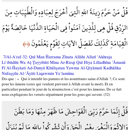
قُلْ مَنْ حَرَّمَ زِينَةَ اللّهِ الَّتِيَ أَخْرَجَ لِعِبَادِهِ وَالْطَّيِّبَاتِ مِنَ
الرِّزْقِ قُلْ هِي لِلَّذِينَ آمَنُواْ فِي الْحَيَاةِ الدُّنْيَا خَالِصَةً يَوْمَ
الْقِيَامَةِ كَذَلِكَ نُفَصِّلُ الآيَاتِ لِقَوْمٍ يَعْلَمُونَ
﴿٣٢﴾
7/Al-A'raf-32: Qul Man Ĥarrama Zīnata Allāhi Allatī 'Akhraja
Li`ibādihi Wa Aţ-Ţayyibāti Mina Ar-Rizqi Qul Hiya Lilladhīna 'Āmanū
Fī Al-Ĥayāati Ad-Dunyā Khālişatan Yawma Al-Qiyāmati Kadhālika
Nufaşşilu Al-'Āyāti Liqawmin Ya`lamūna
Dis que : « Qui à interdit les parures et les nourritures saine d’Allah ?, Ce sont
pour les âmenu (ceux qui veulent parvenir à Allah avant la mort). Et en
particulier pendant le jour de la résurrection c’est pour les âmenus. De ce fait
nous expliquons les versets séparément pour les gens qui savent. (32)
قُلْ إِنَّمَا حَرَّمَ رَبِّيَ الْفَوَاحِشَ مَا ظَهَرَ مِنْهَا وَمَا بَطَنَ
وَالإِثْمَ وَالْبَغْيَ بِغَيْرِ الْحَقِّ وَأَن تُشْرِكُواْ بِاللّهِ مَا لَمْ يُنَزِّلْ