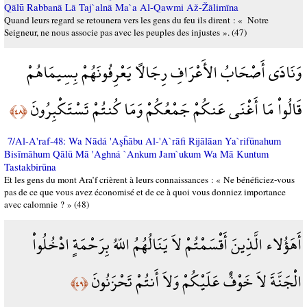
Qālū Rabbanā Lā Taj`alnā Ma`a Al-Qawmi Až-Žālimīna
Quand leurs regard se retounera vers les gens du feu ils dirent : « Notre
Seigneur, ne nous associe pas avec les peuples des injustes ». (47)
وَنَادَى أَصْحَابُ الأَعْرَافِ رِجَالاً يَعْرِفُونَهُمْ بِسِيمَاهُمْ
قَالُواْ مَا أَغْنَى عَنكُمْ جَمْعُكُمْ وَمَا كُنتُمْ تَسْتَكْبِرُونَ
﴿٤٨﴾
7/Al-A'raf-48: Wa Nādá 'Aşĥābu Al-'A`rāfi Rijālāan Ya`rifūnahum
Bisīmāhum Qālū Mā 'Aghná `Ankum Jam`ukum Wa Mā Kuntum
Tastakbirūna
Et les gens du mont Ara’f crièrent à leurs connaissances : « Ne bénéficiez-vous
pas de ce que vous avez économisé et de ce à quoi vous donniez importance
avec calomnie ? » (48)
أَهَؤُلاء الَّذِينَ أَقْسَمْتُمْ لاَ يَنَالُهُمُ اللّهُ بِرَحْمَةٍ ادْخُلُواْ
الْجَنَّةَ لاَ خَوْفٌ عَلَيْكُمْ وَلاَ أَنتُمْ تَحْزَنُونَ
﴿٤٩﴾