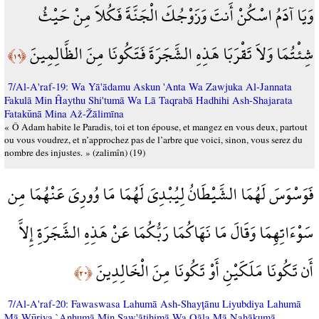
وَيَا آدَمُ اسْكُنْ أَنتَ وَزَوْجُكَ الْجَنَّةَ فَكُلاَ مِنْ حَيْثُ
شِئْتُمَا وَلاَ تَقْرَبَا هَذِهِ الشَّجَرَةَ فَتَكُونَا مِنَ الظَّالِمِينَ
﴿١٩﴾
7/Al-A'raf-19: Wa Yā'ādamu Askun 'Anta Wa Zawjuka Al-Jannata
Fakulā Min Ĥaythu Shi'tumā Wa Lā Taqrabā Hadhihi Ash-Shajarata
Fatakūnā Mina Až-Žālimīna
« Ô Adam habite le Paradis, toi et ton épouse, et mangez en vous deux, partout
ou vous voudrez, et n’approchez pas de l’arbre que voici, sinon, vous serez du
nombre des injustes. » (zalimîn) (19)
فَوَسْوَسَ لَهُمَا الشَّيْطَانُ لِيُبْدِيَ لَهُمَا مَا وُورِيَ عَنْهُمَا مِن
سَوْءَاتِهِمَا وَقَالَ مَا نَهَاكُمَا رَبُّكُمَا عَنْ هَذِهِ الشَّجَرَةِ إِلاَّ
أَن تَكُونَا مَلَكَيْنِ أَوْ تَكُونَا مِنَ الْخَالِدِينَ
﴿٢٠﴾
7/Al-A'raf-20: Fawaswasa Lahumā Ash-Shayţānu Liyubdiya Lahumā
Mā Wūriya `Anhumā Min Saw'ātihimā Wa Qāla Mā Nahākumā