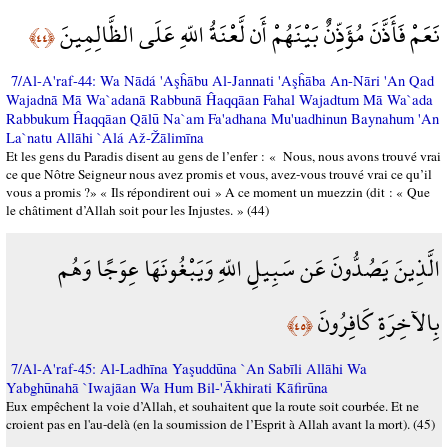
نَعَمْ فَأَذَّنَ مُؤَذِّنٌ بَيْنَهُمْ أَن لَّعْنَةُ اللّهِ عَلَى الظَّالِمِينَ
﴿٤٤﴾
7/Al-A'raf-44: Wa Nādá 'Aşĥābu Al-Jannati 'Aşĥāba An-Nāri 'An Qad
Wajadnā Mā Wa`adanā Rabbunā Ĥaqqāan Fahal Wajadtum Mā Wa`ada
Rabbukum Ĥaqqāan Qālū Na`am Fa'adhana Mu'uadhinun Baynahum 'An
La`natu Allāhi `Alá Až-Žālimīna
Et les gens du Paradis disent au gens de l’enfer : « Nous, nous avons trouvé vrai
ce que Nôtre Seigneur nous avez promis et vous, avez-vous trouvé vrai ce qu’il
vous a promis ?» « Ils répondirent oui » A ce moment un muezzin (dit : « Que
le châtiment d’Allah soit pour les Injustes. » (44)
الَّذِينَ يَصُدُّونَ عَن سَبِيلِ اللّهِ وَيَبْغُونَهَا عِوَجًا وَهُم
بِالآخِرَةِ كَافِرُونَ
﴿٤٥﴾
7/Al-A'raf-45: Al-Ladhīna Yaşuddūna `An Sabīli Allāhi Wa
Yabghūnahā `Iwajāan Wa Hum Bil-'Ākhirati Kāfirūna
Eux empêchent la voie d’Allah, et souhaitent que la route soit courbée. Et ne
croient pas en l'au-delà (en la soumission de l’Esprit à Allah avant la mort). (45)