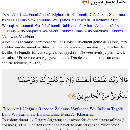
لَكُمَا عَدُوٌّ مُّبِينٌ
﴿٢٢﴾
7/Al-A'raf-22: Fadallāhumā Bighurūrin Falammā Dhāqā Ash-Shajarata
Badat Lahumā Saw'ātuhumā Wa Ţafiqā Yakhşifāni `Alayhimā Min
Waraqi Al-Jannati Wa Nādāhumā Rabbuhumā 'Alam 'Anhakumā `An
Tilkumā Ash-Shajarati Wa 'Aqul Lakumā 'Inna Ash-Shayţāna Lakumā
`Adūwun Mubīnun
Alors il les fit tomber par tromperie. Puis, lorsqu’ils eurent gouté de l’arbre, leurs
nudités leur devinrent visibles ; et ils commencèrent tous deux à y attacher des
feuilles du Paradis. Et leur Seigneur les appela : « Ne vous avais-je pas interdit
cet arbre ? Et ne vous avais-je pas dit que le Diable était pour vous un ennemi
déclaré (évident) ? » (22)
قَالاَ رَبَّنَا ظَلَمْنَا أَنفُسَنَا وَإِن لَّمْ تَغْفِرْ لَنَا وَتَرْحَمْنَا
لَنَكُونَنَّ مِنَ الْخَاسِرِينَ
﴿٢٣﴾
7/Al-A'raf-23: Qālā Rabbanā Žalamnā 'Anfusanā Wa 'In Lam Taghfir
Lanā Wa Tarĥamnā Lanakūnanna Mina Al-Khāsirīna
Tous deux dirent : « Ô notre Seigneur, nous avons fait du tort à nous-mêmes (à
nos âmes). Et si Tu ne nous pardonne pas et ne nous fais pas de Miséricorde,