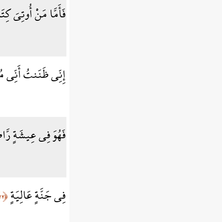
فَأَمَّا مَنْ أُوتِيَ كِتَ
إِنِّي ظَنَنتُ أَنِّي 
فَهُوَ فِي عِيشَةٍ رَّا
فِي جَنَّةٍ عَالِيَةٍ
﴿٢٢﴾