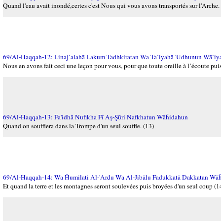
Quand l'eau avait inondé,certes c'est Nous qui vous avons transportés sur l'Arche.
69/Al-Haqqah-12: Linaj`alahā Lakum Tadhkiratan Wa Ta`iyahā 'Udhunun Wā`iy
Nous en avons fait ceci une leçon pour vous, pour que toute oreille à l’écoute pu
69/Al-Haqqah-13: Fa'idhā Nufikha Fī Aş-Şūri Nafkhatun Wāĥidahun
Quand on soufflera dans la Trompe d'un seul souffle. (13)
69/Al-Haqqah-14: Wa Ĥumilati Al-'Arđu Wa Al-Jibālu Fadukkatā Dakkatan Wā
Et quand la terre et les montagnes seront soulevées puis broyées d'un seul coup (1