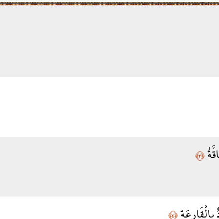
قَّةُ
﴿٣﴾
 بِالْقَارِعَةِ
﴿٤﴾