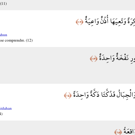
 (11)
رَةً وَتَعِيَهَا أُذُنٌ وَاعِيَةٌ
﴿١٢﴾
ahun
isse comprendre. (12)
ورِ نَفْخَةٌ وَاحِدَةٌ
﴿١٣﴾
لْجِبَالُ فَدُكَّتَا دَكَّةً وَاحِدَةً
﴿١٤﴾
ĥidahan
4)
َاقِعَةُ
﴿١٥﴾