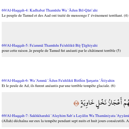
69/Al-Haqqah-4: Kadhabat Thamūdu Wa `Ādun Bil-Qāri`ahi
Le peuple de Tamud et des Aad ont traité de mensonge l’ événement terrifiant. (4)
69/Al-Haqqah-5: Fa'ammā Thamūdu Fa'uhlikū Biţ-Ţāghiyahi
pour cette raison ,le peuple de Tamud fut anéanti par le châtiment terrible (5)
69/Al-Haqqah-6: Wa 'Ammā `Ādun Fa'uhlikū Birīĥin Şarşarin `Ātiyahin
Et le peule de Ad, ils furent anéantis par une terrible tempête glaciale. (6)
َهُمْ أَعْجَازُ نَخْلٍ خَاوِيَةٍ
﴿٧﴾
69/Al-Haqqah-7: Sakhkharahā `Alayhim Sab`a Layālin Wa Thamāniyata 'Ayyām
(Allah) déchaîna sur eux la tempête pendant sept nuits et huit jours consécutifs. A