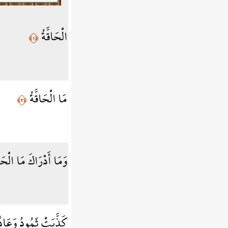
الْحَاقَّةُ
﴿١﴾
مَا الْحَاقَّةُ
﴿٢﴾
وَمَا أَدْرَاكَ مَا الْحَا
كَذَّبَتْ ثَمُودُ وَعَادٌ