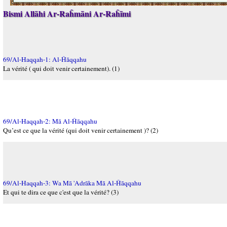
Bismi Allāhi Ar-Raĥmāni Ar-Raĥīmi
69/Al-Haqqah-1: Al-Ĥāqqahu
La vérité ( qui doit venir certainement). (1)
69/Al-Haqqah-2: Mā Al-Ĥāqqahu
Qu’est ce que la vérité (qui doit venir certainement )? (2)
69/Al-Haqqah-3: Wa Mā 'Adrāka Mā Al-Ĥāqqahu
Et qui te dira ce que c'est que la vérité? (3)