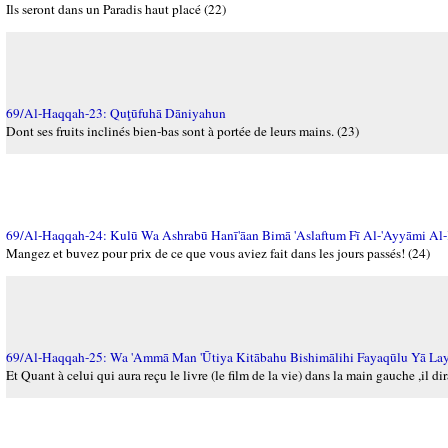
Ils seront dans un Paradis haut placé (22)
69/Al-Haqqah-23: Quţūfuhā Dāniyahun
Dont ses fruits inclinés bien-bas sont à portée de leurs mains. (23)
69/Al-Haqqah-24: Kulū Wa Ashrabū Hanī'āan Bimā 'Aslaftum Fī Al-'Ayyāmi Al
Mangez et buvez pour prix de ce que vous aviez fait dans les jours passés! (24)
69/Al-Haqqah-25: Wa 'Ammā Man 'Ūtiya Kitābahu Bishimālihi Fayaqūlu Yā Lay
Et Quant à celui qui aura reçu le livre (le film de la vie) dans la main gauche ,il d