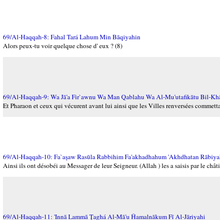
69/Al-Haqqah-8: Fahal Tará Lahum Min Bāqiyahin
Alors peux-tu voir quelque chose d' eux ? (8)
69/Al-Haqqah-9: Wa Jā'a Fir`awnu Wa Man Qablahu Wa Al-Mu'utafikātu Bil-Khā
Et Pharaon et ceux qui vécurent avant lui ainsi que les Villes renversées commettai
69/Al-Haqqah-10: Fa`aşaw Rasūla Rabbihim Fa'akhadhahum 'Akhdhatan Rābiy
Ainsi ils ont désobéi au Messager de leur Seigneur. (Allah ) les a saisis par le châti
69/Al-Haqqah-11: 'Innā Lammā Ţaghá Al-Mā'u Ĥamalnākum Fī Al-Jāriyahi