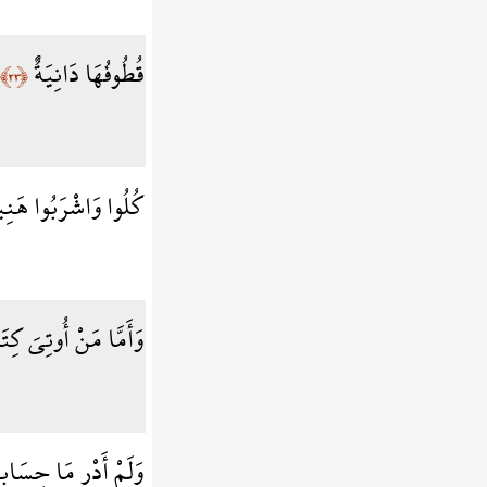
قُطُوفُهَا دَانِيَةٌ
﴿٢٣﴾
كُلُوا وَاشْرَبُوا هَنِيئً
وَأَمَّا مَنْ أُوتِيَ كِتَ
وَلَمْ أَدْرِ مَا حِسَاب