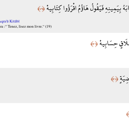
ابَهُ بِيَمِينِهِ فَيَقُولُ هَاؤُمُ اقْرَؤُوا كِتَابِيهْ
﴿١٩﴾
qra'ū Kitābī
ira :“ Tenez, lisez mon livre.“ (19)
مُلَاقٍ حِسَابِيهْ
﴿٢٠﴾
ضِيَةٍ
﴿٢١﴾