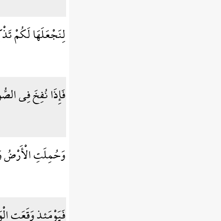
لِنَجْعَلَهَا لَكُمْ تَذْكِ
فَإِذَا نُفِخَ فِي الصُّ
وَحُمِلَتِ الْأَرْضُ وَا
فَيَوْمَئِذٍ وَقَعَتِ الْو