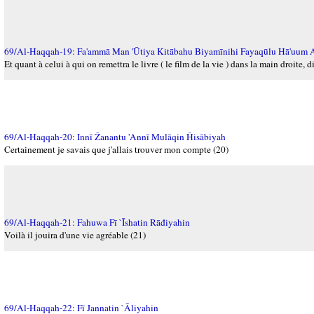
69/Al-Haqqah-19: Fa'ammā Man 'Ūtiya Kitābahu Biyamīnihi Fayaqūlu Hā'uum A
Et quant à celui à qui on remettra le livre ( le film de la vie ) dans la main droite, d
69/Al-Haqqah-20: Innī Žanantu 'Annī Mulāqin Ĥisābiyah
Certainement je savais que j'allais trouver mon compte (20)
69/Al-Haqqah-21: Fahuwa Fī `Īshatin Rāđiyahin
Voilà il jouira d'une vie agréable (21)
69/Al-Haqqah-22: Fī Jannatin `Āliyahin