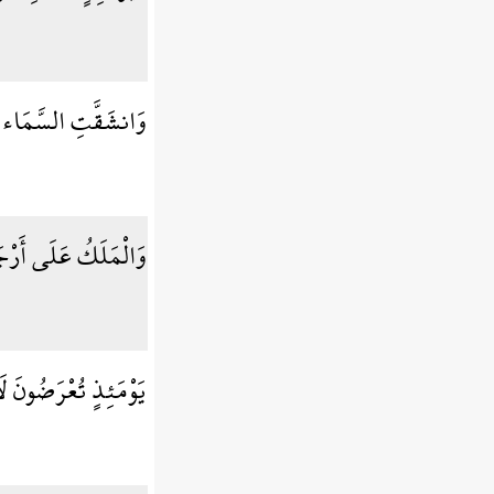
وَانشَقَّتِ السَّمَاء فَ
وَالْمَلَكُ عَلَى أَرْجَا
يَوْمَئِذٍ تُعْرَضُونَ 