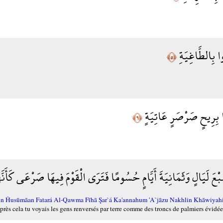
ُوا بِالطَّاغِيَةِ
﴿٥﴾
وا بِرِيحٍ صَرْصَرٍ عَاتِيَةٍ
﴿٦﴾
ْعَ لَيَالٍ وَثَمَانِيَةَ أَيَّامٍ حُسُومًا فَتَرَى الْقَوْمَ فِيهَا صَرْعَى كَأَنّ
in Ĥusūmāan Fatará Al-Qawma Fīhā Şar`á Ka'annahum 'A`jāzu Nakhlin Khāwiyah
près cela tu voyais les gens renversés par terre comme des troncs de palmiers évidées