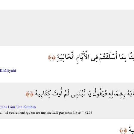
ا بِمَا أَسْلَفْتُمْ فِي الْأَيَّامِ الْخَالِيَةِ
﴿٢٤﴾
-Khāliyahi
ابَهُ بِشِمَالِهِ فَيَقُولُ يَا لَيْتَنِي لَمْ أُوتَ كِتَابِيهْ
﴿٢٥﴾
tanī Lam 'Ūta Kitābīh
ira: “si seulement qu'on ne me mettait pas mon livre “. (25)
ِيهْ
﴿٢٦﴾