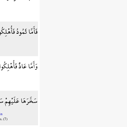
فَأَمَّا ثَمُودُ فَأُهْلِك
وَأَمَّا عَادٌ فَأُهْلِكُ
سَخَّرَهَا عَلَيْهِمْ سَب
in
. (7)