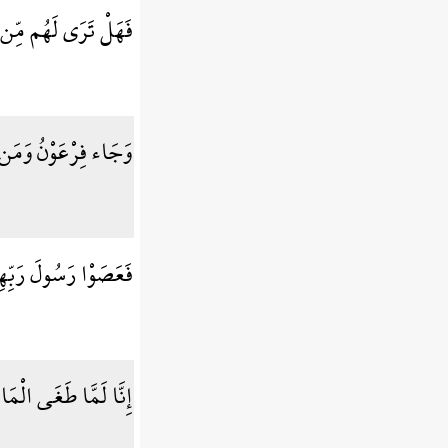
فَهَلْ تَرَى لَهُم مِّن 
وَجَاء فِرْعَوْنُ وَمَن ق
فَعَصَوْا رَسُولَ رَبِّهِم
إِنَّا لَمَّا طَغَى الْم