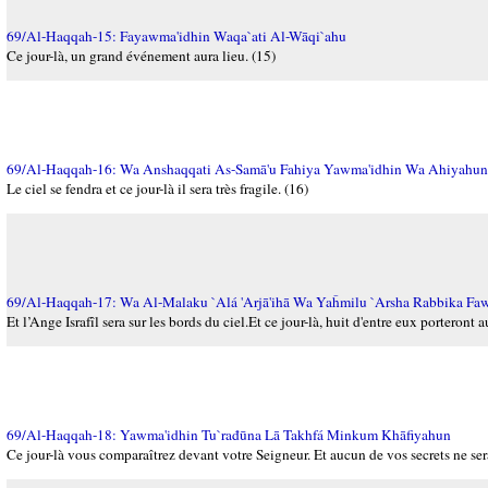
69/Al-Haqqah-15: Fayawma'idhin Waqa`ati Al-Wāqi`ahu
Ce jour-là, un grand événement aura lieu. (15)
69/Al-Haqqah-16: Wa Anshaqqati As-Samā'u Fahiya Yawma'idhin Wa Ahiyahun
Le ciel se fendra et ce jour-là il sera très fragile. (16)
69/Al-Haqqah-17: Wa Al-Malaku `Alá 'Arjā'ihā Wa Yaĥmilu `Arsha Rabbika 
Et l’Ange Israfîl sera sur les bords du ciel.Et ce jour-là, huit d'entre eux porteront
69/Al-Haqqah-18: Yawma'idhin Tu`rađūna Lā Takhfá Minkum Khāfiyahun
Ce jour-là vous comparaîtrez devant votre Seigneur. Et aucun de vos secrets ne ser