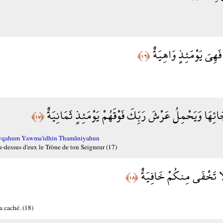
هِيَ يَوْمَئِذٍ وَاهِيَةٌ
﴿١٦﴾
ئِهَا وَيَحْمِلُ عَرْشَ رَبِّكَ فَوْقَهُمْ يَوْمَئِذٍ ثَمَانِيَةٌ
﴿١٧﴾
Fawqahum Yawma'idhin Thamāniyahun
 au-dessus d'eux le Tròne de ton Seigneur (17)
لَا تَخْفَى مِنكُمْ خَافِيَةٌ
﴿١٨﴾
a caché. (18)