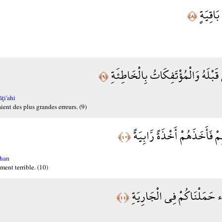
بَاقِيَةٍ
﴿٨﴾
َبْلَهُ وَالْمُؤْتَفِكَاتُ بِالْخَاطِئَةِ
﴿٩﴾
ţi'ahi
ent des plus grandes erreurs. (9)
ْ فَأَخَذَهُمْ أَخْذَةً رَّابِيَةً
﴿١٠﴾
ahan
ment terrible. (10)
َاء حَمَلْنَاكُمْ فِي الْجَارِيَةِ
﴿١١﴾