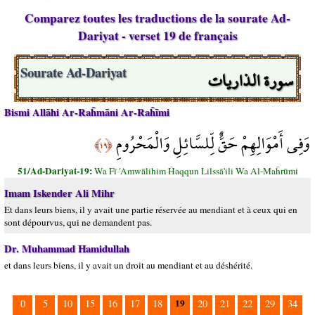
Comparez toutes les traductions de la sourate Ad-
Dariyat - verset 19 de français
سورة الذاريات
Sourate Ad-Dariyat
Bismi Allāhi Ar-Raĥmāni Ar-Raĥīmi
وَفِي أَمْوَالِهِمْ حَقٌّ لِّلسَّائِلِ وَالْمَحْرُومِ
﴿١٩﴾
51/Ad-Dariyat-19:
Wa Fī 'Amwālihim Ĥaqqun Lilssā'ili Wa Al-Maĥrūmi
Imam Iskender Ali Mihr
Et dans leurs biens, il y avait une partie réservée au mendiant et à ceux qui en
sont dépourvus, qui ne demandent pas.
Dr. Muhammad Hamidullah
et dans leurs biens, il y avait un droit au mendiant et au déshérité.
19
0
5
10
15
16
17
18
20
21
22
29
34