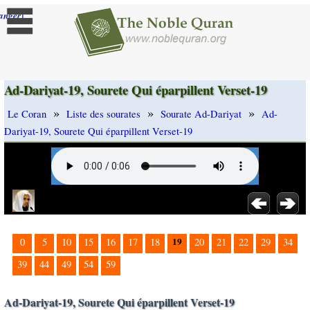
]
anger
Ad-Dariyat-19, Sourete Qui éparpillent Verset-19
»
»
»
Le Coran
Liste des sourates
Sourate Ad-Dariyat
Ad-
Dariyat-19, Sourete Qui éparpillent Verset-19
19
0
5
10
15
16
17
18
20
21
22
29
34
39
44
49
54
59
Ad-Dariyat-19, Sourete Qui éparpillent Verset-19