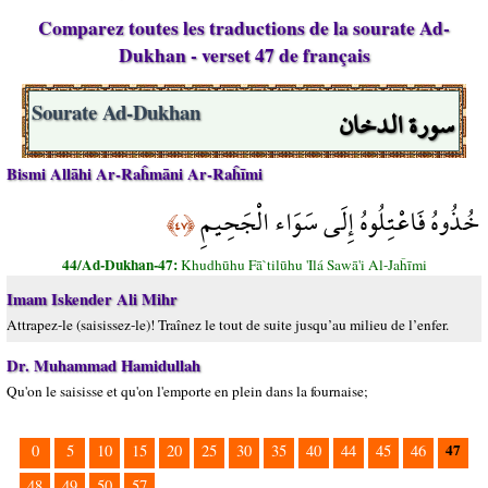
Comparez toutes les traductions de la sourate Ad-
Dukhan - verset 47 de français
سورة الدخان
Sourate Ad-Dukhan
Bismi Allāhi Ar-Raĥmāni Ar-Raĥīmi
خُذُوهُ فَاعْتِلُوهُ إِلَى سَوَاء الْجَحِيمِ
﴿٤٧﴾
44/Ad-Dukhan-47:
Khudhūhu Fā`tilūhu 'Ilá Sawā'i Al-Jaĥīmi
Imam Iskender Ali Mihr
Attrapez-le (saisissez-le)! Traînez le tout de suite jusqu’au milieu de l’enfer.
Dr. Muhammad Hamidullah
Qu'on le saisisse et qu'on l'emporte en plein dans la fournaise;
47
0
5
10
15
20
25
30
35
40
44
45
46
48
49
50
57