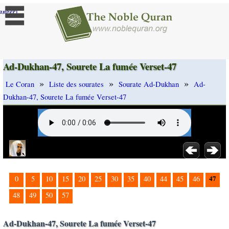
]
anger
Ad-Dukhan-47, Sourete La fumée Verset-47
»
»
»
Le Coran
Liste des sourates
Sourate Ad-Dukhan
Ad-
Dukhan-47, Sourete La fumée Verset-47
47
0
5
10
15
20
25
30
35
40
44
45
46
48
49
50
57
Ad-Dukhan-47, Sourete La fumée Verset-47