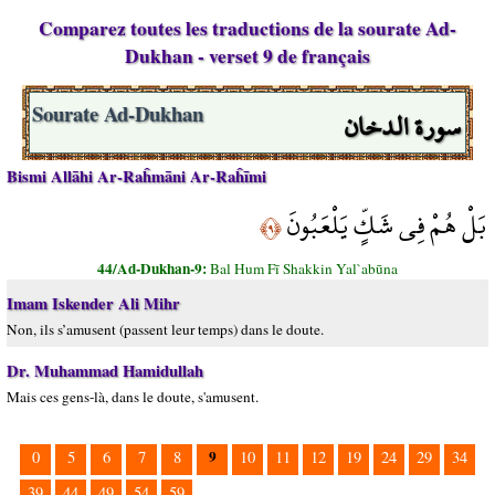
Comparez toutes les traductions de la sourate Ad-
Dukhan - verset 9 de français
سورة الدخان
Sourate Ad-Dukhan
Bismi Allāhi Ar-Raĥmāni Ar-Raĥīmi
بَلْ هُمْ فِي شَكٍّ يَلْعَبُونَ
﴿٩﴾
44/Ad-Dukhan-9:
Bal Hum Fī Shakkin Yal`abūna
Imam Iskender Ali Mihr
Non, ils s’amusent (passent leur temps) dans le doute.
Dr. Muhammad Hamidullah
Mais ces gens-là, dans le doute, s'amusent.
9
0
5
6
7
8
10
11
12
19
24
29
34
39
44
49
54
59