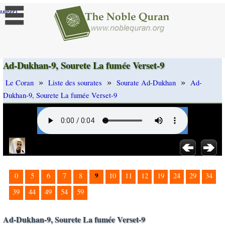
]
anger
Ad-Dukhan-9, Sourete La fumée Verset-9
»
»
»
Le Coran
Liste des sourates
Sourate Ad-Dukhan
Ad-
Dukhan-9, Sourete La fumée Verset-9
9
0
5
6
7
8
10
11
12
19
24
29
34
39
44
49
54
59
Ad-Dukhan-9, Sourete La fumée Verset-9