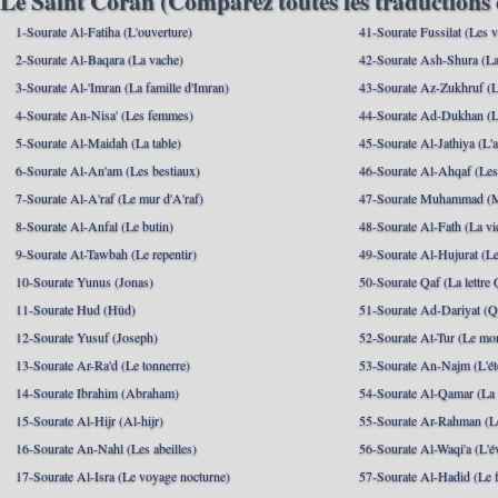
Le Saint Coran (Comparez toutes les traductions 
1-Sourate Al-Fatiha (L'ouverture)
41-Sourate Fussilat (Les ve
2-Sourate Al-Baqara (La vache)
42-Sourate Ash-Shura (La
3-Sourate Al-'Imran (La famille d'Imran)
43-Sourate Az-Zukhruf (L
4-Sourate An-Nisa' (Les femmes)
44-Sourate Ad-Dukhan (L
5-Sourate Al-Maidah (La table)
45-Sourate Al-Jathiya (L'a
6-Sourate Al-An'am (Les bestiaux)
46-Sourate Al-Ahqaf (Les
7-Sourate Al-A'raf (Le mur d'A'raf)
47-Sourate Muhammad 
8-Sourate Al-Anfal (Le butin)
48-Sourate Al-Fath (La vic
9-Sourate At-Tawbah (Le repentir)
49-Sourate Al-Hujurat (L
10-Sourate Yunus (Jonas)
50-Sourate Qaf (La lettre 
11-Sourate Hud (Hûd)
51-Sourate Ad-Dariyat (Qu
12-Sourate Yusuf (Joseph)
52-Sourate At-Tur (Le mo
13-Sourate Ar-Ra'd (Le tonnerre)
53-Sourate An-Najm (L'ét
14-Sourate Ibrahim (Abraham)
54-Sourate Al-Qamar (La
15-Sourate Al-Hijr (Al-hijr)
55-Sourate Ar-Rahman (Le
16-Sourate An-Nahl (Les abeilles)
56-Sourate Al-Waqi'a (L'
17-Sourate Al-Isra (Le voyage nocturne)
57-Sourate Al-Hadid (Le f