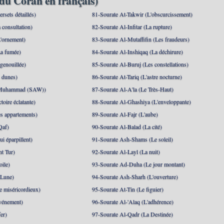
du Coran en français)
rsets détaillés)
81-Sourate At-Takwir (L'obscurcissement)
 consultation)
82-Sourate Al-Infitar (La rupture)
'ornement)
83-Sourate Al-Mutaffifin (Les fraudeurs)
a fumée)
84-Sourate Al-Inshiqaq (La déchirure)
genouillée)
85-Sourate Al-Buruj (Les constellations)
 dunes)
86-Sourate At-Tariq (L'astre nocturne)
(Muhammad (SAW))
87-Sourate Al-A'la (Le Très-Haut)
toire éclatante)
88-Sourate Al-Ghashiya (L'enveloppante)
es appartements)
89-Sourate Al-Fajr (L'aube)
Qaf)
90-Sourate Al-Balad (La cité)
i éparpillent)
91-Sourate Ash-Shams (Le soleil)
nt Tur)
92-Sourate Al-Layl (La nuit)
oile)
93-Sourate Ad-Duha (Le jour montant)
 Lune)
94-Sourate Ash-Sharh (L'ouverture)
 miséricordieux)
95-Sourate At-Tin (Le figuier)
événement)
96-Sourate Al-'Alaq (L'adhérence)
er)
97-Sourate Al-Qadr (La Destinée)