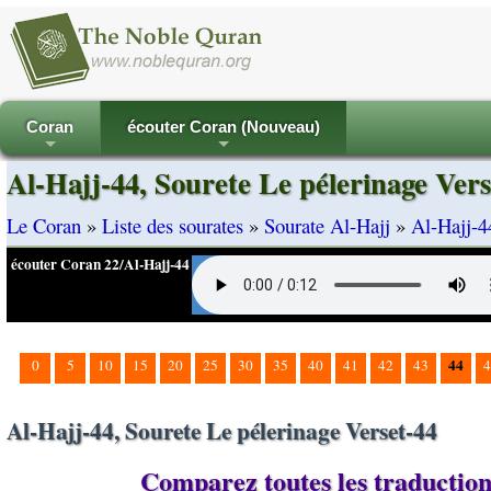
Coran
écouter Coran (Nouveau)
+
+
Al-Hajj-44, Sourete Le pélerinage Vers
Le Coran
»
Liste des sourates
»
Sourate Al-Hajj
»
Al-Hajj-4
écouter Coran 22/Al-Hajj-44
44
0
5
10
15
20
25
30
35
40
41
42
43
4
Al-Hajj-44, Sourete Le pélerinage Verset-44
Comparez toutes les traductions