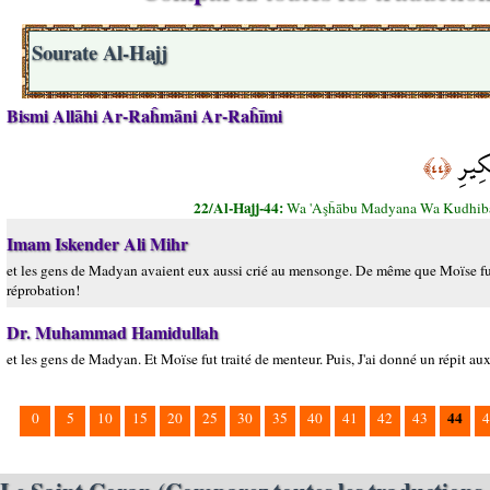
Sourate Al-Hajj
Bismi Allāhi Ar-Raĥmāni Ar-Raĥīmi
َكِيرِ
﴿٤٤﴾
22/Al-Hajj-44:
Wa 'Aşĥābu Madyana Wa Kudhiba 
Imam Iskender Ali Mihr
et les gens de Madyan avaient eux aussi crié au mensonge. De même que Moïse fut t
réprobation!
Dr. Muhammad Hamidullah
et les gens de Madyan. Et Moïse fut traité de menteur. Puis, J'ai donné un répit aux
44
0
5
10
15
20
25
30
35
40
41
42
43
4