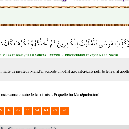
كُذِّبَ مُوسَى فَأَمْلَيْتُ لِلْكَافِرِينَ ثُمَّ أَخَذْتُهُمْ فَكَيْفَ كَانَ ن
Mūsá Fa'amlaytu Lilkāfirīna Thumma 'Akhadhtuhum Fakayfa Kāna Nakīri
raité de menteur. Mais,J'ai accordé un délai aux mécréants puis Je le leur ai appli
 mécréants; ensuite Je les ai saisis. Et quelle fut Ma réprobation!
5
46
47
54
59
64
69
74