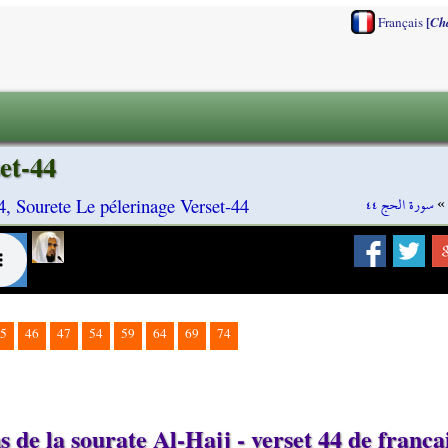
[
Français
Ch
et-44
سورة الحج ٤٤
»
4, Sourete Le pélerinage Verset-44
5
46
47
54
59
64
69
74
 de la sourate Al-Hajj - verset 44 de frança