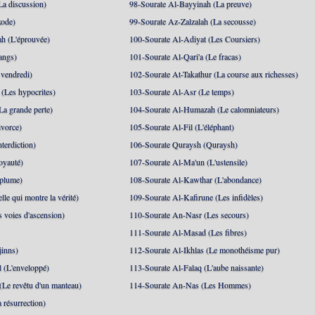
La discussion)
98-Sourate Al-Bayyinah (La preuve)
xode)
99-Sourate Az-Zalzalah (La secousse)
h (L'éprouvée)
100-Sourate Al-Adiyat (Les Coursiers)
angs)
101-Sourate Al-Qari'a (Le fracas)
 vendredi)
102-Sourate At-Takathur (La course aux richesses)
(Les hypocrites)
103-Sourate Al-Asr (Le temps)
La grande perte)
104-Sourate Al-Humazah (Le calomniateurs)
ivorce)
105-Sourate Al-Fil (L'éléphant)
terdiction)
106-Sourate Quraysh (Quraysh)
oyauté)
107-Sourate Al-Ma'un (L'ustensile)
 plume)
108-Sourate Al-Kawthar (L'abondance)
le qui montre la vérité)
109-Sourate Al-Kafirune (Les infidèles)
s voies d'ascension)
110-Sourate An-Nasr (Les secours)
111-Sourate Al-Masad (Les fibres)
jinns)
112-Sourate Al-Ikhlas (Le monothéisme pur)
 (L'enveloppé)
113-Sourate Al-Falaq (L'aube naissante)
(Le revêtu d'un manteau)
114-Sourate An-Nas (Les Hommes)
 résurrection)