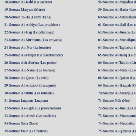
18-Sourate Al-Kahf (La caverne)
58-Sourate Al-Mujadala (
19-Sourate Maryam (Marie)
59-Sourate Al-Hashr (L'e
20-Sourate Ta-Ha (Lettres Ta ha)
60-Sourate Al-Mumtahana
21-Sourate Al-Anbiya (Les prophètes)
61-Sourate As-Saff (Les r
22-Sourate Al-Hajj (Le pélerinage)
62-Sourate Al-Jumu'a (Le
23-Sourate Al-Mu'minun (Les croyants)
63-Sourate Al-Munafiqun 
24-Sourate An-Nur (La lumière)
64-Sourate At-Taghabun (
25-Sourate Al-Furqan (Le discernement)
65-Sourate At-Talaq (Le d
26-Sourate Ash-Shu'ara (Les poètes)
66-Sourate At-Tahrim (L'in
27-Sourate An-Naml (Les fourmis)
67-Sourate Al-Mulk (La r
28-Sourate Al-Qasas (Le récit)
68-Sourate Al-Qalam (La
29-Sourate Al-Ankabut (L'araignée)
69-Sourate Al-Haqqah (Cel
30-Sourate Ar-Rum (Les romains)
70-Sourate Al-Ma'arij (Le
31-Sourate Luqman (Luqman)
71-Sourate Nûh (Noé)
32-Sourate As-Sajda (La prosternation)
72-Sourate Al-Jinn (Les d
33-Sourate Al-Ahzab (Les coalisés)
73-Sourate Al-Muzzammil
34-Sourate Saba (Saba)
74-Sourate Al-Muddathir 
35-Sourate Fatir (Le Créateur)
75-Sourate Al-Qiyama (La