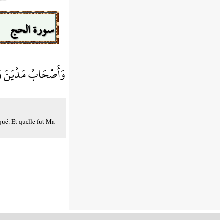
سورة الحج
وَأَصْحَابُ مَدْيَنَ وَ
qué. Et quelle fut Ma