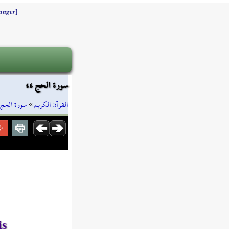
]
anger
سورة الحج ٤٤
سورة الحج
»
القرآن الكريم
is