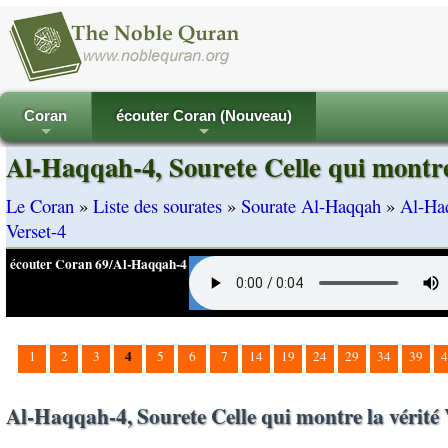
Coran
écouter Coran (Nouveau)
+
+
Al-Haqqah-4, Sourete Celle qui montre 
Le Coran
»
Liste des sourates
»
Sourate Al-Haqqah
»
Al-Haq
Verset-4
écouter Coran 69/Al-Haqqah-4
4
1
2
3
5
6
7
14
19
24
29
34
39
4
Al-Haqqah-4, Sourete Celle qui montre la vérité 