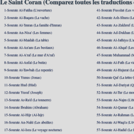
Le Saint Coran (Comparez toutes les traductions 
1-Sourate Al-Fatiha (L'ouverture)
41-Sourate Fussilat (Les ve
2-Sourate Al-Baqara (La vache)
42-Sourate Ash-Shura (La
3-Sourate Al-'Imran (La famille d'Imran)
43-Sourate Az-Zukhruf (L
4-Sourate An-Nisa' (Les femmes)
44-Sourate Ad-Dukhan (L
5-Sourate Al-Maidah (La table)
45-Sourate Al-Jathiya (L'a
6-Sourate Al-An'am (Les bestiaux)
46-Sourate Al-Ahqaf (Les
7-Sourate Al-A'raf (Le mur d'A'raf)
47-Sourate Muhammad 
8-Sourate Al-Anfal (Le butin)
48-Sourate Al-Fath (La vic
9-Sourate At-Tawbah (Le repentir)
49-Sourate Al-Hujurat (L
10-Sourate Yunus (Jonas)
50-Sourate Qaf (La lettre 
11-Sourate Hud (Hûd)
51-Sourate Ad-Dariyat (Qu
12-Sourate Yusuf (Joseph)
52-Sourate At-Tur (Le mo
13-Sourate Ar-Ra'd (Le tonnerre)
53-Sourate An-Najm (L'ét
14-Sourate Ibrahim (Abraham)
54-Sourate Al-Qamar (La
15-Sourate Al-Hijr (Al-hijr)
55-Sourate Ar-Rahman (Le
16-Sourate An-Nahl (Les abeilles)
56-Sourate Al-Waqi'a (L'
17-Sourate Al-Isra (Le voyage nocturne)
57-Sourate Al-Hadid (Le f