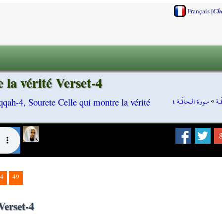
[
Français
Ch
la vérité Verset-4
سورة الـحاقّـة ٤
»
ـة
qah-4, Sourete Celle qui montre la vérité
4
49
Verset-4