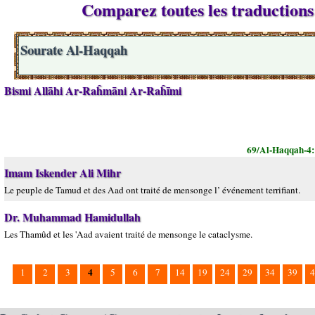
Comparez toutes les traductions 
Sourate Al-Haqqah
Bismi Allāhi Ar-Raĥmāni Ar-Raĥīmi
69/Al-Haqqah-4
Imam Iskender Ali Mihr
Le peuple de Tamud et des Aad ont traité de mensonge l’ événement terrifiant.
Dr. Muhammad Hamidullah
Les Thamûd et les 'Aad avaient traité de mensonge le cataclysme.
4
1
2
3
5
6
7
14
19
24
29
34
39
4