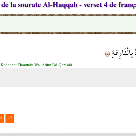
de la sourate Al-Haqqah - verset 4 de franç
 بِالْقَارِعَةِ
﴿٤﴾
:
Kadhabat Thamūdu Wa `Ādun Bil-Qāri`ahi
4
49