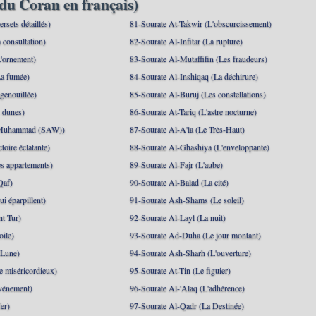
du Coran en français)
rsets détaillés)
81-Sourate At-Takwir (L'obscurcissement)
 consultation)
82-Sourate Al-Infitar (La rupture)
'ornement)
83-Sourate Al-Mutaffifin (Les fraudeurs)
a fumée)
84-Sourate Al-Inshiqaq (La déchirure)
genouillée)
85-Sourate Al-Buruj (Les constellations)
 dunes)
86-Sourate At-Tariq (L'astre nocturne)
(Muhammad (SAW))
87-Sourate Al-A'la (Le Très-Haut)
toire éclatante)
88-Sourate Al-Ghashiya (L'enveloppante)
es appartements)
89-Sourate Al-Fajr (L'aube)
Qaf)
90-Sourate Al-Balad (La cité)
i éparpillent)
91-Sourate Ash-Shams (Le soleil)
nt Tur)
92-Sourate Al-Layl (La nuit)
oile)
93-Sourate Ad-Duha (Le jour montant)
 Lune)
94-Sourate Ash-Sharh (L'ouverture)
 miséricordieux)
95-Sourate At-Tin (Le figuier)
événement)
96-Sourate Al-'Alaq (L'adhérence)
er)
97-Sourate Al-Qadr (La Destinée)