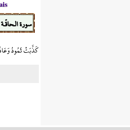
ais
سورة الـحاقّـة
كَذَّبَتْ ثَمُودُ وَعَادٌ