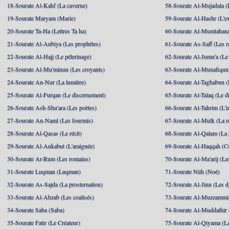
18-Sourate Al-Kahf (La caverne)
58-Sourate Al-Mujadala (
19-Sourate Maryam (Marie)
59-Sourate Al-Hashr (L'e
20-Sourate Ta-Ha (Lettres Ta ha)
60-Sourate Al-Mumtahana
21-Sourate Al-Anbiya (Les prophètes)
61-Sourate As-Saff (Les r
22-Sourate Al-Hajj (Le pélerinage)
62-Sourate Al-Jumu'a (Le
23-Sourate Al-Mu'minun (Les croyants)
63-Sourate Al-Munafiqun 
24-Sourate An-Nur (La lumière)
64-Sourate At-Taghabun (
25-Sourate Al-Furqan (Le discernement)
65-Sourate At-Talaq (Le d
26-Sourate Ash-Shu'ara (Les poètes)
66-Sourate At-Tahrim (L'in
27-Sourate An-Naml (Les fourmis)
67-Sourate Al-Mulk (La r
28-Sourate Al-Qasas (Le récit)
68-Sourate Al-Qalam (La
29-Sourate Al-Ankabut (L'araignée)
69-Sourate Al-Haqqah (Cel
30-Sourate Ar-Rum (Les romains)
70-Sourate Al-Ma'arij (Le
31-Sourate Luqman (Luqman)
71-Sourate Nûh (Noé)
32-Sourate As-Sajda (La prosternation)
72-Sourate Al-Jinn (Les d
33-Sourate Al-Ahzab (Les coalisés)
73-Sourate Al-Muzzammil
34-Sourate Saba (Saba)
74-Sourate Al-Muddathir 
35-Sourate Fatir (Le Créateur)
75-Sourate Al-Qiyama (La