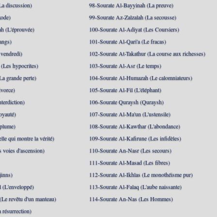
La discussion)
98-Sourate Al-Bayyinah (La preuve)
xode)
99-Sourate Az-Zalzalah (La secousse)
h (L'éprouvée)
100-Sourate Al-Adiyat (Les Coursiers)
angs)
101-Sourate Al-Qari'a (Le fracas)
 vendredi)
102-Sourate At-Takathur (La course aux richesses)
(Les hypocrites)
103-Sourate Al-Asr (Le temps)
La grande perte)
104-Sourate Al-Humazah (Le calomniateurs)
ivorce)
105-Sourate Al-Fil (L'éléphant)
terdiction)
106-Sourate Quraysh (Quraysh)
oyauté)
107-Sourate Al-Ma'un (L'ustensile)
 plume)
108-Sourate Al-Kawthar (L'abondance)
le qui montre la vérité)
109-Sourate Al-Kafirune (Les infidèles)
s voies d'ascension)
110-Sourate An-Nasr (Les secours)
111-Sourate Al-Masad (Les fibres)
jinns)
112-Sourate Al-Ikhlas (Le monothéisme pur)
 (L'enveloppé)
113-Sourate Al-Falaq (L'aube naissante)
(Le revêtu d'un manteau)
114-Sourate An-Nas (Les Hommes)
 résurrection)