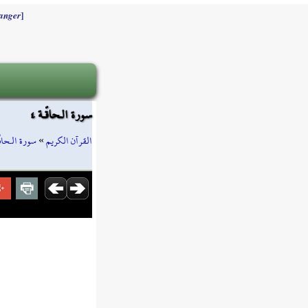
]
anger
سورة الـحاقّـة ٤
سورة الـحاقّ
»
القرآن الكريم