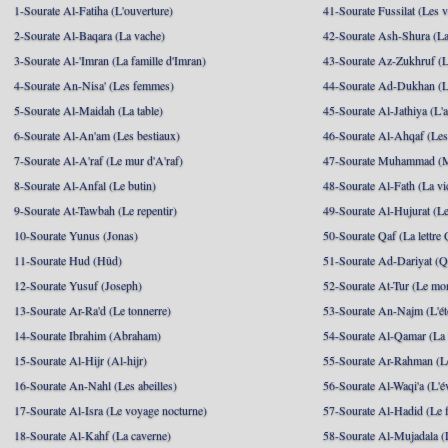
1-Sourate Al-Fatiha (L'ouverture)
41-Sourate Fussilat (Les ve
2-Sourate Al-Baqara (La vache)
42-Sourate Ash-Shura (La
3-Sourate Al-'Imran (La famille d'Imran)
43-Sourate Az-Zukhruf (L
4-Sourate An-Nisa' (Les femmes)
44-Sourate Ad-Dukhan (L
5-Sourate Al-Maidah (La table)
45-Sourate Al-Jathiya (L'a
6-Sourate Al-An'am (Les bestiaux)
46-Sourate Al-Ahqaf (Les
7-Sourate Al-A'raf (Le mur d'A'raf)
47-Sourate Muhammad 
8-Sourate Al-Anfal (Le butin)
48-Sourate Al-Fath (La vic
9-Sourate At-Tawbah (Le repentir)
49-Sourate Al-Hujurat (L
10-Sourate Yunus (Jonas)
50-Sourate Qaf (La lettre 
11-Sourate Hud (Hûd)
51-Sourate Ad-Dariyat (Qu
12-Sourate Yusuf (Joseph)
52-Sourate At-Tur (Le mo
13-Sourate Ar-Ra'd (Le tonnerre)
53-Sourate An-Najm (L'ét
14-Sourate Ibrahim (Abraham)
54-Sourate Al-Qamar (La
15-Sourate Al-Hijr (Al-hijr)
55-Sourate Ar-Rahman (Le
16-Sourate An-Nahl (Les abeilles)
56-Sourate Al-Waqi'a (L'
17-Sourate Al-Isra (Le voyage nocturne)
57-Sourate Al-Hadid (Le f
18-Sourate Al-Kahf (La caverne)
58-Sourate Al-Mujadala (