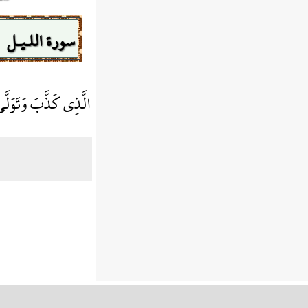
سورة اللـيـل
الَّذِي كَذَّبَ وَتَوَلّ