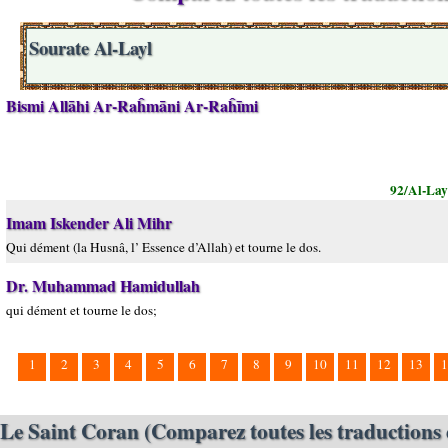
Sourate Al-Layl
Bismi Allāhi Ar-Raĥmāni Ar-Raĥīmi
92/Al-Lay
Imam Iskender Ali Mihr
Qui dément (la Husnâ, l’ Essence d’Allah) et tourne le dos.
Dr. Muhammad Hamidullah
qui dément et tourne le dos;
1
2
3
4
5
6
7
8
9
10
11
12
13
1
Le Saint Coran (Comparez toutes les traductions 