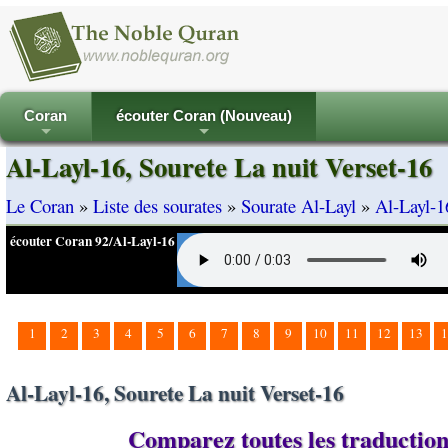
Coran
écouter Coran (Nouveau)
+
+
Al-Layl-16, Sourete La nuit Verset-16
Le Coran
»
Liste des sourates
»
Sourate Al-Layl
»
Al-Layl-1
écouter Coran 92/Al-Layl-16
1
2
3
4
5
6
7
8
9
10
11
12
13
1
Al-Layl-16, Sourete La nuit Verset-16
Comparez toutes les traductions