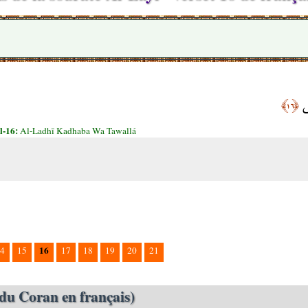
َى
﴿١٦﴾
l-16:
Al-Ladhī Kadhaba Wa Tawallá
16
4
15
17
18
19
20
21
du Coran en français)