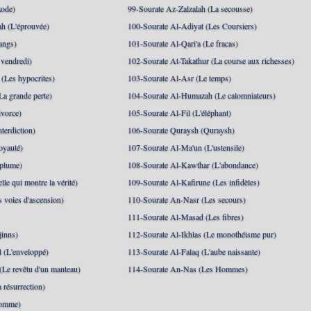
xode)
99-Sourate Az-Zalzalah (La secousse)
h (L'éprouvée)
100-Sourate Al-Adiyat (Les Coursiers)
angs)
101-Sourate Al-Qari'a (Le fracas)
 vendredi)
102-Sourate At-Takathur (La course aux richesses)
(Les hypocrites)
103-Sourate Al-Asr (Le temps)
La grande perte)
104-Sourate Al-Humazah (Le calomniateurs)
ivorce)
105-Sourate Al-Fil (L'éléphant)
terdiction)
106-Sourate Quraysh (Quraysh)
oyauté)
107-Sourate Al-Ma'un (L'ustensile)
 plume)
108-Sourate Al-Kawthar (L'abondance)
le qui montre la vérité)
109-Sourate Al-Kafirune (Les infidèles)
s voies d'ascension)
110-Sourate An-Nasr (Les secours)
111-Sourate Al-Masad (Les fibres)
jinns)
112-Sourate Al-Ikhlas (Le monothéisme pur)
 (L'enveloppé)
113-Sourate Al-Falaq (L'aube naissante)
(Le revêtu d'un manteau)
114-Sourate An-Nas (Les Hommes)
 résurrection)
Homme)