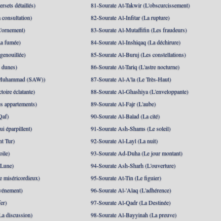
rsets détaillés)
81-Sourate At-Takwir (L'obscurcissement)
 consultation)
82-Sourate Al-Infitar (La rupture)
'ornement)
83-Sourate Al-Mutaffifin (Les fraudeurs)
a fumée)
84-Sourate Al-Inshiqaq (La déchirure)
genouillée)
85-Sourate Al-Buruj (Les constellations)
 dunes)
86-Sourate At-Tariq (L'astre nocturne)
(Muhammad (SAW))
87-Sourate Al-A'la (Le Très-Haut)
toire éclatante)
88-Sourate Al-Ghashiya (L'enveloppante)
es appartements)
89-Sourate Al-Fajr (L'aube)
Qaf)
90-Sourate Al-Balad (La cité)
i éparpillent)
91-Sourate Ash-Shams (Le soleil)
nt Tur)
92-Sourate Al-Layl (La nuit)
oile)
93-Sourate Ad-Duha (Le jour montant)
 Lune)
94-Sourate Ash-Sharh (L'ouverture)
 miséricordieux)
95-Sourate At-Tin (Le figuier)
événement)
96-Sourate Al-'Alaq (L'adhérence)
er)
97-Sourate Al-Qadr (La Destinée)
La discussion)
98-Sourate Al-Bayyinah (La preuve)