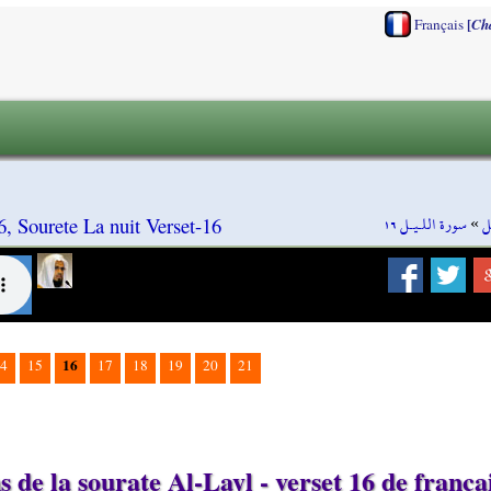
[
Français
Ch
سورة اللـيـل ١٦
»
ل
6, Sourete La nuit Verset-16
16
4
15
17
18
19
20
21
 de la sourate Al-Layl - verset 16 de frança