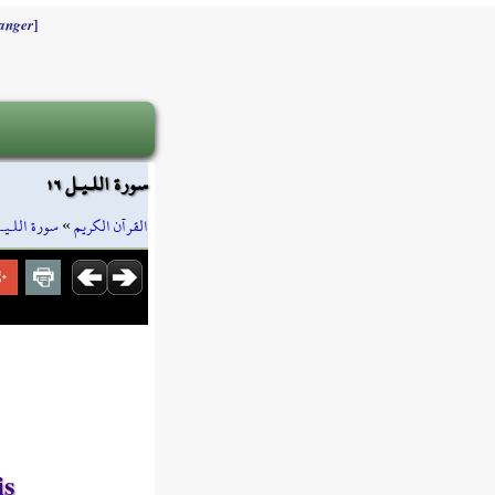
]
anger
سورة اللـيـل ١٦
سورة اللـيـ
»
القرآن الكريم
is