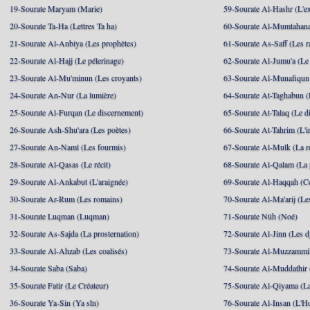
19-Sourate Maryam (Marie)
59-Sourate Al-Hashr (L'e
20-Sourate Ta-Ha (Lettres Ta ha)
60-Sourate Al-Mumtahana
21-Sourate Al-Anbiya (Les prophètes)
61-Sourate As-Saff (Les r
22-Sourate Al-Hajj (Le pélerinage)
62-Sourate Al-Jumu'a (Le
23-Sourate Al-Mu'minun (Les croyants)
63-Sourate Al-Munafiqun 
24-Sourate An-Nur (La lumière)
64-Sourate At-Taghabun (
25-Sourate Al-Furqan (Le discernement)
65-Sourate At-Talaq (Le d
26-Sourate Ash-Shu'ara (Les poètes)
66-Sourate At-Tahrim (L'in
27-Sourate An-Naml (Les fourmis)
67-Sourate Al-Mulk (La r
28-Sourate Al-Qasas (Le récit)
68-Sourate Al-Qalam (La
29-Sourate Al-Ankabut (L'araignée)
69-Sourate Al-Haqqah (Cel
30-Sourate Ar-Rum (Les romains)
70-Sourate Al-Ma'arij (Le
31-Sourate Luqman (Luqman)
71-Sourate Nûh (Noé)
32-Sourate As-Sajda (La prosternation)
72-Sourate Al-Jinn (Les d
33-Sourate Al-Ahzab (Les coalisés)
73-Sourate Al-Muzzammil
34-Sourate Saba (Saba)
74-Sourate Al-Muddathir 
35-Sourate Fatir (Le Créateur)
75-Sourate Al-Qiyama (La
36-Sourate Ya-Sin (Ya sîn)
76-Sourate Al-Insan (L'