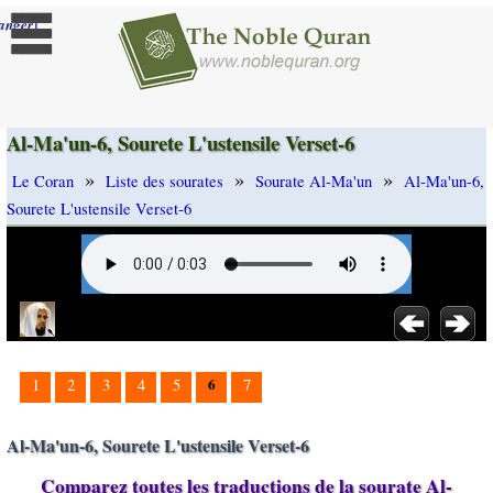
]
anger
Al-Ma'un-6, Sourete L'ustensile Verset-6
»
»
»
Le Coran
Liste des sourates
Sourate Al-Ma'un
Al-Ma'un-6,
Sourete L'ustensile Verset-6
6
1
2
3
4
5
7
Al-Ma'un-6, Sourete L'ustensile Verset-6
Comparez toutes les traductions de la sourate Al-