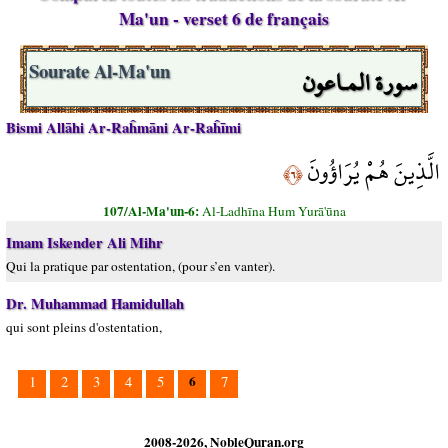
Ma'un - verset 6 de français
سورة المـاعون
Sourate Al-Ma'un
Bismi Allāhi Ar-Raĥmāni Ar-Raĥīmi
الَّذِينَ هُمْ يُرَاؤُونَ
﴿٦﴾
107/Al-Ma'un-6:
Al-Ladhīna Hum Yurā'ūna
Imam Iskender Ali Mihr
Qui la pratique par ostentation, (pour s’en vanter).
Dr. Muhammad Hamidullah
qui sont pleins d'ostentation,
6
1
2
3
4
5
7
2008-2026, NobleQuran.org