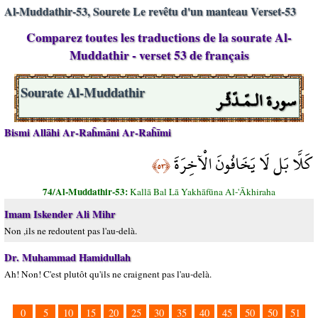
Al-Muddathir-53, Sourete Le revêtu d'un manteau Verset-53
Comparez toutes les traductions de la sourate Al-
Muddathir - verset 53 de français
سورة الـمّـدّثّـر
Sourate Al-Muddathir
Bismi Allāhi Ar-Raĥmāni Ar-Raĥīmi
كَلَّا بَل لَا يَخَافُونَ الْآخِرَةَ
﴿٥٣﴾
74/Al-Muddathir-53:
Kallā Bal Lā Yakhāfūna Al-'Ākhiraha
Imam Iskender Ali Mihr
Non ,ils ne redoutent pas l'au-delà.
Dr. Muhammad Hamidullah
Ah! Non! C'est plutôt qu'ils ne craignent pas l'au-delà.
0
5
10
15
20
25
30
35
40
45
50
50
51