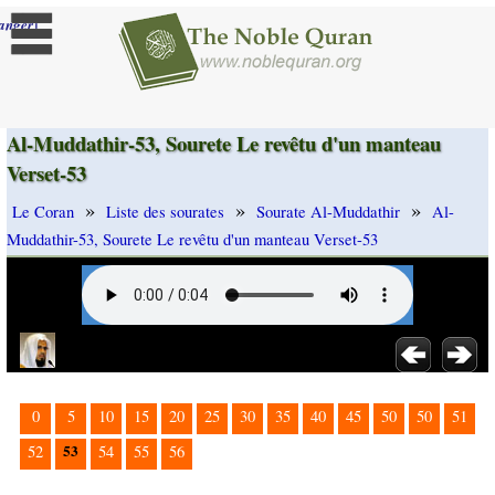
]
anger
Al-Muddathir-53, Sourete Le revêtu d'un manteau
Verset-53
»
»
»
Le Coran
Liste des sourates
Sourate Al-Muddathir
Al-
Muddathir-53, Sourete Le revêtu d'un manteau Verset-53
0
5
10
15
20
25
30
35
40
45
50
50
51
53
52
54
55
56