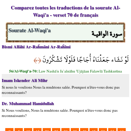
Comparez toutes les traductions de la sourate Al-
Waqi'a - verset 70 de français
سورة الواقيـة
Sourate Al-Waqi'a
Bismi Allāhi Ar-Raĥmāni Ar-Raĥīmi
لَوْ نَشَاء جَعَلْنَاهُ أُجَاجًا فَلَوْلَا تَشْكُرُونَ
﴿٧٠﴾
56/Al-Waqi'a-70:
Law Nashā'u Ja`alnāhu 'Ujājāan Falawlā Tashkurūna
Imam Iskender Ali Mihr
Si nous le voulions Nous la rendrions salée. Pourquoi n'êtes-vous donc pas
reconnaissants?
Dr. Muhammad Hamidullah
Si Nous voulions, Nous la rendrions salée. Pourquoi n'êtes-vous donc pas
reconnaissants?