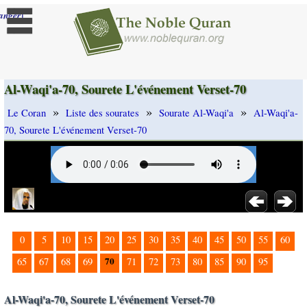
]
anger
Al-Waqi'a-70, Sourete L'événement Verset-70
»
»
»
Le Coran
Liste des sourates
Sourate Al-Waqi'a
Al-Waqi'a-
70, Sourete L'événement Verset-70
0
5
10
15
20
25
30
35
40
45
50
55
60
70
65
67
68
69
71
72
73
80
85
90
95
Al-Waqi'a-70, Sourete L'événement Verset-70