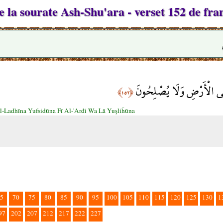
 la sourate Ash-Shu'ara - verset 152 de fra
ِي الْأَرْضِ وَلَا يُصْلِحُونَ
﴿١٥٢﴾
l-Ladhīna Yufsidūna Fī Al-'Arđi Wa Lā Yuşliĥūna
5
70
75
80
85
90
95
100
105
110
115
120
125
130
1
97
202
207
212
217
222
227