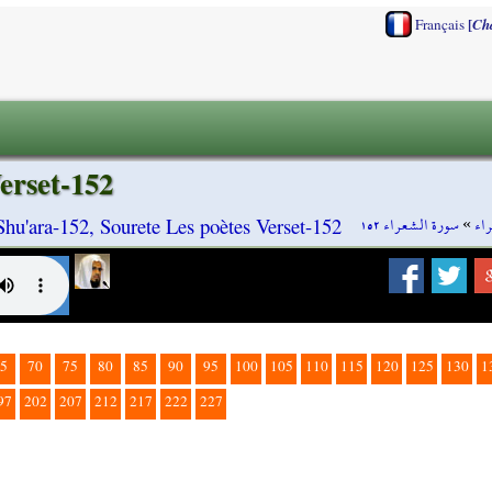
[
Français
Ch
erset-152
سورة الشعراء ١٥٢
»
اء
hu'ara-152, Sourete Les poètes Verset-152
5
70
75
80
85
90
95
100
105
110
115
120
125
130
1
97
202
207
212
217
222
227