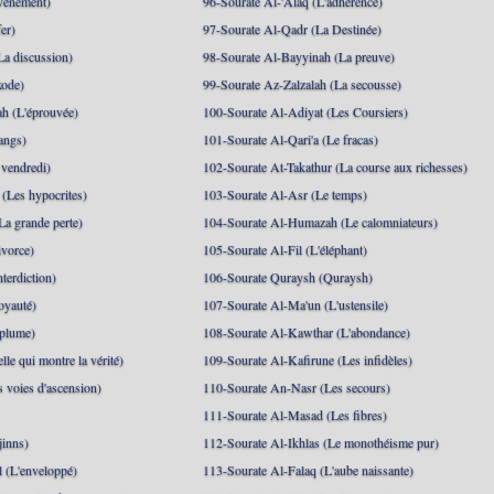
événement)
96-Sourate Al-'Alaq (L'adhérence)
er)
97-Sourate Al-Qadr (La Destinée)
La discussion)
98-Sourate Al-Bayyinah (La preuve)
xode)
99-Sourate Az-Zalzalah (La secousse)
h (L'éprouvée)
100-Sourate Al-Adiyat (Les Coursiers)
angs)
101-Sourate Al-Qari'a (Le fracas)
 vendredi)
102-Sourate At-Takathur (La course aux richesses)
(Les hypocrites)
103-Sourate Al-Asr (Le temps)
La grande perte)
104-Sourate Al-Humazah (Le calomniateurs)
ivorce)
105-Sourate Al-Fil (L'éléphant)
terdiction)
106-Sourate Quraysh (Quraysh)
oyauté)
107-Sourate Al-Ma'un (L'ustensile)
 plume)
108-Sourate Al-Kawthar (L'abondance)
le qui montre la vérité)
109-Sourate Al-Kafirune (Les infidèles)
s voies d'ascension)
110-Sourate An-Nasr (Les secours)
111-Sourate Al-Masad (Les fibres)
jinns)
112-Sourate Al-Ikhlas (Le monothéisme pur)
 (L'enveloppé)
113-Sourate Al-Falaq (L'aube naissante)