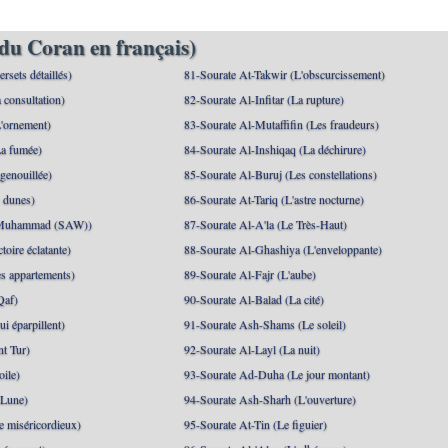
du Coran en français)
rsets détaillés)
81-Sourate At-Takwir (L'obscurcissement)
 consultation)
82-Sourate Al-Infitar (La rupture)
'ornement)
83-Sourate Al-Mutaffifin (Les fraudeurs)
a fumée)
84-Sourate Al-Inshiqaq (La déchirure)
genouillée)
85-Sourate Al-Buruj (Les constellations)
 dunes)
86-Sourate At-Tariq (L'astre nocturne)
(Muhammad (SAW))
87-Sourate Al-A'la (Le Très-Haut)
toire éclatante)
88-Sourate Al-Ghashiya (L'enveloppante)
es appartements)
89-Sourate Al-Fajr (L'aube)
Qaf)
90-Sourate Al-Balad (La cité)
i éparpillent)
91-Sourate Ash-Shams (Le soleil)
nt Tur)
92-Sourate Al-Layl (La nuit)
oile)
93-Sourate Ad-Duha (Le jour montant)
 Lune)
94-Sourate Ash-Sharh (L'ouverture)
 miséricordieux)
95-Sourate At-Tin (Le figuier)