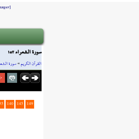
]
anger
سورة الشعراء ١٥٢
سورة الشعر
»
القرآن الكريم
35
140
145
149