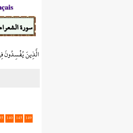
nçais
سورة الشعراء
الَّذِينَ يُفْسِدُونَ ف
35
140
145
149