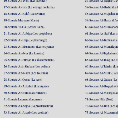
16-Sourate An-Nahl (Les abeilles)
56-Sourate Al-Waqi'a (L'
17-Sourate Al-Isra (Le voyage nocturne)
57-Sourate Al-Hadid (Le f
18-Sourate Al-Kahf (La caverne)
58-Sourate Al-Mujadala (
19-Sourate Maryam (Marie)
59-Sourate Al-Hashr (L'e
20-Sourate Ta-Ha (Lettres Ta ha)
60-Sourate Al-Mumtahana
21-Sourate Al-Anbiya (Les prophètes)
61-Sourate As-Saff (Les r
22-Sourate Al-Hajj (Le pélerinage)
62-Sourate Al-Jumu'a (Le
23-Sourate Al-Mu'minun (Les croyants)
63-Sourate Al-Munafiqun 
24-Sourate An-Nur (La lumière)
64-Sourate At-Taghabun (
25-Sourate Al-Furqan (Le discernement)
65-Sourate At-Talaq (Le d
26-Sourate Ash-Shu'ara (Les poètes)
66-Sourate At-Tahrim (L'in
27-Sourate An-Naml (Les fourmis)
67-Sourate Al-Mulk (La r
28-Sourate Al-Qasas (Le récit)
68-Sourate Al-Qalam (La
29-Sourate Al-Ankabut (L'araignée)
69-Sourate Al-Haqqah (Cel
30-Sourate Ar-Rum (Les romains)
70-Sourate Al-Ma'arij (Le
31-Sourate Luqman (Luqman)
71-Sourate Nûh (Noé)
32-Sourate As-Sajda (La prosternation)
72-Sourate Al-Jinn (Les d
33-Sourate Al-Ahzab (Les coalisés)
73-Sourate Al-Muzzammil