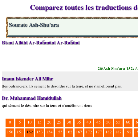
Comparez toutes les traductions de
Sourate Ash-Shu'ara
Bismi Allāhi Ar-Raĥmāni Ar-Raĥīmi
26/Ash-Shu'ara-152:
A
Imam Iskender Ali Mihr
(les outranciers) Ils sèment le désordre sur la terre, et ne s’améliorent pas.
Dr. Muhammad Hamidullah
qui sèment le désordre sur la terre et n'améliorent rien».
0
5
10
15
20
25
30
35
40
45
50
55
60
6
152
150
151
153
154
155
162
167
172
177
182
187
192
1