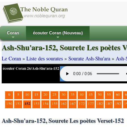
Coran
écouter Coran (Nouveau)
+
+
Ash-Shu'ara-152, Sourete Les poètes V
Le Coran
»
Liste des sourates
»
Sourate Ash-Shu'ara
»
Ash-S
écouter Coran 26/Ash-Shu'ara-152
0
5
10
15
20
25
30
35
40
45
50
55
60
6
152
150
151
153
154
155
162
167
172
177
182
187
192
1
Ash-Shu'ara-152, Sourete Les poètes Verset-152