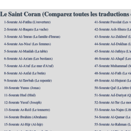
Le Saint Coran (Comparez toutes les traductions 
1-Sourate Al-Fatiha (L'ouverture)
41-Sourate Fussilat (Les ve
2-Sourate Al-Baqara (La vache)
42-Sourate Ash-Shura (La
3-Sourate Al-'Imran (La famille d'Imran)
43-Sourate Az-Zukhruf (L
4-Sourate An-Nisa' (Les femmes)
44-Sourate Ad-Dukhan (L
5-Sourate Al-Maidah (La table)
45-Sourate Al-Jathiya (L'a
6-Sourate Al-An'am (Les bestiaux)
46-Sourate Al-Ahqaf (Les
7-Sourate Al-A'raf (Le mur d'A'raf)
47-Sourate Muhammad 
8-Sourate Al-Anfal (Le butin)
48-Sourate Al-Fath (La vic
9-Sourate At-Tawbah (Le repentir)
49-Sourate Al-Hujurat (L
10-Sourate Yunus (Jonas)
50-Sourate Qaf (La lettre 
11-Sourate Hud (Hûd)
51-Sourate Ad-Dariyat (Qu
12-Sourate Yusuf (Joseph)
52-Sourate At-Tur (Le mo
13-Sourate Ar-Ra'd (Le tonnerre)
53-Sourate An-Najm (L'ét
14-Sourate Ibrahim (Abraham)
54-Sourate Al-Qamar (La
15-Sourate Al-Hijr (Al-hijr)
55-Sourate Ar-Rahman (Le