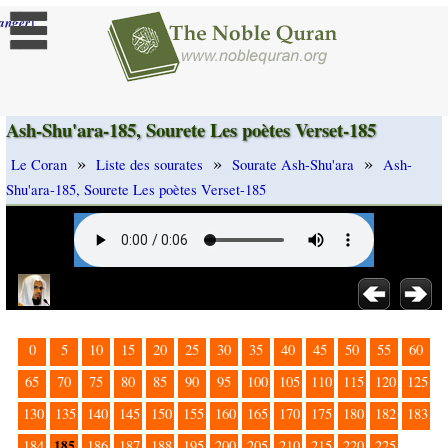
]
anger
Ash-Shu'ara-185, Sourete Les poètes Verset-185
»
»
»
Le Coran
Liste des sourates
Sourate Ash-Shu'ara
Ash-
Shu'ara-185, Sourete Les poètes Verset-185
0
5
10
15
20
25
30
35
40
45
50
55
60
65
70
75
80
85
90
95
100
105
110
115
120
125
130
135
140
145
150
155
160
165
170
175
180
182
183
185
184
186
187
188
195
200
205
210
215
220
225