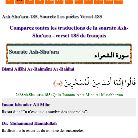
Ash-Shu'ara-185, Sourete Les poètes Verset-185
Comparez toutes les traductions de la sourate Ash-
Shu'ara - verset 185 de français
سورة الشعراء
Sourate Ash-Shu'ara
Bismi Allāhi Ar-Raĥmāni Ar-Raĥīmi
قَالُوا إِنَّمَا أَنتَ مِنَ الْمُسَحَّرِينَ
﴿١٨٥﴾
26/Ash-Shu'ara-185:
Qālū 'Innamā 'Anta Mina Al-Musaĥĥarīna
Imam Iskender Ali Mihr
Ils ont dit : “Tu n’es que du nombre des ensorcelés”.
Dr. Muhammad Hamidullah
Ils dirent: «Tu es certes du nombre des ensorcelés;