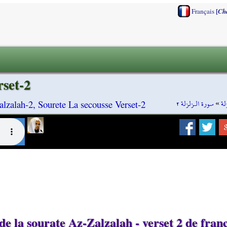
[
Français
Ch
rset-2
سورة الـزلزلة ٢
»
لة
lzalah-2, Sourete La secousse Verset-2
e la sourate Az-Zalzalah - verset 2 de franç