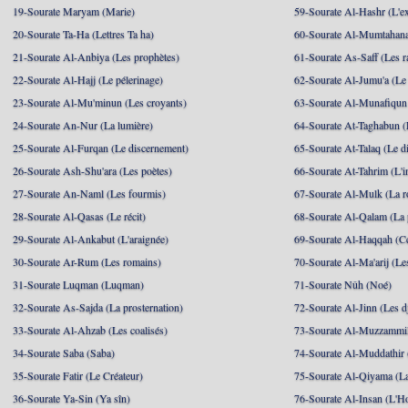
19-Sourate Maryam (Marie)
59-Sourate Al-Hashr (L'e
20-Sourate Ta-Ha (Lettres Ta ha)
60-Sourate Al-Mumtahana
21-Sourate Al-Anbiya (Les prophètes)
61-Sourate As-Saff (Les r
22-Sourate Al-Hajj (Le pélerinage)
62-Sourate Al-Jumu'a (Le
23-Sourate Al-Mu'minun (Les croyants)
63-Sourate Al-Munafiqun 
24-Sourate An-Nur (La lumière)
64-Sourate At-Taghabun (
25-Sourate Al-Furqan (Le discernement)
65-Sourate At-Talaq (Le d
26-Sourate Ash-Shu'ara (Les poètes)
66-Sourate At-Tahrim (L'in
27-Sourate An-Naml (Les fourmis)
67-Sourate Al-Mulk (La r
28-Sourate Al-Qasas (Le récit)
68-Sourate Al-Qalam (La
29-Sourate Al-Ankabut (L'araignée)
69-Sourate Al-Haqqah (Cel
30-Sourate Ar-Rum (Les romains)
70-Sourate Al-Ma'arij (Le
31-Sourate Luqman (Luqman)
71-Sourate Nûh (Noé)
32-Sourate As-Sajda (La prosternation)
72-Sourate Al-Jinn (Les d
33-Sourate Al-Ahzab (Les coalisés)
73-Sourate Al-Muzzammil
34-Sourate Saba (Saba)
74-Sourate Al-Muddathir 
35-Sourate Fatir (Le Créateur)
75-Sourate Al-Qiyama (La
36-Sourate Ya-Sin (Ya sîn)
76-Sourate Al-Insan (L'