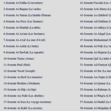
1-Sourate Al-Fatiha (L'ouverture)
41-Sourate Fussilat (Les ve
2-Sourate Al-Baqara (La vache)
42-Sourate Ash-Shura (La
3-Sourate Al-'Imran (La famille d'Imran)
43-Sourate Az-Zukhruf (L
4-Sourate An-Nisa' (Les femmes)
44-Sourate Ad-Dukhan (L
5-Sourate Al-Maidah (La table)
45-Sourate Al-Jathiya (L'a
6-Sourate Al-An'am (Les bestiaux)
46-Sourate Al-Ahqaf (Les
7-Sourate Al-A'raf (Le mur d'A'raf)
47-Sourate Muhammad 
8-Sourate Al-Anfal (Le butin)
48-Sourate Al-Fath (La vic
9-Sourate At-Tawbah (Le repentir)
49-Sourate Al-Hujurat (L
10-Sourate Yunus (Jonas)
50-Sourate Qaf (La lettre 
11-Sourate Hud (Hûd)
51-Sourate Ad-Dariyat (Qu
12-Sourate Yusuf (Joseph)
52-Sourate At-Tur (Le mo
13-Sourate Ar-Ra'd (Le tonnerre)
53-Sourate An-Najm (L'ét
14-Sourate Ibrahim (Abraham)
54-Sourate Al-Qamar (La
15-Sourate Al-Hijr (Al-hijr)
55-Sourate Ar-Rahman (Le
16-Sourate An-Nahl (Les abeilles)
56-Sourate Al-Waqi'a (L'
17-Sourate Al-Isra (Le voyage nocturne)
57-Sourate Al-Hadid (Le f
18-Sourate Al-Kahf (La caverne)
58-Sourate Al-Mujadala (