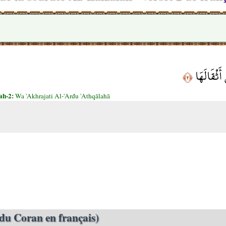
َثْقَالَهَا
﴿٢﴾
ah-2:
Wa 'Akhrajati Al-'Arđu 'Athqālahā
du Coran en français)