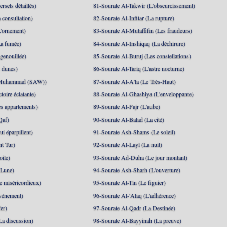
rsets détaillés)
81-Sourate At-Takwir (L'obscurcissement)
 consultation)
82-Sourate Al-Infitar (La rupture)
'ornement)
83-Sourate Al-Mutaffifin (Les fraudeurs)
a fumée)
84-Sourate Al-Inshiqaq (La déchirure)
genouillée)
85-Sourate Al-Buruj (Les constellations)
 dunes)
86-Sourate At-Tariq (L'astre nocturne)
(Muhammad (SAW))
87-Sourate Al-A'la (Le Très-Haut)
toire éclatante)
88-Sourate Al-Ghashiya (L'enveloppante)
es appartements)
89-Sourate Al-Fajr (L'aube)
Qaf)
90-Sourate Al-Balad (La cité)
i éparpillent)
91-Sourate Ash-Shams (Le soleil)
nt Tur)
92-Sourate Al-Layl (La nuit)
oile)
93-Sourate Ad-Duha (Le jour montant)
 Lune)
94-Sourate Ash-Sharh (L'ouverture)
 miséricordieux)
95-Sourate At-Tin (Le figuier)
événement)
96-Sourate Al-'Alaq (L'adhérence)
er)
97-Sourate Al-Qadr (La Destinée)
La discussion)
98-Sourate Al-Bayyinah (La preuve)