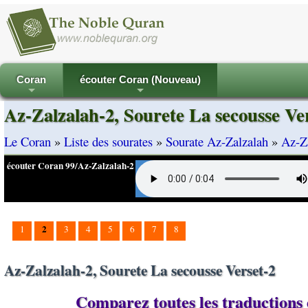
Coran
écouter Coran (Nouveau)
+
+
Az-Zalzalah-2, Sourete La secousse Ve
Le Coran
»
Liste des sourates
»
Sourate Az-Zalzalah
»
Az-Za
écouter Coran 99/Az-Zalzalah-2
2
1
3
4
5
6
7
8
Az-Zalzalah-2, Sourete La secousse Verset-2
Comparez toutes les traductions d