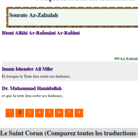
Sourate Az-Zalzalah
Bismi Allāhi Ar-Raĥmāni Ar-Raĥīmi
99/Az-Zalzal
Imam Iskender Ali Mihr
Et lorsque la Terre fera sortir ses fardeaux.
Dr. Muhammad Hamidullah
et que la terre fera sortir ses fardeaux,
2
1
3
4
5
6
7
8
Le Saint Coran (Comparez toutes les traductions 