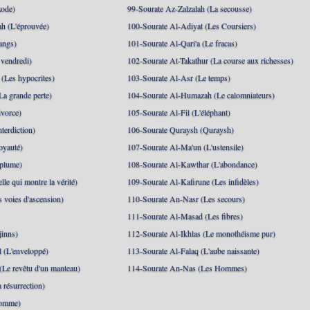
xode)
99-Sourate Az-Zalzalah (La secousse)
h (L'éprouvée)
100-Sourate Al-Adiyat (Les Coursiers)
angs)
101-Sourate Al-Qari'a (Le fracas)
 vendredi)
102-Sourate At-Takathur (La course aux richesses)
(Les hypocrites)
103-Sourate Al-Asr (Le temps)
La grande perte)
104-Sourate Al-Humazah (Le calomniateurs)
ivorce)
105-Sourate Al-Fil (L'éléphant)
terdiction)
106-Sourate Quraysh (Quraysh)
oyauté)
107-Sourate Al-Ma'un (L'ustensile)
 plume)
108-Sourate Al-Kawthar (L'abondance)
le qui montre la vérité)
109-Sourate Al-Kafirune (Les infidèles)
s voies d'ascension)
110-Sourate An-Nasr (Les secours)
111-Sourate Al-Masad (Les fibres)
jinns)
112-Sourate Al-Ikhlas (Le monothéisme pur)
 (L'enveloppé)
113-Sourate Al-Falaq (L'aube naissante)
(Le revêtu d'un manteau)
114-Sourate An-Nas (Les Hommes)
 résurrection)
Homme)