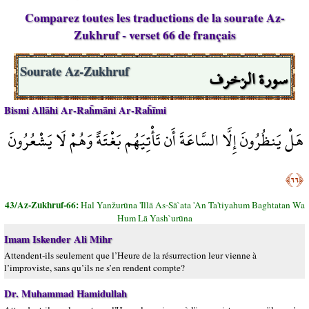
Comparez toutes les traductions de la sourate Az-
Zukhruf - verset 66 de français
سورة الزخرف
Sourate Az-Zukhruf
Bismi Allāhi Ar-Raĥmāni Ar-Raĥīmi
هَلْ يَنظُرُونَ إِلَّا السَّاعَةَ أَن تَأْتِيَهُم بَغْتَةً وَهُمْ لَا يَشْعُرُونَ
﴿٦٦﴾
43/Az-Zukhruf-66:
Hal Yanžurūna 'Illā As-Sā`ata 'An Ta'tiyahum Baghtatan Wa
Hum Lā Yash`urūna
Imam Iskender Ali Mihr
Attendent-ils seulement que l’Heure de la résurrection leur vienne à
l’improviste, sans qu’ils ne s’en rendent compte?
Dr. Muhammad Hamidullah