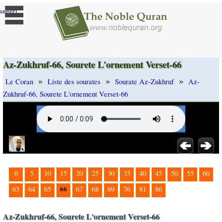
]
anger
Az-Zukhruf-66, Sourete L'ornement Verset-66
»
»
»
Le Coran
Liste des sourates
Sourate Az-Zukhruf
Az-
Zukhruf-66, Sourete L'ornement Verset-66
0
5
10
15
20
25
30
35
40
45
50
55
60
66
63
64
65
67
68
69
76
81
86
Az-Zukhruf-66, Sourete L'ornement Verset-66