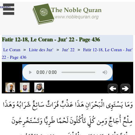
]
anger
Fatir 12-18, Le Coran - Juz' 22 - Page 436
»
»
»
Le Coran
Liste des Juz'
Juz' 22
Fatir 12-18, Le Coran - Juz'
22 - Page 436
وَمَا يَسْتَوِي الْبَحْرَانِ هَذَا عَذْبٌ فُرَاتٌ سَائِغٌ شَرَابُهُ وَهَذَا
مِلْحٌ أُجَاجٌ وَمِن كُلٍّ تَأْكُلُونَ لَحْمًا طَرِيًّا وَتَسْتَخْرِجُونَ