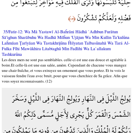
حِلْيَةً تَلْبَسُونَهَا وَتَرَى الْفُلْكَ فِيهِ مَوَاخِرَ لِتَبْتَغُوا مِن
فَضْلِهِ وَلَعَلَّكُمْ تَشْكُرُونَ
﴿١٢﴾
35/Fatir-12: Wa Mā Yastawī Al-Baĥrāni Hādhā `Adhbun Furātun
Sā'ighun Sharābuhu Wa Hadhā Milĥun 'Ujājun Wa Min Kullin Ta'kulūna
Laĥmāan Ţarīyāan Wa Tastakhrijūna Ĥilyatan Talbasūnahā Wa Tará Al-
Fulka Fīhi Mawākhira Litabtaghū Min Fađlihi Wa La`allakum
Tashkurūna
Les deux mers ne sont pas semblables. celle-ci est une eau douce et agréable à
boire.Et celle-là est une eau salée, amère. Cependant de chacune vous mangez
une chair fraîche, et vous extrayez un ornement que vous portez. Et tu vois le
vaisseau fendre l'eau avec bruit, pour que vous cherchiez de Sa grâce. Afin que
vous soyez reconnaissants. (12)
يُولِجُ اللَّيْلَ فِي النَّهَارِ وَيُولِجُ النَّهَارَ فِي اللَّيْلِ وَسَخَّرَ
الشَّمْسَ وَالْقَمَرَ كُلٌّ يَجْرِي لِأَجَلٍ مُّسَمًّى ذَلِكُمُ اللَّهُ
رَبُّكُمْ لَهُ الْمُلْكُ وَالَّذِينَ تَدْعُونَ مِن دُونِهِ مَا يَمْلِكُونَ مِن