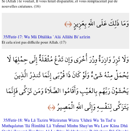
Si (Allah ) le voulait, Il vous ferait disparaître, et vous remplacerait par de
nouvelles créatures. (16)
وَمَا ذَلِكَ عَلَى اللَّهِ بِعَزِيزٍ
﴿١٧﴾
35/Fatir-17: Wa Mā Dhālika `Alá Allāhi Bi`azīzin
Et cela n'est pas difficile pour Allah. (17)
وَلَا تَزِرُ وَازِرَةٌ وِزْرَ أُخْرَى وَإِن تَدْعُ مُثْقَلَةٌ إِلَى حِمْلِهَا لَا
يُحْمَلْ مِنْهُ شَيْءٌ وَلَوْ كَانَ ذَا قُرْبَى إِنَّمَا تُنذِرُ الَّذِينَ
يَخْشَوْنَ رَبَّهُم بِالغَيْبِ وَأَقَامُوا الصَّلَاةَ وَمَن تَزَكَّى فَإِنَّمَا
يَتَزَكَّى لِنَفْسِهِ وَإِلَى اللَّهِ الْمَصِيرُ
﴿١٨﴾
35/Fatir-18: Wa Lā Taziru Wāziratun Wizra 'Ukhrá Wa 'In Tad`u
Muthqalatun 'Ilá Ĥimlihā Lā Yuĥmal Minhu Shay'un Wa Law Kāna Dhā