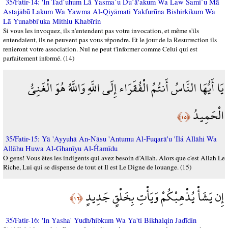
35/Fatir-14: 'In Tad`ūhum Lā Yasma`ū Du`ā'akum Wa Law Sami`ū Mā
Astajābū Lakum Wa Yawma Al-Qiyāmati Yakfurūna Bishirkikum Wa
Lā Yunabbi'uka Mithlu Khabīrin
Si vous les invoquez, ils n'entendent pas votre invocation, et même s'ils
entendaient, ils ne peuvent pas vous répondre. Et le jour de la Resurrection ils
renieront votre association. Nul ne peut t'informer comme Celui qui est
parfaitement informé. (14)
يَا أَيُّهَا النَّاسُ أَنتُمُ الْفُقَرَاء إِلَى اللَّهِ وَاللَّهُ هُوَ الْغَنِيُّ
الْحَمِيدُ
﴿١٥﴾
35/Fatir-15: Yā 'Ayyuhā An-Nāsu 'Antumu Al-Fuqarā'u 'Ilá Allāhi Wa
Allāhu Huwa Al-Ghanīyu Al-Ĥamīdu
O gens! Vous êtes les indigents qui avez besoin d’Allah. Alors que c'est Allah Le
Riche, Lui qui se dispense de tout et Il est Le Digne de louange. (15)
إِن يَشَأْ يُذْهِبْكُمْ وَيَأْتِ بِخَلْقٍ جَدِيدٍ
﴿١٦﴾
35/Fatir-16: 'In Yasha' Yudh/hibkum Wa Ya'ti Bikhalqin Jadīdin