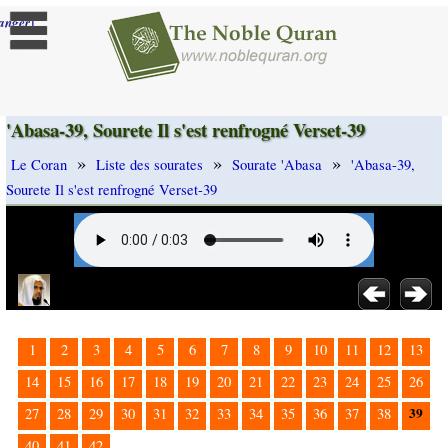
]
anger
'Abasa-39, Sourete Il s'est renfrogné Verset-39
»
»
»
Le Coran
Liste des sourates
Sourate 'Abasa
'Abasa-39,
Sourete Il s'est renfrogné Verset-39
1
2
3
4
5
6
7
8
9
10
11
12
13
14
15
16
17
18
19
20
21
22
23
24
25
26
39
27
28
29
30
31
32
33
34
35
36
37
38
40
41
42