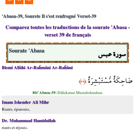
'Abasa-39, Sourete Il s'est renfrogné Verset-39
Comparez toutes les traductions de la sourate 'Abasa -
verset 39 de français
سورة عبس
Sourate 'Abasa
Bismi Allāhi Ar-Raĥmāni Ar-Raĥīmi
ضَاحِكَةٌ مُّسْتَبْشِرَةٌ
﴿٣٩﴾
80/'Abasa-39:
Đāĥikatun Mustabshirahun
Imam Iskender Ali Mihr
Riants, épanouis,
Dr. Muhammad Hamidullah
riants et réjouis.