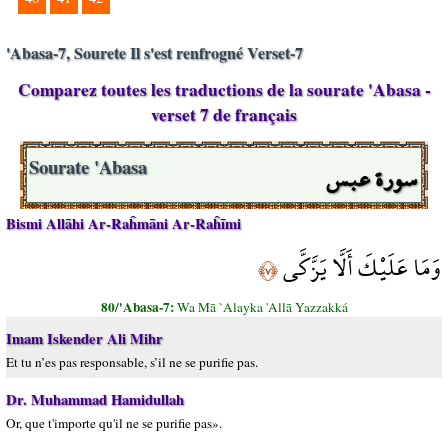
'Abasa-7, Sourete Il s'est renfrogné Verset-7
Comparez toutes les traductions de la sourate 'Abasa -
verset 7 de français
سورة عبس
Sourate 'Abasa
Bismi Allāhi Ar-Raĥmāni Ar-Raĥīmi
وَمَا عَلَيْكَ أَلَّا يَزَّكَّى
﴿٧﴾
80/'Abasa-7:
Wa Mā `Alayka 'Allā Yazzakká
Imam Iskender Ali Mihr
Et tu n’es pas responsable, s’il ne se purifie pas.
Dr. Muhammad Hamidullah
Or, que t'importe qu'il ne se purifie pas».