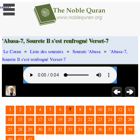
]
anger
'Abasa-7, Sourete Il s'est renfrogné Verset-7
»
»
»
Le Coran
Liste des sourates
Sourate 'Abasa
'Abasa-7,
Sourete Il s'est renfrogné Verset-7
7
1
2
3
4
5
6
8
9
10
11
12
13
14
15
16
17
18
19
20
21
22
23
24
25
26
27
28
29
30
31
32
33
34
35
36
37
38
39
40
41
42