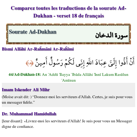
Comparez toutes les traductions de la sourate Ad-
Dukhan - verset 18 de français
سورة الدخان
Sourate Ad-Dukhan
Bismi Allāhi Ar-Raĥmāni Ar-Raĥīmi
أَنْ أَدُّوا إِلَيَّ عِبَادَ اللَّهِ إِنِّي لَكُمْ رَسُولٌ أَمِينٌ
﴿١٨﴾
44/Ad-Dukhan-18:
An 'Addū 'Ilayya `Ibāda Allāhi 'Innī Lakum Rasūlun
'Amīnun
Imam Iskender Ali Mihr
(Moïse avait dit: ) “Donnez-moi les serviteurs d’Allah. Certes, je suis pour vous
un messager fidèle.”
Dr. Muhammad Hamidullah
[leur disant]: «Livrez-moi les serviteurs d'Allah! Je suis pour vous un Messager
digne de confiance.