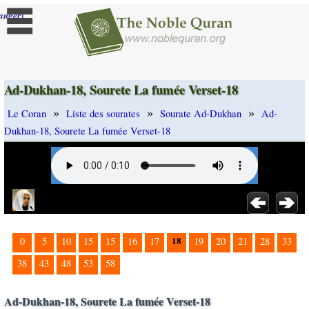
]
anger
Ad-Dukhan-18, Sourete La fumée Verset-18
»
»
»
Le Coran
Liste des sourates
Sourate Ad-Dukhan
Ad-
Dukhan-18, Sourete La fumée Verset-18
18
0
5
10
15
15
16
17
19
20
21
28
33
38
43
48
53
58
Ad-Dukhan-18, Sourete La fumée Verset-18