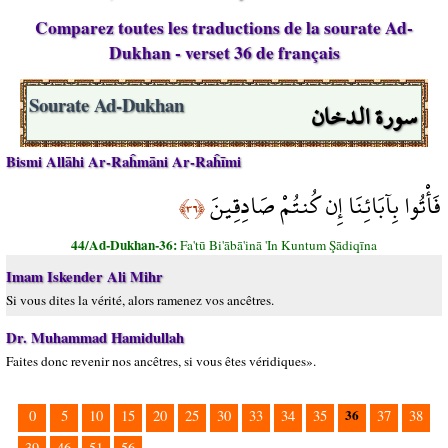
Comparez toutes les traductions de la sourate Ad-
Dukhan - verset 36 de français
سورة الدخان
Sourate Ad-Dukhan
Bismi Allāhi Ar-Raĥmāni Ar-Raĥīmi
فَأْتُوا بِآبَائِنَا إِن كُنتُمْ صَادِقِينَ
﴿٣٦﴾
44/Ad-Dukhan-36:
Fa'tū Bi'ābā'inā 'In Kuntum Şādiqīna
Imam Iskender Ali Mihr
Si vous dites la vérité, alors ramenez vos ancêtres.
Dr. Muhammad Hamidullah
Faites donc revenir nos ancêtres, si vous êtes véridiques».
36
0
5
10
15
20
25
30
33
34
35
37
38
39
46
51
56