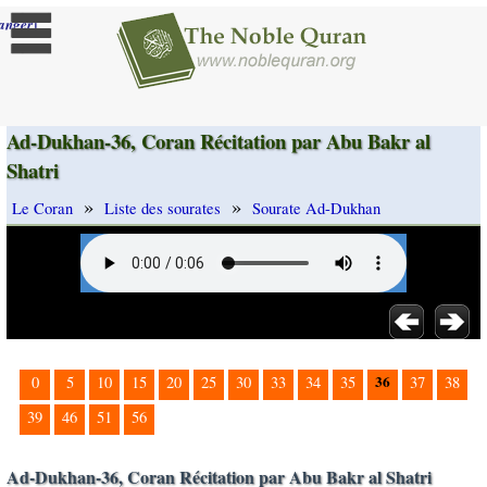
]
anger
Ad-Dukhan-36, Coran Récitation par Abu Bakr al
Shatri
»
»
Le Coran
Liste des sourates
Sourate Ad-Dukhan
36
0
5
10
15
20
25
30
33
34
35
37
38
39
46
51
56
Ad-Dukhan-36, Coran Récitation par Abu Bakr al Shatri