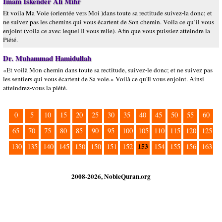
Imam Iskender Ali Mihr
Et voila Ma Voie (orientée vers Moi )dans toute sa rectitude suivez-la donc; et
ne suivez pas les chemins qui vous écartent de Son chemin. Voila ce qu’il vous
enjoint (voila ce avec lequel Il vous relie). Afin que vous puissiez atteindre la
Piété.
Dr. Muhammad Hamidullah
«Et voilà Mon chemin dans toute sa rectitude, suivez-le donc; et ne suivez pas
les sentiers qui vous écartent de Sa voie.» Voilà ce qu'Il vous enjoint. Ainsi
atteindrez-vous la piété.
0
5
10
15
20
25
30
35
40
45
50
55
60
65
70
75
80
85
90
95
100
105
110
115
120
125
153
130
135
140
145
150
150
151
152
154
155
156
163
2008-2026, NobleQuran.org