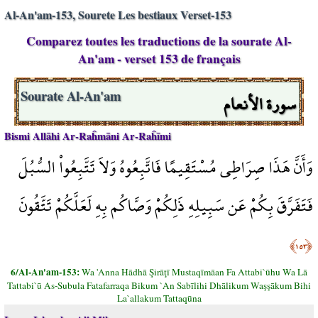
Al-An'am-153, Sourete Les bestiaux Verset-153
Comparez toutes les traductions de la sourate Al-
An'am - verset 153 de français
سورة الأنعام
Sourate Al-An'am
Bismi Allāhi Ar-Raĥmāni Ar-Raĥīmi
وَأَنَّ هَذَا صِرَاطِي مُسْتَقِيمًا فَاتَّبِعُوهُ وَلاَ تَتَّبِعُواْ السُّبُلَ
فَتَفَرَّقَ بِكُمْ عَن سَبِيلِهِ ذَلِكُمْ وَصَّاكُم بِهِ لَعَلَّكُمْ تَتَّقُونَ
﴿١٥٣﴾
6/Al-An'am-153:
Wa 'Anna Hādhā Şirāţī Mustaqīmāan Fa Attabi`ūhu Wa Lā
Tattabi`ū As-Subula Fatafarraqa Bikum `An Sabīlihi Dhālikum Waşşākum Bihi
La`allakum Tattaqūna