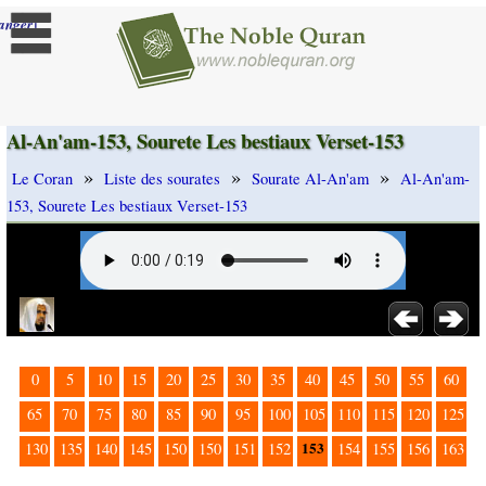
]
anger
Al-An'am-153, Sourete Les bestiaux Verset-153
»
»
»
Le Coran
Liste des sourates
Sourate Al-An'am
Al-An'am-
153, Sourete Les bestiaux Verset-153
0
5
10
15
20
25
30
35
40
45
50
55
60
65
70
75
80
85
90
95
100
105
110
115
120
125
153
130
135
140
145
150
150
151
152
154
155
156
163