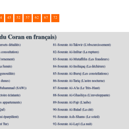
4
45
52
57
62
67
72
du Coran en français)
rsets détaillés)
81-Sourate At-Takwir (L'obscurcissement)
 consultation)
82-Sourate Al-Infitar (La rupture)
'ornement)
83-Sourate Al-Mutaffifin (Les fraudeurs)
a fumée)
84-Sourate Al-Inshiqaq (La déchirure)
genouillée)
85-Sourate Al-Buruj (Les constellations)
 dunes)
86-Sourate At-Tariq (L'astre nocturne)
(Muhammad (SAW))
87-Sourate Al-A'la (Le Très-Haut)
toire éclatante)
88-Sourate Al-Ghashiya (L'enveloppante)
es appartements)
89-Sourate Al-Fajr (L'aube)
Qaf)
90-Sourate Al-Balad (La cité)
i éparpillent)
91-Sourate Ash-Shams (Le soleil)
nt Tur)
92-Sourate Al-Layl (La nuit)