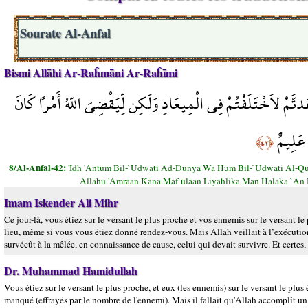
Sourate Al-Anfal
Bismi Allāhi Ar-Raĥmāni Ar-Raĥīmi
َدتَّمْ لاَخْتَلَفْتُمْ فِي الْمِيعَادِ وَلَكِن لِّيَقْضِيَ اللّهُ أَمْراً كَانَ
ٌ عَلِيمٌ
﴿٤٢﴾
8/Al-Anfal-42:
'Idh 'Antum Bil-`Udwati Ad-Dunyā Wa Hum Bil-`Udwati Al-Qu
Allāhu 'Amrāan Kāna Maf`ūlāan Liyahlika Man Halaka `An
Imam Iskender Ali Mihr
Ce jour-là, vous étiez sur le versant le plus proche et vos ennemis sur le versant le
lieu, même si vous vous étiez donné rendez-vous. Mais Allah veillait à l’exécution d
survécût à la mêlée, en connaissance de cause, celui qui devait survivre. Et certes
Dr. Muhammad Hamidullah
Vous étiez sur le versant le plus proche, et eux (les ennemis) sur le versant le plu
manqué (effrayés par le nombre de l'ennemi). Mais il fallait qu'Allah accomplît un or