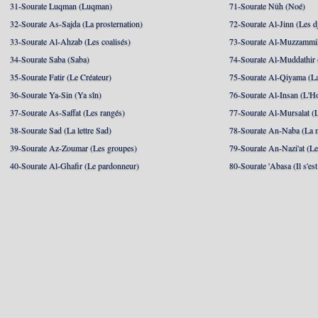
31-Sourate Luqman (Luqman)
71-Sourate Nûh (Noé)
32-Sourate As-Sajda (La prosternation)
72-Sourate Al-Jinn (Les d
33-Sourate Al-Ahzab (Les coalisés)
73-Sourate Al-Muzzammil
34-Sourate Saba (Saba)
74-Sourate Al-Muddathir 
35-Sourate Fatir (Le Créateur)
75-Sourate Al-Qiyama (La
36-Sourate Ya-Sin (Ya sîn)
76-Sourate Al-Insan (L'
37-Sourate As-Saffat (Les rangés)
77-Sourate Al-Mursalat (
38-Sourate Sad (La lettre Sad)
78-Sourate An-Naba (La n
39-Sourate Az-Zoumar (Les groupes)
79-Sourate An-Nazi'at (Le
40-Sourate Al-Ghafir (Le pardonneur)
80-Sourate 'Abasa (Il s'es