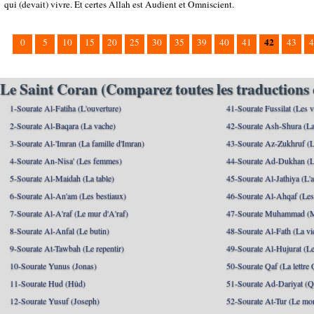
qui (devait) vivre. Et certes Allah est Audient et Omniscient.
42
0
5
10
15
20
25
30
35
39
40
41
43
4
Le Saint Coran (Comparez toutes les traductions 
1-Sourate Al-Fatiha (L'ouverture)
41-Sourate Fussilat (Les ve
2-Sourate Al-Baqara (La vache)
42-Sourate Ash-Shura (La
3-Sourate Al-'Imran (La famille d'Imran)
43-Sourate Az-Zukhruf (L
4-Sourate An-Nisa' (Les femmes)
44-Sourate Ad-Dukhan (L
5-Sourate Al-Maidah (La table)
45-Sourate Al-Jathiya (L'a
6-Sourate Al-An'am (Les bestiaux)
46-Sourate Al-Ahqaf (Les
7-Sourate Al-A'raf (Le mur d'A'raf)
47-Sourate Muhammad 
8-Sourate Al-Anfal (Le butin)
48-Sourate Al-Fath (La vic
9-Sourate At-Tawbah (Le repentir)
49-Sourate Al-Hujurat (L
10-Sourate Yunus (Jonas)
50-Sourate Qaf (La lettre 
11-Sourate Hud (Hûd)
51-Sourate Ad-Dariyat (Qu
12-Sourate Yusuf (Joseph)
52-Sourate At-Tur (Le mo