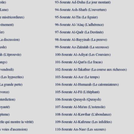
oile)
93-Sourate Ad-Duha (Le jour montant)
 Lune)
94-Sourate Ash-Sharh (L'ouverture)
 miséricordieux)
95-Sourate At-Tin (Le figuier)
événement)
96-Sourate Al-'Alaq (L'adhérence)
er)
97-Sourate Al-Qadr (La Destinée)
La discussion)
98-Sourate Al-Bayyinah (La preuve)
xode)
99-Sourate Az-Zalzalah (La secousse)
h (L'éprouvée)
100-Sourate Al-Adiyat (Les Coursiers)
angs)
101-Sourate Al-Qari'a (Le fracas)
 vendredi)
102-Sourate At-Takathur (La course aux richesses)
(Les hypocrites)
103-Sourate Al-Asr (Le temps)
La grande perte)
104-Sourate Al-Humazah (Le calomniateurs)
ivorce)
105-Sourate Al-Fil (L'éléphant)
terdiction)
106-Sourate Quraysh (Quraysh)
oyauté)
107-Sourate Al-Ma'un (L'ustensile)
 plume)
108-Sourate Al-Kawthar (L'abondance)
le qui montre la vérité)
109-Sourate Al-Kafirune (Les infidèles)
s voies d'ascension)
110-Sourate An-Nasr (Les secours)