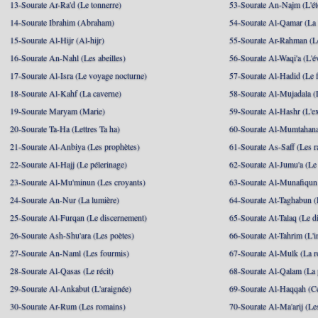
13-Sourate Ar-Ra'd (Le tonnerre)
53-Sourate An-Najm (L'ét
14-Sourate Ibrahim (Abraham)
54-Sourate Al-Qamar (La
15-Sourate Al-Hijr (Al-hijr)
55-Sourate Ar-Rahman (Le
16-Sourate An-Nahl (Les abeilles)
56-Sourate Al-Waqi'a (L'
17-Sourate Al-Isra (Le voyage nocturne)
57-Sourate Al-Hadid (Le f
18-Sourate Al-Kahf (La caverne)
58-Sourate Al-Mujadala (
19-Sourate Maryam (Marie)
59-Sourate Al-Hashr (L'e
20-Sourate Ta-Ha (Lettres Ta ha)
60-Sourate Al-Mumtahana
21-Sourate Al-Anbiya (Les prophètes)
61-Sourate As-Saff (Les r
22-Sourate Al-Hajj (Le pélerinage)
62-Sourate Al-Jumu'a (Le
23-Sourate Al-Mu'minun (Les croyants)
63-Sourate Al-Munafiqun 
24-Sourate An-Nur (La lumière)
64-Sourate At-Taghabun (
25-Sourate Al-Furqan (Le discernement)
65-Sourate At-Talaq (Le d
26-Sourate Ash-Shu'ara (Les poètes)
66-Sourate At-Tahrim (L'in
27-Sourate An-Naml (Les fourmis)
67-Sourate Al-Mulk (La r
28-Sourate Al-Qasas (Le récit)
68-Sourate Al-Qalam (La
29-Sourate Al-Ankabut (L'araignée)
69-Sourate Al-Haqqah (Cel
30-Sourate Ar-Rum (Les romains)
70-Sourate Al-Ma'arij (Le