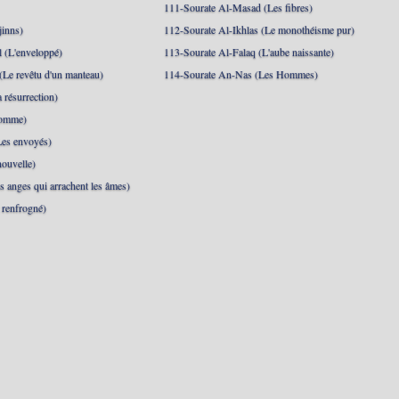
111-Sourate Al-Masad (Les fibres)
jinns)
112-Sourate Al-Ikhlas (Le monothéisme pur)
 (L'enveloppé)
113-Sourate Al-Falaq (L'aube naissante)
(Le revêtu d'un manteau)
114-Sourate An-Nas (Les Hommes)
 résurrection)
Homme)
Les envoyés)
ouvelle)
s anges qui arrachent les âmes)
t renfrogné)