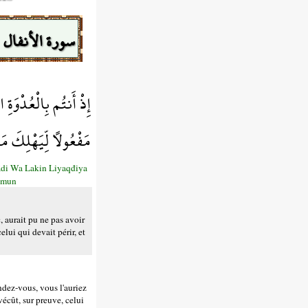
سورة الأنفال
إِذْ أَنتُم بِالْعُدْوَةِ
مَفْعُولاً لِّيَهْلِكَ مَ
di Wa Lakin Liyaqđiya
īmun
, aurait pu ne pas avoir
lui qui devait périr, et
endez-vous, vous l'auriez
vécût, sur preuve, celui