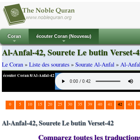
Coran
écouter Coran (Nouveau)
+
+
Al-Anfal-42, Sourete Le butin Verset-4
Le Coran
»
Liste des sourates
»
Sourate Al-Anfal
»
Al-Anfal
écouter Coran 8/Al-Anfal-42
42
0
5
10
15
20
25
30
35
39
40
41
43
4
Al-Anfal-42, Sourete Le butin Verset-42
Comparez toutes les traductions 