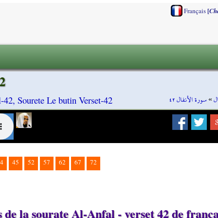
[
Français
Ch
2
سورة الأنفال ٤٢
»
ل
-42, Sourete Le butin Verset-42
4
45
52
57
62
67
72
de la sourate Al-Anfal - verset 42 de frança