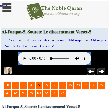
]
anger
Al-Furqan-5, Sourete Le discernement Verset-5
»
»
»
Le Coran
Liste des sourates
Sourate Al-Furqan
Al-Furqan-
5, Sourete Le discernement Verset-5
5
0
2
3
4
6
7
8
15
20
25
30
35
40
45
50
55
60
65
70
75
Al-Furqan-5, Sourete Le discernement Verset-5