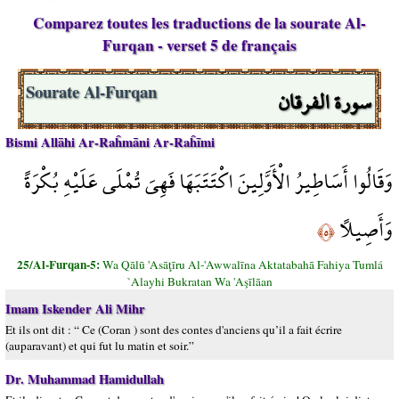
Comparez toutes les traductions de la sourate Al-
Furqan - verset 5 de français
سورة الفرقان
Sourate Al-Furqan
Bismi Allāhi Ar-Raĥmāni Ar-Raĥīmi
وَقَالُوا أَسَاطِيرُ الْأَوَّلِينَ اكْتَتَبَهَا فَهِيَ تُمْلَى عَلَيْهِ بُكْرَةً
وَأَصِيلًا
﴿٥﴾
25/Al-Furqan-5:
Wa Qālū 'Asāţīru Al-'Awwalīna Aktatabahā Fahiya Tumlá
`Alayhi Bukratan Wa 'Aşīlāan
Imam Iskender Ali Mihr
Et ils ont dit : “ Ce (Coran ) sont des contes d'anciens qu’il a fait écrire
(auparavant) et qui fut lu matin et soir.”
Dr. Muhammad Hamidullah