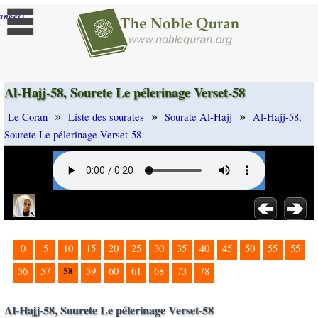
]
anger
Al-Hajj-58, Sourete Le pélerinage Verset-58
»
»
»
Le Coran
Liste des sourates
Sourate Al-Hajj
Al-Hajj-58,
Sourete Le pélerinage Verset-58
0
5
10
15
20
25
30
35
40
45
50
55
55
58
56
57
59
60
61
68
73
78
Al-Hajj-58, Sourete Le pélerinage Verset-58