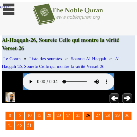
]
anger
Al-Haqqah-26, Sourete Celle qui montre la vérité
Verset-26
»
»
»
Le Coran
Liste des sourates
Sourate Al-Haqqah
Al-
Haqqah-26, Sourete Celle qui montre la vérité Verset-26
26
0
5
10
15
20
23
24
25
27
28
29
36
41
46
51