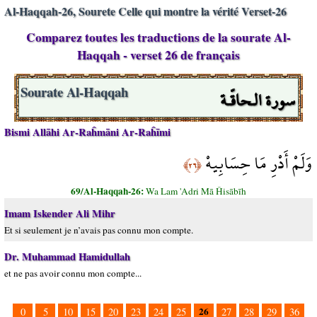
Al-Haqqah-26, Sourete Celle qui montre la vérité Verset-26
Comparez toutes les traductions de la sourate Al-
Haqqah - verset 26 de français
سورة الـحاقّـة
Sourate Al-Haqqah
Bismi Allāhi Ar-Raĥmāni Ar-Raĥīmi
وَلَمْ أَدْرِ مَا حِسَابِيهْ
﴿٢٦﴾
69/Al-Haqqah-26:
Wa Lam 'Adri Mā Ĥisābīh
Imam Iskender Ali Mihr
Et si seulement je n’avais pas connu mon compte.
Dr. Muhammad Hamidullah
et ne pas avoir connu mon compte...
26
0
5
10
15
20
23
24
25
27
28
29
36