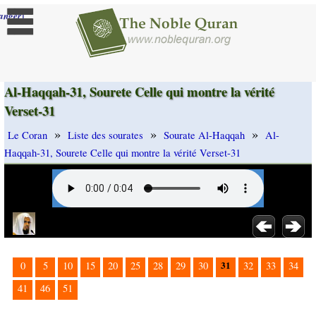
]
anger
Al-Haqqah-31, Sourete Celle qui montre la vérité
Verset-31
»
»
»
Le Coran
Liste des sourates
Sourate Al-Haqqah
Al-
Haqqah-31, Sourete Celle qui montre la vérité Verset-31
31
0
5
10
15
20
25
28
29
30
32
33
34
41
46
51