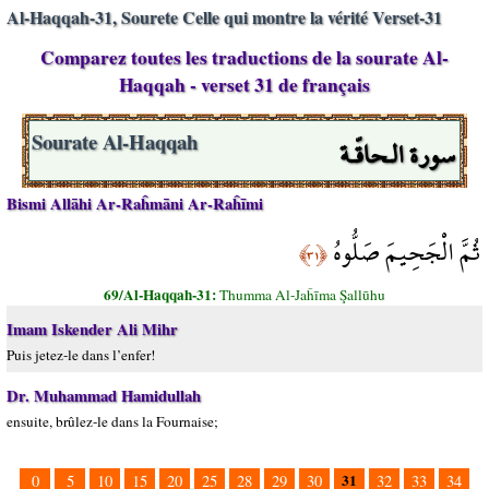
Al-Haqqah-31, Sourete Celle qui montre la vérité Verset-31
Comparez toutes les traductions de la sourate Al-
Haqqah - verset 31 de français
سورة الـحاقّـة
Sourate Al-Haqqah
Bismi Allāhi Ar-Raĥmāni Ar-Raĥīmi
ثُمَّ الْجَحِيمَ صَلُّوهُ
﴿٣١﴾
69/Al-Haqqah-31:
Thumma Al-Jaĥīma Şallūhu
Imam Iskender Ali Mihr
Puis jetez-le dans l’enfer!
Dr. Muhammad Hamidullah
ensuite, brûlez-le dans la Fournaise;
31
0
5
10
15
20
25
28
29
30
32
33
34