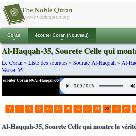
Coran
écouter Coran (Nouveau)
+
+
Al-Haqqah-35, Sourete Celle qui montre
Le Coran
»
Liste des sourates
»
Sourate Al-Haqqah
»
Al-Haq
Verset-35
écouter Coran 69/Al-Haqqah-35
35
0
5
10
15
20
25
30
32
33
34
36
37
3
Al-Haqqah-35, Sourete Celle qui montre la vérité