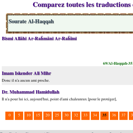
Comparez toutes les traductions 
Sourate Al-Haqqah
Bismi Allāhi Ar-Raĥmāni Ar-Raĥīmi
69/Al-Haqqah-35
Imam Iskender Ali Mihr
Donc il n'a aucun ami proche.
Dr. Muhammad Hamidullah
Il n'a pour lui ici, aujourd'hui, point d'ami chaleureux [pour le protéger],
35
0
5
10
15
20
25
30
32
33
34
36
37
3