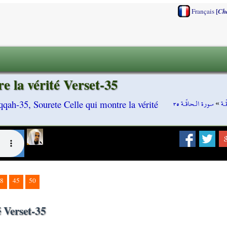
[
Français
Ch
 la vérité Verset-35
سورة الـحاقّـة ٣٥
»
ـة
qah-35, Sourete Celle qui montre la vérité
8
45
50
 Verset-35