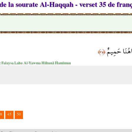
de la sourate Al-Haqqah - verset 35 de franç
هَاهُنَا حَمِيمٌ
﴿٣٥﴾
:
Falaysa Lahu Al-Yawma Hāhunā Ĥamīmun
8
45
50