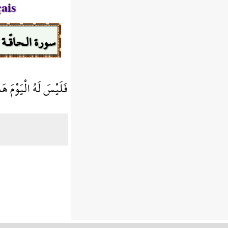
ais
سورة الـحاقّـة
فَلَيْسَ لَهُ الْيَوْمَ 