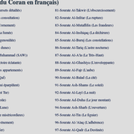
du Coran en français)
rsets détaillés)
81-Sourate At-Takwir (L'obscurcissement)
 consultation)
82-Sourate Al-Infitar (La rupture)
'ornement)
83-Sourate Al-Mutaffifin (Les fraudeurs)
a fumée)
84-Sourate Al-Inshiqaq (La déchirure)
genouillée)
85-Sourate Al-Buruj (Les constellations)
 dunes)
86-Sourate At-Tariq (L'astre nocturne)
(Muhammad (SAW))
87-Sourate Al-A'la (Le Très-Haut)
toire éclatante)
88-Sourate Al-Ghashiya (L'enveloppante)
es appartements)
89-Sourate Al-Fajr (L'aube)
Qaf)
90-Sourate Al-Balad (La cité)
i éparpillent)
91-Sourate Ash-Shams (Le soleil)
nt Tur)
92-Sourate Al-Layl (La nuit)
oile)
93-Sourate Ad-Duha (Le jour montant)
 Lune)
94-Sourate Ash-Sharh (L'ouverture)
 miséricordieux)
95-Sourate At-Tin (Le figuier)
événement)
96-Sourate Al-'Alaq (L'adhérence)
er)
97-Sourate Al-Qadr (La Destinée)