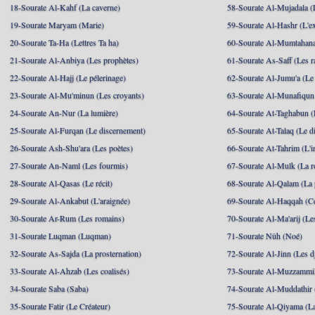
18-Sourate Al-Kahf (La caverne)
58-Sourate Al-Mujadala (
19-Sourate Maryam (Marie)
59-Sourate Al-Hashr (L'e
20-Sourate Ta-Ha (Lettres Ta ha)
60-Sourate Al-Mumtahana
21-Sourate Al-Anbiya (Les prophètes)
61-Sourate As-Saff (Les r
22-Sourate Al-Hajj (Le pélerinage)
62-Sourate Al-Jumu'a (Le
23-Sourate Al-Mu'minun (Les croyants)
63-Sourate Al-Munafiqun 
24-Sourate An-Nur (La lumière)
64-Sourate At-Taghabun (
25-Sourate Al-Furqan (Le discernement)
65-Sourate At-Talaq (Le d
26-Sourate Ash-Shu'ara (Les poètes)
66-Sourate At-Tahrim (L'in
27-Sourate An-Naml (Les fourmis)
67-Sourate Al-Mulk (La r
28-Sourate Al-Qasas (Le récit)
68-Sourate Al-Qalam (La
29-Sourate Al-Ankabut (L'araignée)
69-Sourate Al-Haqqah (Cel
30-Sourate Ar-Rum (Les romains)
70-Sourate Al-Ma'arij (Le
31-Sourate Luqman (Luqman)
71-Sourate Nûh (Noé)
32-Sourate As-Sajda (La prosternation)
72-Sourate Al-Jinn (Les d
33-Sourate Al-Ahzab (Les coalisés)
73-Sourate Al-Muzzammil
34-Sourate Saba (Saba)
74-Sourate Al-Muddathir 
35-Sourate Fatir (Le Créateur)
75-Sourate Al-Qiyama (La