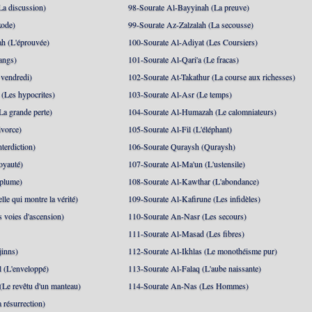
La discussion)
98-Sourate Al-Bayyinah (La preuve)
xode)
99-Sourate Az-Zalzalah (La secousse)
h (L'éprouvée)
100-Sourate Al-Adiyat (Les Coursiers)
angs)
101-Sourate Al-Qari'a (Le fracas)
 vendredi)
102-Sourate At-Takathur (La course aux richesses)
(Les hypocrites)
103-Sourate Al-Asr (Le temps)
La grande perte)
104-Sourate Al-Humazah (Le calomniateurs)
ivorce)
105-Sourate Al-Fil (L'éléphant)
terdiction)
106-Sourate Quraysh (Quraysh)
oyauté)
107-Sourate Al-Ma'un (L'ustensile)
 plume)
108-Sourate Al-Kawthar (L'abondance)
le qui montre la vérité)
109-Sourate Al-Kafirune (Les infidèles)
s voies d'ascension)
110-Sourate An-Nasr (Les secours)
111-Sourate Al-Masad (Les fibres)
jinns)
112-Sourate Al-Ikhlas (Le monothéisme pur)
 (L'enveloppé)
113-Sourate Al-Falaq (L'aube naissante)
(Le revêtu d'un manteau)
114-Sourate An-Nas (Les Hommes)
 résurrection)