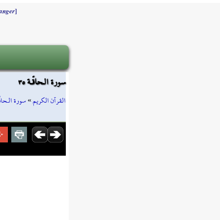
]
anger
سورة الـحاقّـة ٣٥
سورة الـحاقّ
»
القرآن الكريم