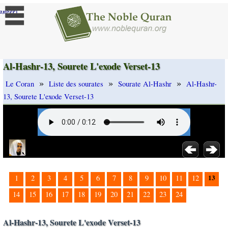
]
anger
Al-Hashr-13, Sourete L'exode Verset-13
»
»
»
Le Coran
Liste des sourates
Sourate Al-Hashr
Al-Hashr-
13, Sourete L'exode Verset-13
13
1
2
3
4
5
6
7
8
9
10
11
12
14
15
16
17
18
19
20
21
22
23
24
Al-Hashr-13, Sourete L'exode Verset-13