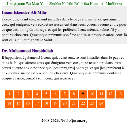
Khaşāşatun Wa Man Yūqa Shuĥĥa Nafsihi Fa'ūlā'ika Humu Al-Mufliĥūna
Imam Iskender Ali Mihr
à ceux qui, avant eux, se sont installés dans le pays et dans la foi, qui aiment
ceux qui émigrent vers eux, et ne ressentent dans leurs coeurs aucune envie pour
ce que ces immigrés ont reçu, et qui les préfèrent à eux-mêmes, même s'il y a
pénurie chez eux. Quiconque prémunit son âme contre sa propre avarice, ceux-là
sont ceux qui atteignent le Salut.
Dr. Muhammad Hamidullah
Il [appartient également] à ceux qui, avant eux, se sont installés dans le pays et
dans la foi, qui aiment ceux qui émigrent vers eux, et ne ressentent dans leurs
cœurs aucune envie pour ce que [ces immigrés] ont reçu, et qui [les] préfèrent à
eux-mêmes, même s'il y a pénurie chez eux. Quiconque se prémunit contre sa
propre avarice, ceux-là sont ceux qui réussissent.
9
1
2
3
4
5
6
7
8
10
11
12
13
14
15
16
17
18
19
20
21
22
23
24
2008-2026, NobleQuran.org