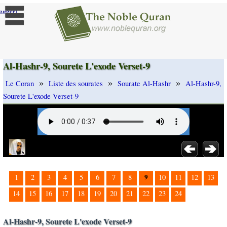
]
anger
Al-Hashr-9, Sourete L'exode Verset-9
»
»
»
Le Coran
Liste des sourates
Sourate Al-Hashr
Al-Hashr-9,
Sourete L'exode Verset-9
9
1
2
3
4
5
6
7
8
10
11
12
13
14
15
16
17
18
19
20
21
22
23
24
Al-Hashr-9, Sourete L'exode Verset-9