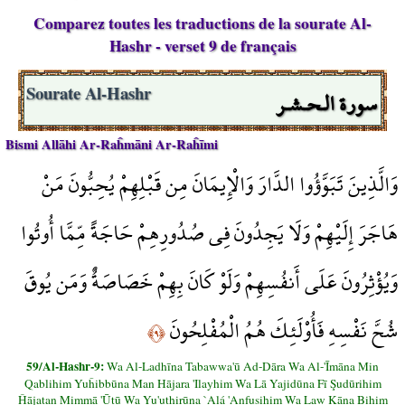
Comparez toutes les traductions de la sourate Al-
Hashr - verset 9 de français
سورة الـحـشـر
Sourate Al-Hashr
Bismi Allāhi Ar-Raĥmāni Ar-Raĥīmi
وَالَّذِينَ تَبَوَّؤُوا الدَّارَ وَالْإِيمَانَ مِن قَبْلِهِمْ يُحِبُّونَ مَنْ
هَاجَرَ إِلَيْهِمْ وَلَا يَجِدُونَ فِي صُدُورِهِمْ حَاجَةً مِّمَّا أُوتُوا
وَيُؤْثِرُونَ عَلَى أَنفُسِهِمْ وَلَوْ كَانَ بِهِمْ خَصَاصَةٌ وَمَن يُوقَ
شُحَّ نَفْسِهِ فَأُوْلَئِكَ هُمُ الْمُفْلِحُونَ
﴿٩﴾
59/Al-Hashr-9:
Wa Al-Ladhīna Tabawwa'ū Ad-Dāra Wa Al-'Īmāna Min
Qablihim Yuĥibbūna Man Hājara 'Ilayhim Wa Lā Yajidūna Fī Şudūrihim
Ĥājatan Mimmā 'Ūtū Wa Yu'uthirūna `Alá 'Anfusihim Wa Law Kāna Bihim