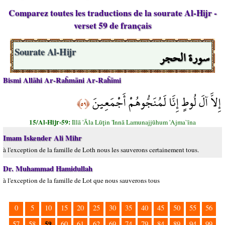
Comparez toutes les traductions de la sourate Al-Hijr -
verset 59 de français
سورة الحجر
Sourate Al-Hijr
Bismi Allāhi Ar-Raĥmāni Ar-Raĥīmi
إِلاَّ آلَ لُوطٍ إِنَّا لَمُنَجُّوهُمْ أَجْمَعِينَ
﴿٥٩﴾
15/Al-Hijr-59:
Illā 'Āla Lūţin 'Innā Lamunajjūhum 'Ajma`īna
Imam Iskender Ali Mihr
à l'exception de la famille de Loth nous les sauverons certainement tous.
Dr. Muhammad Hamidullah
à l'exception de la famille de Lot que nous sauverons tous
0
5
10
15
20
25
30
35
40
45
50
55
56
59
57
58
60
61
62
69
74
79
84
89
94
99