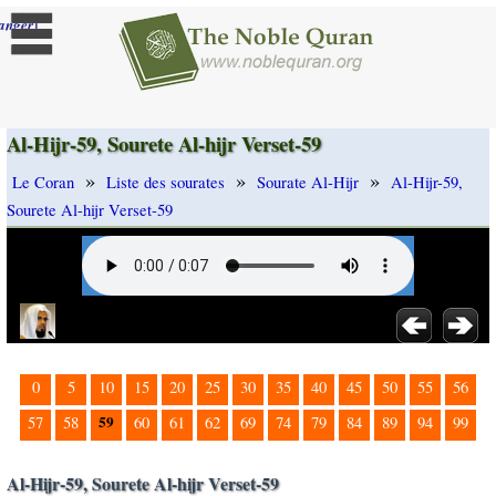
]
anger
Al-Hijr-59, Sourete Al-hijr Verset-59
»
»
»
Le Coran
Liste des sourates
Sourate Al-Hijr
Al-Hijr-59,
Sourete Al-hijr Verset-59
0
5
10
15
20
25
30
35
40
45
50
55
56
59
57
58
60
61
62
69
74
79
84
89
94
99
Al-Hijr-59, Sourete Al-hijr Verset-59