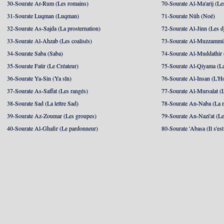
30-Sourate Ar-Rum (Les romains)
70-Sourate Al-Ma'arij (Le
31-Sourate Luqman (Luqman)
71-Sourate Nûh (Noé)
32-Sourate As-Sajda (La prosternation)
72-Sourate Al-Jinn (Les d
33-Sourate Al-Ahzab (Les coalisés)
73-Sourate Al-Muzzammil
34-Sourate Saba (Saba)
74-Sourate Al-Muddathir 
35-Sourate Fatir (Le Créateur)
75-Sourate Al-Qiyama (La
36-Sourate Ya-Sin (Ya sîn)
76-Sourate Al-Insan (L'
37-Sourate As-Saffat (Les rangés)
77-Sourate Al-Mursalat (
38-Sourate Sad (La lettre Sad)
78-Sourate An-Naba (La n
39-Sourate Az-Zoumar (Les groupes)
79-Sourate An-Nazi'at (Le
40-Sourate Al-Ghafir (Le pardonneur)
80-Sourate 'Abasa (Il s'es