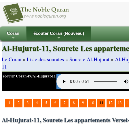
Coran
écouter Coran (Nouveau)
+
+
Al-Hujurat-11, Sourete Les apparteme
Le Coran
»
Liste des sourates
»
Sourate Al-Hujurat
»
Al-Huj
11
écouter Coran 49/Al-Hujurat-11
11
1
2
3
4
5
6
7
8
9
10
12
13
1
Al-Hujurat-11, Sourete Les appartements Verset