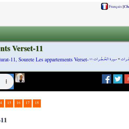
[
Français
Ch
nts Verset-11
سورة الحُـجُـرات ١١
»
ُـرات
urat-11, Sourete Les appartements Verset-
4
15
16
17
18
-11