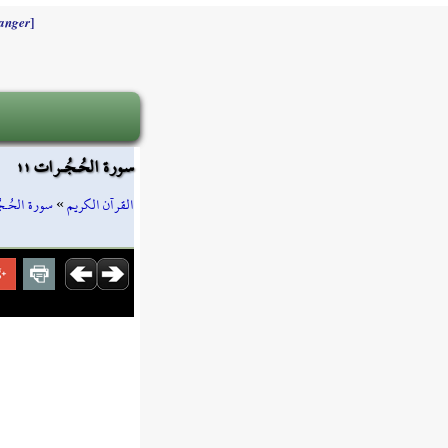
]
anger
سورة الحُـجُـرات ١١
سورة الحُـج
»
القرآن الكريم