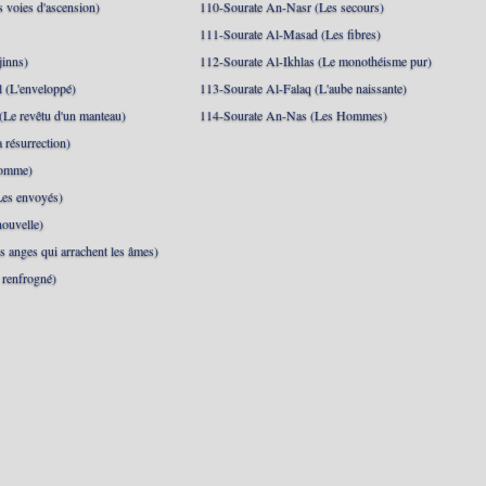
s voies d'ascension)
110-Sourate An-Nasr (Les secours)
111-Sourate Al-Masad (Les fibres)
jinns)
112-Sourate Al-Ikhlas (Le monothéisme pur)
 (L'enveloppé)
113-Sourate Al-Falaq (L'aube naissante)
(Le revêtu d'un manteau)
114-Sourate An-Nas (Les Hommes)
 résurrection)
Homme)
Les envoyés)
ouvelle)
s anges qui arrachent les âmes)
t renfrogné)