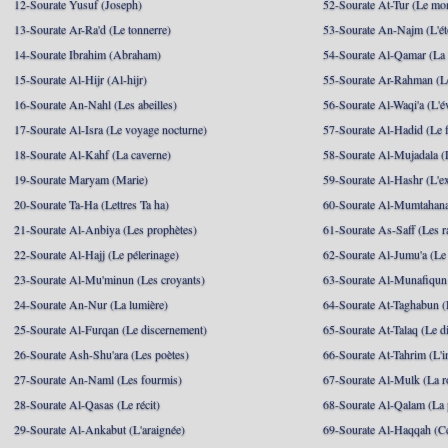
12-Sourate Yusuf (Joseph)
52-Sourate At-Tur (Le mo
13-Sourate Ar-Ra'd (Le tonnerre)
53-Sourate An-Najm (L'ét
14-Sourate Ibrahim (Abraham)
54-Sourate Al-Qamar (La
15-Sourate Al-Hijr (Al-hijr)
55-Sourate Ar-Rahman (Le
16-Sourate An-Nahl (Les abeilles)
56-Sourate Al-Waqi'a (L'
17-Sourate Al-Isra (Le voyage nocturne)
57-Sourate Al-Hadid (Le f
18-Sourate Al-Kahf (La caverne)
58-Sourate Al-Mujadala (
19-Sourate Maryam (Marie)
59-Sourate Al-Hashr (L'e
20-Sourate Ta-Ha (Lettres Ta ha)
60-Sourate Al-Mumtahana
21-Sourate Al-Anbiya (Les prophètes)
61-Sourate As-Saff (Les r
22-Sourate Al-Hajj (Le pélerinage)
62-Sourate Al-Jumu'a (Le
23-Sourate Al-Mu'minun (Les croyants)
63-Sourate Al-Munafiqun 
24-Sourate An-Nur (La lumière)
64-Sourate At-Taghabun (
25-Sourate Al-Furqan (Le discernement)
65-Sourate At-Talaq (Le d
26-Sourate Ash-Shu'ara (Les poètes)
66-Sourate At-Tahrim (L'in
27-Sourate An-Naml (Les fourmis)
67-Sourate Al-Mulk (La r
28-Sourate Al-Qasas (Le récit)
68-Sourate Al-Qalam (La
29-Sourate Al-Ankabut (L'araignée)
69-Sourate Al-Haqqah (Cel