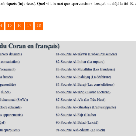
obriquets (injurieux). Quel vilain mot que «perversion» lorsqu'on a déjà la foi. Et
4
15
16
17
18
du Coran en français)
rsets détaillés)
81-Sourate At-Takwir (L'obscurcissement)
 consultation)
82-Sourate Al-Infitar (La rupture)
'ornement)
83-Sourate Al-Mutaffifin (Les fraudeurs)
a fumée)
84-Sourate Al-Inshiqaq (La déchirure)
genouillée)
85-Sourate Al-Buruj (Les constellations)
 dunes)
86-Sourate At-Tariq (L'astre nocturne)
(Muhammad (SAW))
87-Sourate Al-A'la (Le Très-Haut)
toire éclatante)
88-Sourate Al-Ghashiya (L'enveloppante)
es appartements)
89-Sourate Al-Fajr (L'aube)
Qaf)
90-Sourate Al-Balad (La cité)
i éparpillent)
91-Sourate Ash-Shams (Le soleil)