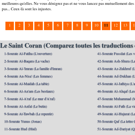
meilleures qu'elles. Ne vous dénigrez pas et ne vous lancez pas mutuellement des s
pas... Ceux-là sont les injustes.
11
1
2
3
4
5
6
7
8
9
10
12
13
1
Le Saint Coran (Comparez toutes les traductions 
1-Sourate Al-Fatiha (L'ouverture)
41-Sourate Fussilat (Les ve
2-Sourate Al-Baqara (La vache)
42-Sourate Ash-Shura (La
3-Sourate Al-'Imran (La famille d'Imran)
43-Sourate Az-Zukhruf (L
4-Sourate An-Nisa' (Les femmes)
44-Sourate Ad-Dukhan (L
5-Sourate Al-Maidah (La table)
45-Sourate Al-Jathiya (L'a
6-Sourate Al-An'am (Les bestiaux)
46-Sourate Al-Ahqaf (Les
7-Sourate Al-A'raf (Le mur d'A'raf)
47-Sourate Muhammad 
8-Sourate Al-Anfal (Le butin)
48-Sourate Al-Fath (La vic
9-Sourate At-Tawbah (Le repentir)
49-Sourate Al-Hujurat (L
10-Sourate Yunus (Jonas)
50-Sourate Qaf (La lettre 
11-Sourate Hud (Hûd)
51-Sourate Ad-Dariyat (Qu