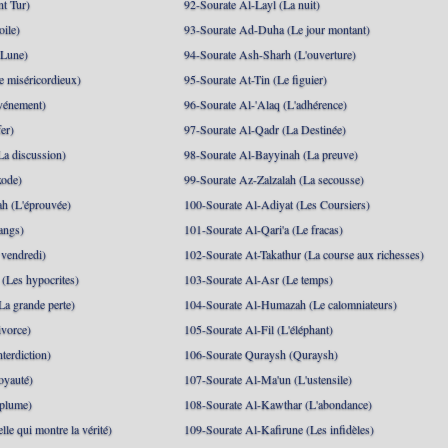
nt Tur)
92-Sourate Al-Layl (La nuit)
oile)
93-Sourate Ad-Duha (Le jour montant)
 Lune)
94-Sourate Ash-Sharh (L'ouverture)
 miséricordieux)
95-Sourate At-Tin (Le figuier)
événement)
96-Sourate Al-'Alaq (L'adhérence)
er)
97-Sourate Al-Qadr (La Destinée)
La discussion)
98-Sourate Al-Bayyinah (La preuve)
xode)
99-Sourate Az-Zalzalah (La secousse)
h (L'éprouvée)
100-Sourate Al-Adiyat (Les Coursiers)
angs)
101-Sourate Al-Qari'a (Le fracas)
 vendredi)
102-Sourate At-Takathur (La course aux richesses)
(Les hypocrites)
103-Sourate Al-Asr (Le temps)
La grande perte)
104-Sourate Al-Humazah (Le calomniateurs)
ivorce)
105-Sourate Al-Fil (L'éléphant)
terdiction)
106-Sourate Quraysh (Quraysh)
oyauté)
107-Sourate Al-Ma'un (L'ustensile)
 plume)
108-Sourate Al-Kawthar (L'abondance)
le qui montre la vérité)
109-Sourate Al-Kafirune (Les infidèles)