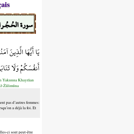
çais
سورة الحُـجُـر
يَا أَيُّهَا الَّذِينَ آم
أَنفُسَكُمْ وَلَا تَنَابَ
An Yakunna Khayrāan
Až-Žālimūna
llent pas d’autres femmes:
qu’on a déjà la foi. Et
les-ci sont peut-être