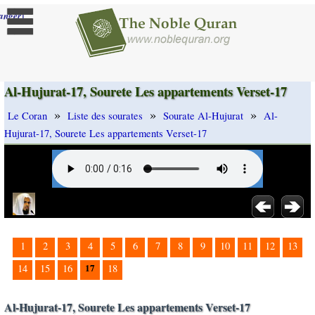
]
anger
Al-Hujurat-17, Sourete Les appartements Verset-17
»
»
»
Le Coran
Liste des sourates
Sourate Al-Hujurat
Al-
Hujurat-17, Sourete Les appartements Verset-17
1
2
3
4
5
6
7
8
9
10
11
12
13
17
14
15
16
18
Al-Hujurat-17, Sourete Les appartements Verset-17