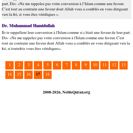
part. Dis: «Ne me rappelez pas votre conversion à l’Islam comme une faveur.
C’est tout au contraire une faveur dont Allah vous a comblés en vous dirigeant
vers la foi, si vous êtes véridiques ».
Dr. Muhammad Hamidullah
Ils te rappellent leur conversion à l'Islam comme si c'était une faveur de leur part.
Dis: «Ne me rappelez pas votre conversion à l'Islam comme une faveur. C'est
tout au contraire une faveur dont Allah vous a comblés en vous dirigeant vers la
foi, si toutefois vous êtes véridiques».
1
2
3
4
5
6
7
8
9
10
11
12
13
17
14
15
16
18
2008-2026, NobleQuran.org