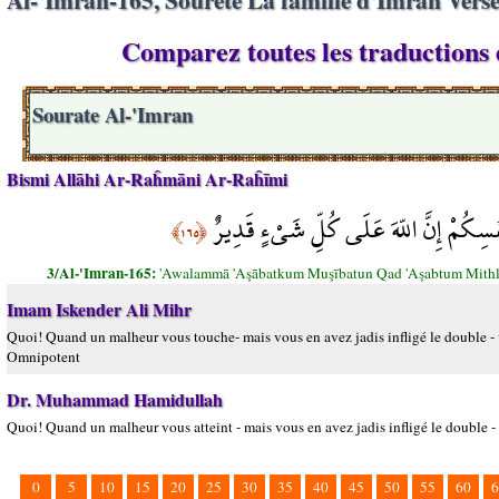
Comparez toutes les traductions d
Sourate Al-'Imran
Bismi Allāhi Ar-Raĥmāni Ar-Raĥīmi
ْفُسِكُمْ إِنَّ اللّهَ عَلَى كُلِّ شَيْءٍ قَدِيرٌ
﴿١٦٥﴾
3/Al-'Imran-165:
'Awalammā 'Aşābatkum Muşībatun Qad 'Aşabtum Mithla
Imam Iskender Ali Mihr
Quoi! Quand un malheur vous touche- mais vous en avez jadis infligé le double - v
Omnipotent
Dr. Muhammad Hamidullah
Quoi! Quand un malheur vous atteint - mais vous en avez jadis infligé le double 
0
5
10
15
20
25
30
35
40
45
50
55
60
6