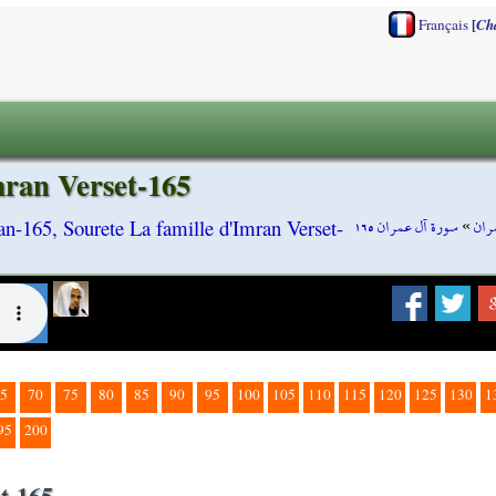
[
Français
Ch
mran Verset-165
سورة آل عمران ١٦٥
»
ران
an-165, Sourete La famille d'Imran Verset-
5
70
75
80
85
90
95
100
105
110
115
120
125
130
1
95
200
et-165