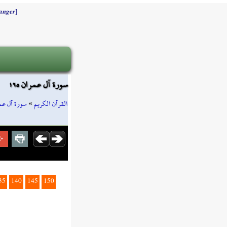
]
anger
سورة آل عمران ١٦٥
سورة آل عم
»
القرآن الكريم
35
140
145
150