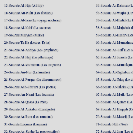
15-Sourate Al-Hijr (Al-hijr)
55-Sourate Ar-Rahman (Le
16-Sourate An-Nahl (Les abeilles)
56-Sourate Al-Waqi'a (L'
17-Sourate Al-Isra (Le voyage nocturne)
57-Sourate Al-Hadid (Le f
18-Sourate Al-Kahf (La caverne)
58-Sourate Al-Mujadala (
19-Sourate Maryam (Marie)
59-Sourate Al-Hashr (L'e
20-Sourate Ta-Ha (Lettres Ta ha)
60-Sourate Al-Mumtahana
21-Sourate Al-Anbiya (Les prophètes)
61-Sourate As-Saff (Les r
22-Sourate Al-Hajj (Le pélerinage)
62-Sourate Al-Jumu'a (Le
23-Sourate Al-Mu'minun (Les croyants)
63-Sourate Al-Munafiqun 
24-Sourate An-Nur (La lumière)
64-Sourate At-Taghabun (
25-Sourate Al-Furqan (Le discernement)
65-Sourate At-Talaq (Le d
26-Sourate Ash-Shu'ara (Les poètes)
66-Sourate At-Tahrim (L'in
27-Sourate An-Naml (Les fourmis)
67-Sourate Al-Mulk (La r
28-Sourate Al-Qasas (Le récit)
68-Sourate Al-Qalam (La
29-Sourate Al-Ankabut (L'araignée)
69-Sourate Al-Haqqah (Cel
30-Sourate Ar-Rum (Les romains)
70-Sourate Al-Ma'arij (Le
31-Sourate Luqman (Luqman)
71-Sourate Nûh (Noé)
32-Sourate As-Sajda (La prosternation)
72-Sourate Al-Jinn (Les d