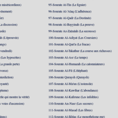
 miséricordieux)
95-Sourate At-Tin (Le figuier)
événement)
96-Sourate Al-'Alaq (L'adhérence)
er)
97-Sourate Al-Qadr (La Destinée)
La discussion)
98-Sourate Al-Bayyinah (La preuve)
xode)
99-Sourate Az-Zalzalah (La secousse)
h (L'éprouvée)
100-Sourate Al-Adiyat (Les Coursiers)
angs)
101-Sourate Al-Qari'a (Le fracas)
 vendredi)
102-Sourate At-Takathur (La course aux richesses)
(Les hypocrites)
103-Sourate Al-Asr (Le temps)
La grande perte)
104-Sourate Al-Humazah (Le calomniateurs)
ivorce)
105-Sourate Al-Fil (L'éléphant)
terdiction)
106-Sourate Quraysh (Quraysh)
oyauté)
107-Sourate Al-Ma'un (L'ustensile)
 plume)
108-Sourate Al-Kawthar (L'abondance)
le qui montre la vérité)
109-Sourate Al-Kafirune (Les infidèles)
s voies d'ascension)
110-Sourate An-Nasr (Les secours)
111-Sourate Al-Masad (Les fibres)
jinns)
112-Sourate Al-Ikhlas (Le monothéisme pur)