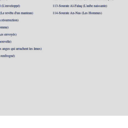
 (L'enveloppé)
113-Sourate Al-Falaq (L'aube naissante)
(Le revêtu d'un manteau)
114-Sourate An-Nas (Les Hommes)
 résurrection)
Homme)
Les envoyés)
ouvelle)
s anges qui arrachent les âmes)
t renfrogné)