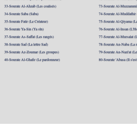
33-Sourate Al-Ahzab (Les coalisés)
73-Sourate Al-Muzzammil
34-Sourate Saba (Saba)
74-Sourate Al-Muddathir 
35-Sourate Fatir (Le Créateur)
75-Sourate Al-Qiyama (La
36-Sourate Ya-Sin (Ya sîn)
76-Sourate Al-Insan (L'
37-Sourate As-Saffat (Les rangés)
77-Sourate Al-Mursalat (
38-Sourate Sad (La lettre Sad)
78-Sourate An-Naba (La n
39-Sourate Az-Zoumar (Les groupes)
79-Sourate An-Nazi'at (Le
40-Sourate Al-Ghafir (Le pardonneur)
80-Sourate 'Abasa (Il s'es