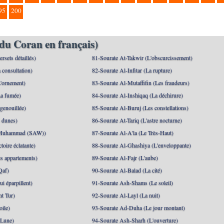
95
200
du Coran en français)
rsets détaillés)
81-Sourate At-Takwir (L'obscurcissement)
 consultation)
82-Sourate Al-Infitar (La rupture)
'ornement)
83-Sourate Al-Mutaffifin (Les fraudeurs)
a fumée)
84-Sourate Al-Inshiqaq (La déchirure)
genouillée)
85-Sourate Al-Buruj (Les constellations)
 dunes)
86-Sourate At-Tariq (L'astre nocturne)
(Muhammad (SAW))
87-Sourate Al-A'la (Le Très-Haut)
toire éclatante)
88-Sourate Al-Ghashiya (L'enveloppante)
es appartements)
89-Sourate Al-Fajr (L'aube)
Qaf)
90-Sourate Al-Balad (La cité)
i éparpillent)
91-Sourate Ash-Shams (Le soleil)
nt Tur)
92-Sourate Al-Layl (La nuit)
oile)
93-Sourate Ad-Duha (Le jour montant)
 Lune)
94-Sourate Ash-Sharh (L'ouverture)