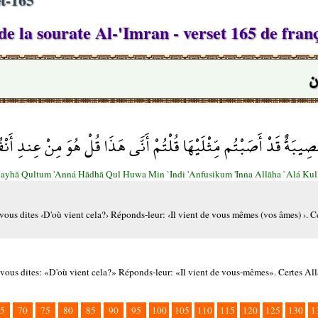
e la sourate Al-'Imran - verset 165 de fran
ن
ُّصِيبَةٌ قَدْ أَصَبْتُم مِّثْلَيْهَا قُلْتُمْ أَنَّى هَذَا قُلْ هُوَ مِنْ عِندِ أَن
yhā Qultum 'Anná Hādhā Qul Huwa Min `Indi 'Anfusikum 'Inna Allāha `Alá Kull
ous dites ‹D'où vient cela?› Réponds-leur: ‹Il vient de vous mêmes (vos âmes) ›. Ce
- vous dites: «D'où vient cela?» Réponds-leur: «Il vient de vous-mêmes». Certes Al
5
70
75
80
85
90
95
100
105
110
115
120
125
130
1