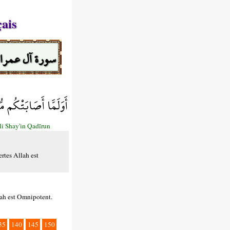
çais
سورة آل عمرا
أَوَلَمَّا أَصَابَتْكُم م
i Shay'in Qadīrun
rtes Allah est
lah est Omnipotent.
35
140
145
150