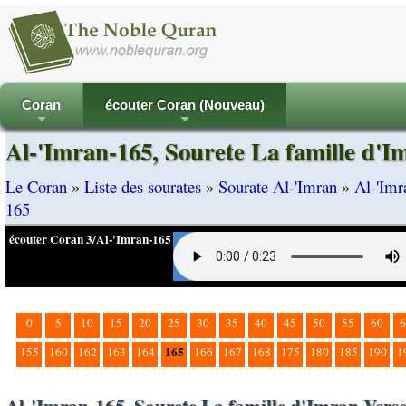
Coran
écouter Coran (Nouveau)
+
+
Al-'Imran-165, Sourete La famille d'I
Le Coran
»
Liste des sourates
»
Sourate Al-'Imran
»
Al-'Imr
165
écouter Coran 3/Al-'Imran-165
0
5
10
15
20
25
30
35
40
45
50
55
60
6
165
155
160
162
163
164
166
167
168
175
180
185
190
1
Al-'Imran-165, Sourete La famille d'Imran Vers