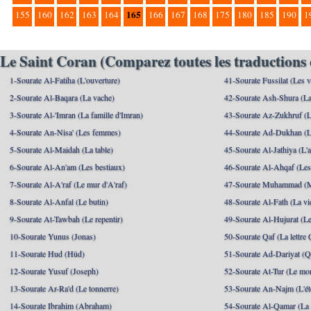
165
155
160
162
163
164
166
167
168
175
180
185
190
1
Le Saint Coran (Comparez toutes les traductions 
1-Sourate Al-Fatiha (L'ouverture)
41-Sourate Fussilat (Les ve
2-Sourate Al-Baqara (La vache)
42-Sourate Ash-Shura (La
3-Sourate Al-'Imran (La famille d'Imran)
43-Sourate Az-Zukhruf (L
4-Sourate An-Nisa' (Les femmes)
44-Sourate Ad-Dukhan (L
5-Sourate Al-Maidah (La table)
45-Sourate Al-Jathiya (L'a
6-Sourate Al-An'am (Les bestiaux)
46-Sourate Al-Ahqaf (Les
7-Sourate Al-A'raf (Le mur d'A'raf)
47-Sourate Muhammad 
8-Sourate Al-Anfal (Le butin)
48-Sourate Al-Fath (La vic
9-Sourate At-Tawbah (Le repentir)
49-Sourate Al-Hujurat (L
10-Sourate Yunus (Jonas)
50-Sourate Qaf (La lettre 
11-Sourate Hud (Hûd)
51-Sourate Ad-Dariyat (Qu
12-Sourate Yusuf (Joseph)
52-Sourate At-Tur (Le mo
13-Sourate Ar-Ra'd (Le tonnerre)
53-Sourate An-Najm (L'ét
14-Sourate Ibrahim (Abraham)
54-Sourate Al-Qamar (La