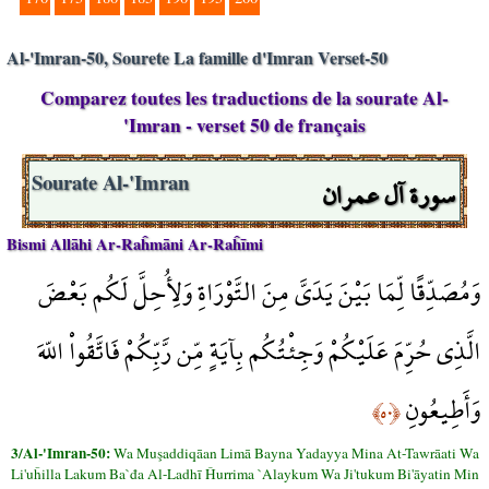
Al-'Imran-50, Sourete La famille d'Imran Verset-50
Comparez toutes les traductions de la sourate Al-
'Imran - verset 50 de français
سورة آل عمران
Sourate Al-'Imran
Bismi Allāhi Ar-Raĥmāni Ar-Raĥīmi
وَمُصَدِّقًا لِّمَا بَيْنَ يَدَيَّ مِنَ التَّوْرَاةِ وَلِأُحِلَّ لَكُم بَعْضَ
الَّذِي حُرِّمَ عَلَيْكُمْ وَجِئْتُكُم بِآيَةٍ مِّن رَّبِّكُمْ فَاتَّقُواْ اللّهَ
وَأَطِيعُونِ
﴿٥٠﴾
3/Al-'Imran-50:
Wa Muşaddiqāan Limā Bayna Yadayya Mina At-Tawrāati Wa
Li'uĥilla Lakum Ba`đa Al-Ladhī Ĥurrima `Alaykum Wa Ji'tukum Bi'āyatin Min