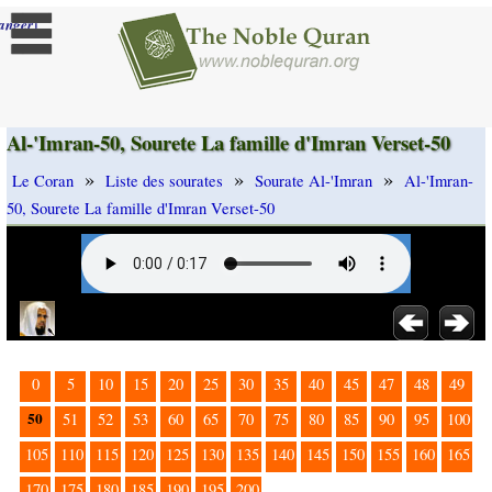
]
anger
Al-'Imran-50, Sourete La famille d'Imran Verset-50
»
»
»
Le Coran
Liste des sourates
Sourate Al-'Imran
Al-'Imran-
50, Sourete La famille d'Imran Verset-50
0
5
10
15
20
25
30
35
40
45
47
48
49
50
51
52
53
60
65
70
75
80
85
90
95
100
105
110
115
120
125
130
135
140
145
150
155
160
165
170
175
180
185
190
195
200