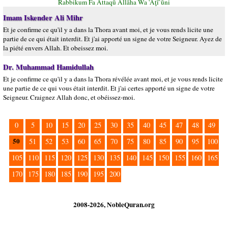
Rabbikum Fa Attaqū Allāha Wa 'Aţī`ūni
Imam Iskender Ali Mihr
Et je confirme ce qu'il y a dans la Thora avant moi, et je vous rends licite une
partie de ce qui était interdit. Et j'ai apporté un signe de votre Seigneur. Ayez de
la piété envers Allah. Et obeissez moi.
Dr. Muhammad Hamidullah
Et je confirme ce qu'il y a dans la Thora révélée avant moi, et je vous rends licite
une partie de ce qui vous était interdit. Et j'ai certes apporté un signe de votre
Seigneur. Craignez Allah donc, et obéissez-moi.
0
5
10
15
20
25
30
35
40
45
47
48
49
50
51
52
53
60
65
70
75
80
85
90
95
100
105
110
115
120
125
130
135
140
145
150
155
160
165
170
175
180
185
190
195
200
2008-2026, NobleQuran.org