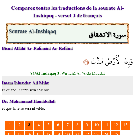
Comparez toutes les traductions de la sourate Al-
Inshiqaq - verset 3 de français
سورة الانشقاق
Sourate Al-Inshiqaq
Bismi Allāhi Ar-Raĥmāni Ar-Raĥīmi
وَإِذَا الْأَرْضُ مُدَّتْ
﴿٣﴾
84/Al-Inshiqaq-3:
Wa 'Idhā Al-'Arđu Muddat
Imam Iskender Ali Mihr
Et quand la terre sera aplanie.
Dr. Muhammad Hamidullah
et que la terre sera nivelée,
3
1
2
4
5
6
7
8
9
10
11
12
13
14
15
16
17
18
19
20
21
22
23
24
25