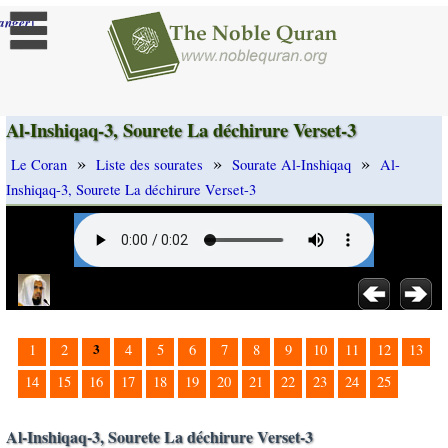
]
anger
Al-Inshiqaq-3, Sourete La déchirure Verset-3
»
»
»
Le Coran
Liste des sourates
Sourate Al-Inshiqaq
Al-
Inshiqaq-3, Sourete La déchirure Verset-3
3
1
2
4
5
6
7
8
9
10
11
12
13
14
15
16
17
18
19
20
21
22
23
24
25
Al-Inshiqaq-3, Sourete La déchirure Verset-3