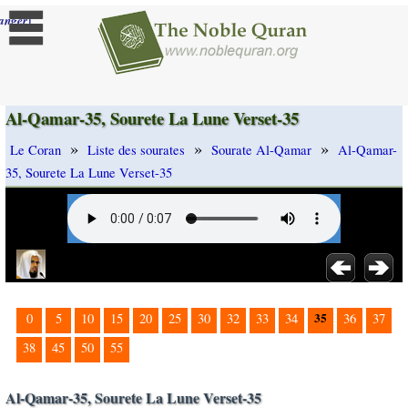
]
anger
Al-Qamar-35, Sourete La Lune Verset-35
»
»
»
Le Coran
Liste des sourates
Sourate Al-Qamar
Al-Qamar-
35, Sourete La Lune Verset-35
35
0
5
10
15
20
25
30
32
33
34
36
37
38
45
50
55
Al-Qamar-35, Sourete La Lune Verset-35