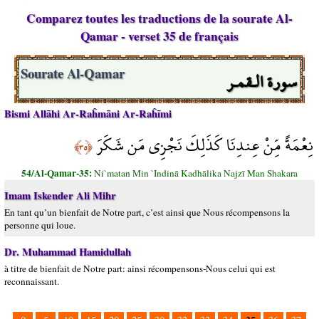
Comparez toutes les traductions de la sourate Al-
Qamar - verset 35 de français
سورة الـقمـر
Sourate Al-Qamar
Bismi Allāhi Ar-Raĥmāni Ar-Raĥīmi
نِعْمَةً مِّنْ عِندِنَا كَذَلِكَ نَجْزِي مَن شَكَرَ
﴿٣٥﴾
54/Al-Qamar-35:
Ni`matan Min `Indinā Kadhālika Najzī Man Shakara
Imam Iskender Ali Mihr
En tant qu’un bienfait de Notre part, c’est ainsi que Nous récompensons la
personne qui loue.
Dr. Muhammad Hamidullah
à titre de bienfait de Notre part: ainsi récompensons-Nous celui qui est
reconnaissant.