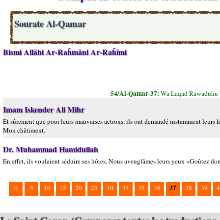
Sourate Al-Qamar
Bismi Allāhi Ar-Raĥmāni Ar-Raĥīmi
54/Al-Qamar-37:
Wa Laqad Rāwadūhu `
Imam Iskender Ali Mihr
Et sûrement que pour leurs mauvaises actions, ils ont demandé instamment leurs hôt
Mon châtiment.
Dr. Muhammad Hamidullah
En effet, ils voulaient séduire ses hôtes. Nous aveuglâmes leurs yeux «Goûtez d
37
0
5
10
15
20
25
30
34
35
36
38
39
4