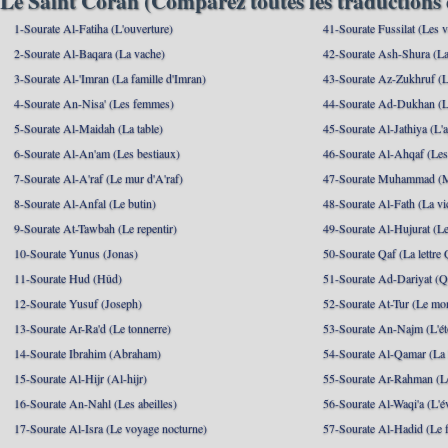
Le Saint Coran (Comparez toutes les traductions 
1-Sourate Al-Fatiha (L'ouverture)
41-Sourate Fussilat (Les ve
2-Sourate Al-Baqara (La vache)
42-Sourate Ash-Shura (La
3-Sourate Al-'Imran (La famille d'Imran)
43-Sourate Az-Zukhruf (L
4-Sourate An-Nisa' (Les femmes)
44-Sourate Ad-Dukhan (L
5-Sourate Al-Maidah (La table)
45-Sourate Al-Jathiya (L'a
6-Sourate Al-An'am (Les bestiaux)
46-Sourate Al-Ahqaf (Les
7-Sourate Al-A'raf (Le mur d'A'raf)
47-Sourate Muhammad 
8-Sourate Al-Anfal (Le butin)
48-Sourate Al-Fath (La vic
9-Sourate At-Tawbah (Le repentir)
49-Sourate Al-Hujurat (L
10-Sourate Yunus (Jonas)
50-Sourate Qaf (La lettre 
11-Sourate Hud (Hûd)
51-Sourate Ad-Dariyat (Qu
12-Sourate Yusuf (Joseph)
52-Sourate At-Tur (Le mo
13-Sourate Ar-Ra'd (Le tonnerre)
53-Sourate An-Najm (L'ét
14-Sourate Ibrahim (Abraham)
54-Sourate Al-Qamar (La
15-Sourate Al-Hijr (Al-hijr)
55-Sourate Ar-Rahman (Le
16-Sourate An-Nahl (Les abeilles)
56-Sourate Al-Waqi'a (L'
17-Sourate Al-Isra (Le voyage nocturne)
57-Sourate Al-Hadid (Le f