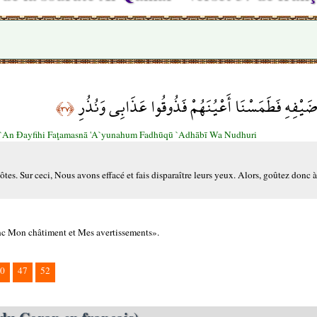
ضَيْفِهِ فَطَمَسْنَا أَعْيُنَهُمْ فَذُوقُوا عَذَابِي وَنُذُرِ
﴿٣٧﴾
An Đayfihi Faţamasnā 'A`yunahum Fadhūqū `Adhābī Wa Nudhuri
es. Sur ceci, Nous avons effacé et fais disparaître leurs yeux. Alors, goûtez donc 
onc Mon châtiment et Mes avertissements».
0
47
52