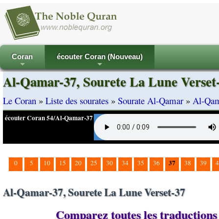
Coran
écouter Coran (Nouveau)
+
+
Al-Qamar-37, Sourete La Lune Verset
Le Coran
»
Liste des sourates
»
Sourate Al-Qamar
»
Al-Qam
écouter Coran 54/Al-Qamar-37
37
0
5
10
15
20
25
30
34
35
36
38
39
4
Al-Qamar-37, Sourete La Lune Verset-37
Comparez toutes les traductions 