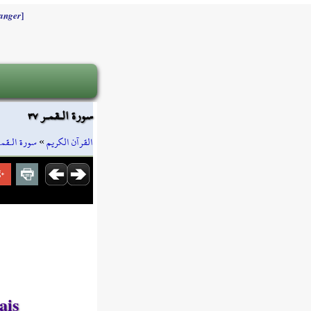
]
anger
سورة الـقمـر ٣٧
سورة الـقمـ
»
القرآن الكريم
ais