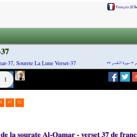
[
Français
Ch
-37
سورة الـقمـر ٣٧
»
ر
ar-37, Sourete La Lune Verset-37
0
47
52
de la sourate Al-Qamar - verset 37 de franç