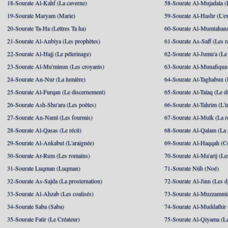
18-Sourate Al-Kahf (La caverne)
58-Sourate Al-Mujadala (
19-Sourate Maryam (Marie)
59-Sourate Al-Hashr (L'e
20-Sourate Ta-Ha (Lettres Ta ha)
60-Sourate Al-Mumtahana
21-Sourate Al-Anbiya (Les prophètes)
61-Sourate As-Saff (Les r
22-Sourate Al-Hajj (Le pélerinage)
62-Sourate Al-Jumu'a (Le
23-Sourate Al-Mu'minun (Les croyants)
63-Sourate Al-Munafiqun 
24-Sourate An-Nur (La lumière)
64-Sourate At-Taghabun (
25-Sourate Al-Furqan (Le discernement)
65-Sourate At-Talaq (Le d
26-Sourate Ash-Shu'ara (Les poètes)
66-Sourate At-Tahrim (L'in
27-Sourate An-Naml (Les fourmis)
67-Sourate Al-Mulk (La r
28-Sourate Al-Qasas (Le récit)
68-Sourate Al-Qalam (La
29-Sourate Al-Ankabut (L'araignée)
69-Sourate Al-Haqqah (Cel
30-Sourate Ar-Rum (Les romains)
70-Sourate Al-Ma'arij (Le
31-Sourate Luqman (Luqman)
71-Sourate Nûh (Noé)
32-Sourate As-Sajda (La prosternation)
72-Sourate Al-Jinn (Les d
33-Sourate Al-Ahzab (Les coalisés)
73-Sourate Al-Muzzammil
34-Sourate Saba (Saba)
74-Sourate Al-Muddathir 
35-Sourate Fatir (Le Créateur)
75-Sourate Al-Qiyama (La