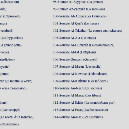
La discussion)
98-Sourate Al-Bayyinah (La preuve)
xode)
99-Sourate Az-Zalzalah (La secousse)
h (L'éprouvée)
100-Sourate Al-Adiyat (Les Coursiers)
angs)
101-Sourate Al-Qari'a (Le fracas)
 vendredi)
102-Sourate At-Takathur (La course aux richesses)
(Les hypocrites)
103-Sourate Al-Asr (Le temps)
La grande perte)
104-Sourate Al-Humazah (Le calomniateurs)
ivorce)
105-Sourate Al-Fil (L'éléphant)
terdiction)
106-Sourate Quraysh (Quraysh)
oyauté)
107-Sourate Al-Ma'un (L'ustensile)
 plume)
108-Sourate Al-Kawthar (L'abondance)
le qui montre la vérité)
109-Sourate Al-Kafirune (Les infidèles)
s voies d'ascension)
110-Sourate An-Nasr (Les secours)
111-Sourate Al-Masad (Les fibres)
jinns)
112-Sourate Al-Ikhlas (Le monothéisme pur)
 (L'enveloppé)
113-Sourate Al-Falaq (L'aube naissante)
(Le revêtu d'un manteau)
114-Sourate An-Nas (Les Hommes)
 résurrection)