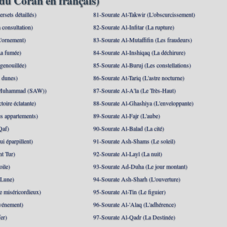
du Coran en français)
rsets détaillés)
81-Sourate At-Takwir (L'obscurcissement)
 consultation)
82-Sourate Al-Infitar (La rupture)
'ornement)
83-Sourate Al-Mutaffifin (Les fraudeurs)
a fumée)
84-Sourate Al-Inshiqaq (La déchirure)
genouillée)
85-Sourate Al-Buruj (Les constellations)
 dunes)
86-Sourate At-Tariq (L'astre nocturne)
(Muhammad (SAW))
87-Sourate Al-A'la (Le Très-Haut)
toire éclatante)
88-Sourate Al-Ghashiya (L'enveloppante)
es appartements)
89-Sourate Al-Fajr (L'aube)
Qaf)
90-Sourate Al-Balad (La cité)
i éparpillent)
91-Sourate Ash-Shams (Le soleil)
nt Tur)
92-Sourate Al-Layl (La nuit)
oile)
93-Sourate Ad-Duha (Le jour montant)
 Lune)
94-Sourate Ash-Sharh (L'ouverture)
 miséricordieux)
95-Sourate At-Tin (Le figuier)
événement)
96-Sourate Al-'Alaq (L'adhérence)
er)
97-Sourate Al-Qadr (La Destinée)