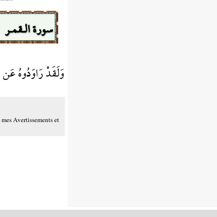
سورة الـقمـر
وَلَقَدْ رَاوَدُوهُ عَن 
à mes Avertissements et