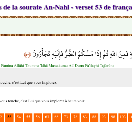
 de la sourate An-Nahl - verset 53 de frança
فَمِنَ اللّهِ ثُمَّ إِذَا مَسَّكُمُ الضُّرُّ فَإِلَيْهِ تَجْأَرُونَ
﴿٥٣﴾
Famina Allāhi Thumma 'Idhā Massakumu Ađ-Đurru Fa'ilayhi Taj'arūna
touche, c’est Lui que vous implorez.
vous touche, c'est Lui que vous implorez à haute voix.
53
2
54
55
56
63
68
73
78
83
88
93
98
103
1