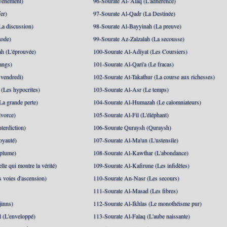
événement)
96-Sourate Al-'Alaq (L'adhérence)
er)
97-Sourate Al-Qadr (La Destinée)
La discussion)
98-Sourate Al-Bayyinah (La preuve)
xode)
99-Sourate Az-Zalzalah (La secousse)
h (L'éprouvée)
100-Sourate Al-Adiyat (Les Coursiers)
angs)
101-Sourate Al-Qari'a (Le fracas)
 vendredi)
102-Sourate At-Takathur (La course aux richesses)
(Les hypocrites)
103-Sourate Al-Asr (Le temps)
La grande perte)
104-Sourate Al-Humazah (Le calomniateurs)
ivorce)
105-Sourate Al-Fil (L'éléphant)
terdiction)
106-Sourate Quraysh (Quraysh)
oyauté)
107-Sourate Al-Ma'un (L'ustensile)
 plume)
108-Sourate Al-Kawthar (L'abondance)
le qui montre la vérité)
109-Sourate Al-Kafirune (Les infidèles)
s voies d'ascension)
110-Sourate An-Nasr (Les secours)
111-Sourate Al-Masad (Les fibres)
jinns)
112-Sourate Al-Ikhlas (Le monothéisme pur)
 (L'enveloppé)
113-Sourate Al-Falaq (L'aube naissante)