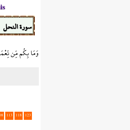
is
سورة النحل
وَمَا بِكُم مِّن نِّعْمَةٍ 
08
113
118
123