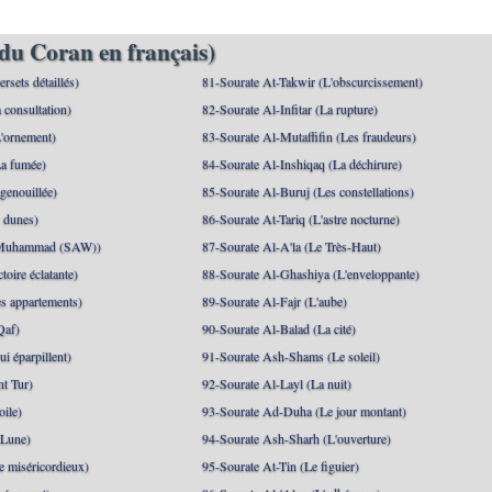
du Coran en français)
rsets détaillés)
81-Sourate At-Takwir (L'obscurcissement)
 consultation)
82-Sourate Al-Infitar (La rupture)
'ornement)
83-Sourate Al-Mutaffifin (Les fraudeurs)
a fumée)
84-Sourate Al-Inshiqaq (La déchirure)
genouillée)
85-Sourate Al-Buruj (Les constellations)
 dunes)
86-Sourate At-Tariq (L'astre nocturne)
(Muhammad (SAW))
87-Sourate Al-A'la (Le Très-Haut)
toire éclatante)
88-Sourate Al-Ghashiya (L'enveloppante)
es appartements)
89-Sourate Al-Fajr (L'aube)
Qaf)
90-Sourate Al-Balad (La cité)
i éparpillent)
91-Sourate Ash-Shams (Le soleil)
nt Tur)
92-Sourate Al-Layl (La nuit)
oile)
93-Sourate Ad-Duha (Le jour montant)
 Lune)
94-Sourate Ash-Sharh (L'ouverture)
 miséricordieux)
95-Sourate At-Tin (Le figuier)