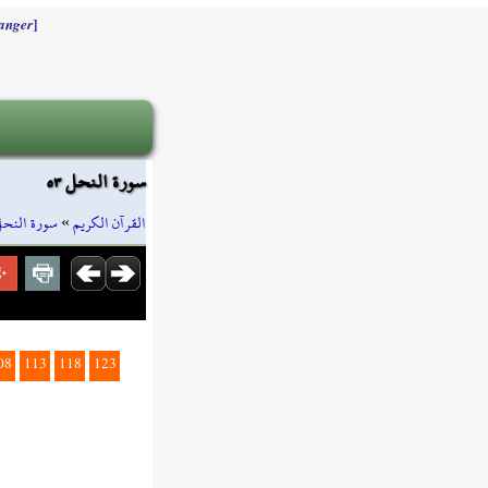
]
anger
سورة النحل ٥٣
سورة النح
»
القرآن الكريم
08
113
118
123