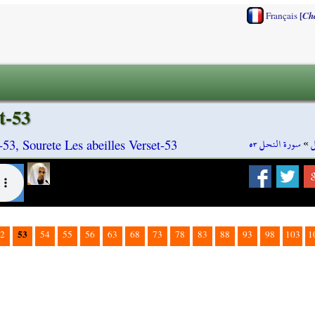
[
Français
Ch
t-53
سورة النحل ٥٣
»
ل
53, Sourete Les abeilles Verset-53
53
2
54
55
56
63
68
73
78
83
88
93
98
103
1