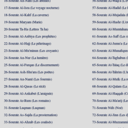
16-Sourate An-Nahl (Les abeilles)
56-Sourate Al-Waqi'a (L'
17-Sourate Al-Isra (Le voyage nocturne)
57-Sourate Al-Hadid (Le f
18-Sourate Al-Kahf (La caverne)
58-Sourate Al-Mujadala (
19-Sourate Maryam (Marie)
59-Sourate Al-Hashr (L'e
20-Sourate Ta-Ha (Lettres Ta ha)
60-Sourate Al-Mumtahana
21-Sourate Al-Anbiya (Les prophètes)
61-Sourate As-Saff (Les r
22-Sourate Al-Hajj (Le pélerinage)
62-Sourate Al-Jumu'a (Le
23-Sourate Al-Mu'minun (Les croyants)
63-Sourate Al-Munafiqun 
24-Sourate An-Nur (La lumière)
64-Sourate At-Taghabun (
25-Sourate Al-Furqan (Le discernement)
65-Sourate At-Talaq (Le d
26-Sourate Ash-Shu'ara (Les poètes)
66-Sourate At-Tahrim (L'in
27-Sourate An-Naml (Les fourmis)
67-Sourate Al-Mulk (La r
28-Sourate Al-Qasas (Le récit)
68-Sourate Al-Qalam (La
29-Sourate Al-Ankabut (L'araignée)
69-Sourate Al-Haqqah (Cel
30-Sourate Ar-Rum (Les romains)
70-Sourate Al-Ma'arij (Le
31-Sourate Luqman (Luqman)
71-Sourate Nûh (Noé)
32-Sourate As-Sajda (La prosternation)
72-Sourate Al-Jinn (Les d
33-Sourate Al-Ahzab (Les coalisés)
73-Sourate Al-Muzzammil