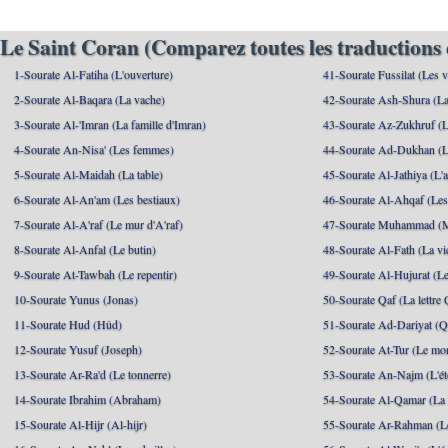
Le Saint Coran (Comparez toutes les traductions 
1-Sourate Al-Fatiha (L'ouverture)
41-Sourate Fussilat (Les ve
2-Sourate Al-Baqara (La vache)
42-Sourate Ash-Shura (La
3-Sourate Al-'Imran (La famille d'Imran)
43-Sourate Az-Zukhruf (L
4-Sourate An-Nisa' (Les femmes)
44-Sourate Ad-Dukhan (L
5-Sourate Al-Maidah (La table)
45-Sourate Al-Jathiya (L'a
6-Sourate Al-An'am (Les bestiaux)
46-Sourate Al-Ahqaf (Les
7-Sourate Al-A'raf (Le mur d'A'raf)
47-Sourate Muhammad 
8-Sourate Al-Anfal (Le butin)
48-Sourate Al-Fath (La vic
9-Sourate At-Tawbah (Le repentir)
49-Sourate Al-Hujurat (L
10-Sourate Yunus (Jonas)
50-Sourate Qaf (La lettre 
11-Sourate Hud (Hûd)
51-Sourate Ad-Dariyat (Qu
12-Sourate Yusuf (Joseph)
52-Sourate At-Tur (Le mo
13-Sourate Ar-Ra'd (Le tonnerre)
53-Sourate An-Najm (L'ét
14-Sourate Ibrahim (Abraham)
54-Sourate Al-Qamar (La
15-Sourate Al-Hijr (Al-hijr)
55-Sourate Ar-Rahman (Le