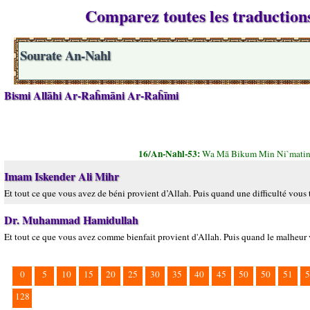
Comparez toutes les traductions
Sourate An-Nahl
Bismi Allāhi Ar-Raĥmāni Ar-Raĥīmi
16/An-Nahl-53:
Wa Mā Bikum Min Ni`matin 
Imam Iskender Ali Mihr
Et tout ce que vous avez de béni provient d’Allah. Puis quand une difficulté vous 
Dr. Muhammad Hamidullah
Et tout ce que vous avez comme bienfait provient d'Allah. Puis quand le malheur 
0
5
10
15
20
25
30
35
40
45
50
50
51
5
128