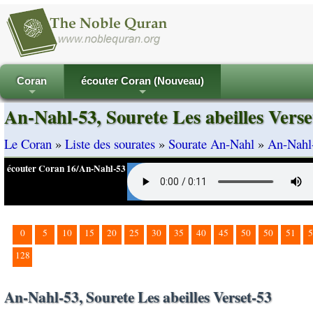
Coran
écouter Coran (Nouveau)
+
+
An-Nahl-53, Sourete Les abeilles Verse
Le Coran
»
Liste des sourates
»
Sourate An-Nahl
»
An-Nahl-
écouter Coran 16/An-Nahl-53
0
5
10
15
20
25
30
35
40
45
50
50
51
5
128
An-Nahl-53, Sourete Les abeilles Verset-53