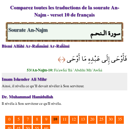
Comparez toutes les traductions de la sourate An-
Najm - verset 10 de français
سورة الـنحـم
Sourate An-Najm
Bismi Allāhi Ar-Raĥmāni Ar-Raĥīmi
فَأَوْحَى إِلَى عَبْدِهِ مَا أَوْحَى
﴿١٠﴾
53/An-Najm-10:
Fa'awĥá 'Ilá `Abdihi Mā 'Awĥá
Imam Iskender Ali Mihr
Ainsi, il révéla ce qu’Il devait révéler à Son serviteur.
Dr. Muhammad Hamidullah
Il révéla à Son serviteur ce qu'Il révéla.
10
0
5
7
8
9
11
12
13
20
25
30
35
40
45
50
55
60