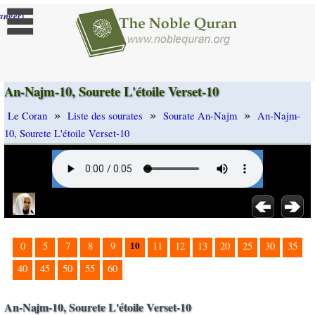
]
anger
An-Najm-10, Sourete L'étoile Verset-10
»
»
»
Le Coran
Liste des sourates
Sourate An-Najm
An-Najm-
10, Sourete L'étoile Verset-10
10
0
5
7
8
9
11
12
13
20
25
30
35
40
45
50
55
60
An-Najm-10, Sourete L'étoile Verset-10