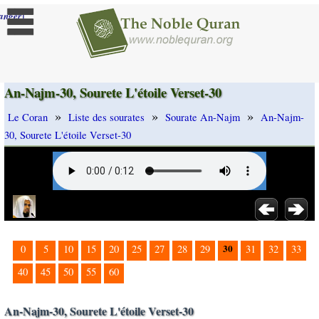
]
anger
An-Najm-30, Sourete L'étoile Verset-30
»
»
»
Le Coran
Liste des sourates
Sourate An-Najm
An-Najm-
30, Sourete L'étoile Verset-30
30
0
5
10
15
20
25
27
28
29
31
32
33
40
45
50
55
60
An-Najm-30, Sourete L'étoile Verset-30