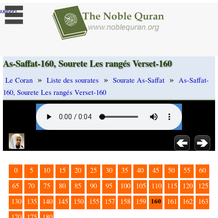
]
anger
As-Saffat-160, Sourete Les rangés Verset-160
»
»
»
Le Coran
Liste des sourates
Sourate As-Saffat
As-Saffat-
160, Sourete Les rangés Verset-160
0
5
10
15
20
25
30
35
40
45
50
55
60
65
70
75
80
85
90
95
100
105
110
115
120
125
160
130
135
140
145
150
155
157
158
159
161
162
163
170
175
180