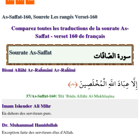
As-Saffat-160, Sourete Les rangés Verset-160
Comparez toutes les traductions de la sourate As-
Saffat - verset 160 de français
سورة الصّافّات
Sourate As-Saffat
Bismi Allāhi Ar-Raĥmāni Ar-Raĥīmi
إِلَّا عِبَادَ اللَّهِ الْمُخْلَصِينَ
﴿١٦٠﴾
37/As-Saffat-160:
'Illā `Ibāda Allāhi Al-Mukhlaşīna
Imam Iskender Ali Mihr
En dehors des serviteurs purs.
Dr. Muhammad Hamidullah
Exception faite des serviteurs élus d'Allah.