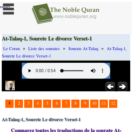
]
anger
At-Talaq-1, Sourete Le divorce Verset-1
»
»
»
Le Coran
Liste des sourates
Sourate At-Talaq
At-Talaq-1,
Sourete Le divorce Verset-1
1
2
3
4
5
6
7
8
9
10
11
12
At-Talaq-1, Sourete Le divorce Verset-1
Comparez toutes les traductions de la sourate At-