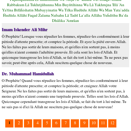
Rabbakum Lā Tukhrijūhunna Min Buyūtihinna Wa Lā Yakhrujna 'Illā 'An
Ya'tīna Bifāĥishatin Mubayyinatin Wa Tilka Ĥudūdu Allāhi Wa Man Yata`adda
Ĥudūda Allāhi Faqad Žalama Nafsahu Lā Tadrī La`alla Allāha Yuĥdithu Ba`da
Dhālika 'Amrāan
Imam Iskender Ali Mihr
Ô Prophète! Lorsque vous répudier les femmes, répudiez-les conformément à leur
période d'attente prescrite; et comptez la période. Et ayez la piété envers Allah.
Ne les faîtes pas sortir de leurs maisons, et qu'elles n'en sortent pas, à moins
qu'elles n'aient commis l'adultère prouvée. Et cela sont les lois d'Allah. Et
quiconque transgresse les lois d'Allah, se fait du tort à lui-même. Tu ne peux pas
savoir, peut-être après cela, Allah suscitera quelque chose de nouveau.
Dr. Muhammad Hamidullah
O Prophète! Quand vous répudiez les femmes, répudiez-les conformément à leur
période d'attente prescrite; et comptez la période; et craignez Allah votre
Seigneur. Ne les faites pas sortir de leurs maisons, et qu'elles n'en sortent pas, à
moins qu'elles n'aient commis une turpitude prouvée. Telles sont les lois d'Allah.
Quiconque cependant transgresse les lois d'Allah, se fait du tort à lui-même. Tu
ne sais pas si d'ici là Allah ne suscitera pas quelque chose de nouveau!
1
2
3
4
5
6
7
8
9
10
11
12