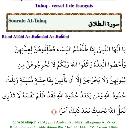
Talaq - verset 1 de français
سورة الـطلاق
Sourate At-Talaq
Bismi Allāhi Ar-Raĥmāni Ar-Raĥīmi
يَا أَيُّهَا النَّبِيُّ إِذَا طَلَّقْتُمُ النِّسَاء فَطَلِّقُوهُنَّ لِعِدَّتِهِنَّ
وَأَحْصُوا الْعِدَّةَ وَاتَّقُوا اللَّهَ رَبَّكُمْ لَا تُخْرِجُوهُنَّ مِن
بُيُوتِهِنَّ وَلَا يَخْرُجْنَ إِلَّا أَن يَأْتِينَ بِفَاحِشَةٍ مُّبَيِّنَةٍ وَتِلْكَ
حُدُودُ اللَّهِ وَمَن يَتَعَدَّ حُدُودَ اللَّهِ فَقَدْ ظَلَمَ نَفْسَهُ لَا تَدْرِي
لَعَلَّ اللَّهَ يُحْدِثُ بَعْدَ ذَلِكَ أَمْرًا
﴿١﴾
65/At-Talaq-1:
Yā 'Ayyuhā An-Nabīyu 'Idhā Ţallaqtumu An-Nisā'
Faţalliqūhunna Li`iddatihinna Wa 'Aĥşū Al-`Iddata Wa Attaqū Allāha