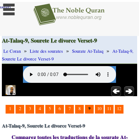
]
anger
At-Talaq-9, Sourete Le divorce Verset-9
»
»
»
Le Coran
Liste des sourates
Sourate At-Talaq
At-Talaq-9,
Sourete Le divorce Verset-9
9
1
2
3
4
5
6
7
8
10
11
12
At-Talaq-9, Sourete Le divorce Verset-9
Comparez toutes les traductions de la sourate At-