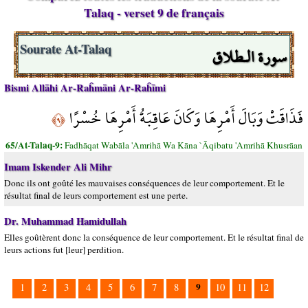
Talaq - verset 9 de français
سورة الـطلاق
Sourate At-Talaq
Bismi Allāhi Ar-Raĥmāni Ar-Raĥīmi
فَذَاقَتْ وَبَالَ أَمْرِهَا وَكَانَ عَاقِبَةُ أَمْرِهَا خُسْرًا
﴿٩﴾
65/At-Talaq-9:
Fadhāqat Wabāla 'Amrihā Wa Kāna `Āqibatu 'Amrihā Khusrāan
Imam Iskender Ali Mihr
Donc ils ont goûté les mauvaises conséquences de leur comportement. Et le
résultat final de leurs comportement est une perte.
Dr. Muhammad Hamidullah
Elles goûtèrent donc la conséquence de leur comportement. Et le résultat final de
leurs actions fut [leur] perdition.
9
1
2
3
4
5
6
7
8
10
11
12