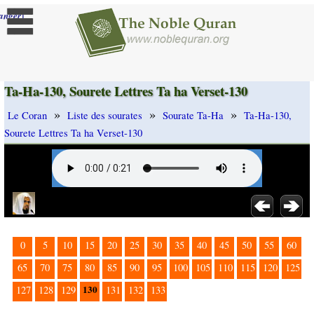
]
anger
Ta-Ha-130, Sourete Lettres Ta ha Verset-130
»
»
»
Le Coran
Liste des sourates
Sourate Ta-Ha
Ta-Ha-130,
Sourete Lettres Ta ha Verset-130
0
5
10
15
20
25
30
35
40
45
50
55
60
65
70
75
80
85
90
95
100
105
110
115
120
125
130
127
128
129
131
132
133