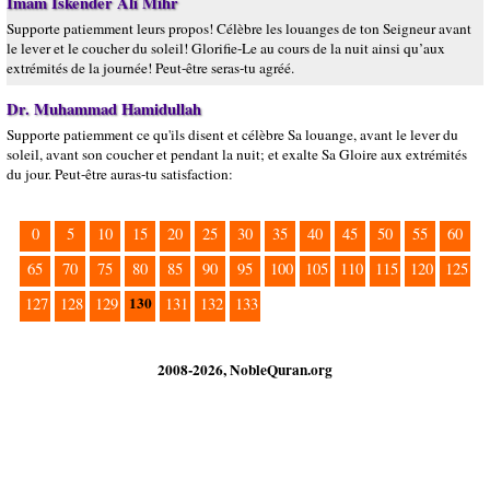
Imam Iskender Ali Mihr
Supporte patiemment leurs propos! Célèbre les louanges de ton Seigneur avant
le lever et le coucher du soleil! Glorifie-Le au cours de la nuit ainsi qu’aux
extrémités de la journée! Peut-être seras-tu agréé.
Dr. Muhammad Hamidullah
Supporte patiemment ce qu'ils disent et célèbre Sa louange, avant le lever du
soleil, avant son coucher et pendant la nuit; et exalte Sa Gloire aux extrémités
du jour. Peut-être auras-tu satisfaction:
0
5
10
15
20
25
30
35
40
45
50
55
60
65
70
75
80
85
90
95
100
105
110
115
120
125
130
127
128
129
131
132
133
2008-2026, NobleQuran.org