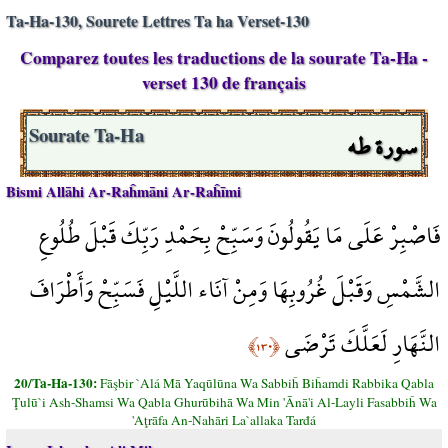
Ta-Ha-130, Sourete Lettres Ta ha Verset-130
Comparez toutes les traductions de la sourate Ta-Ha -
verset 130 de français
سورة طه
Sourate Ta-Ha
Bismi Allāhi Ar-Raĥmāni Ar-Raĥīmi
فَاصْبِرْ عَلَى مَا يَقُولُونَ وَسَبِّحْ بِحَمْدِ رَبِّكَ قَبْلَ طُلُوعِ
الشَّمْسِ وَقَبْلَ غُرُوبِهَا وَمِنْ آنَاء اللَّيْلِ فَسَبِّحْ وَأَطْرَافَ
النَّهَارِ لَعَلَّكَ تَرْضَى
﴿١٣٠﴾
20/Ta-Ha-130:
Fāşbir `Alá Mā Yaqūlūna Wa Sabbiĥ Biĥamdi Rabbika Qabla
Ţulū`i Ash-Shamsi Wa Qabla Ghurūbihā Wa Min 'Ānā'i Al-Layli Fasabbiĥ Wa
'Aţrāfa An-Nahāri La`allaka Tarđá