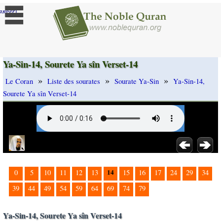
]
anger
Ya-Sin-14, Sourete Ya sîn Verset-14
»
»
»
Le Coran
Liste des sourates
Sourate Ya-Sin
Ya-Sin-14,
Sourete Ya sîn Verset-14
14
0
5
10
11
12
13
15
16
17
24
29
34
39
44
49
54
59
64
69
74
79
Ya-Sin-14, Sourete Ya sîn Verset-14